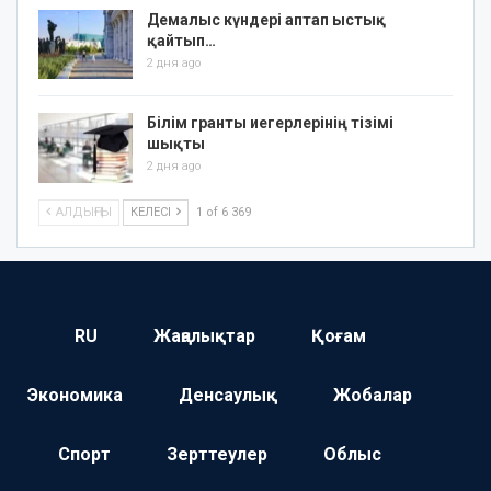
Демалыс күндері аптап ыстық
қайтып…
2 дня ago
Білім гранты иегерлерінің тізімі
шықты
2 дня ago
АЛДЫҢҒЫ
КЕЛЕСІ
1 of 6 369
RU
Жаңалықтар
Қоғам
Экономика
Денсаулық
Жобалар
Спорт
Зерттеулер
Облыс