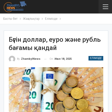
Басты бет
Жаңалықтар
Елімізде
Бүгін доллар, еуро және рубль
бағамы қандай
ЕЛІМІЗДЕ
On
Июл 18, 2025
By
ZhambylNews