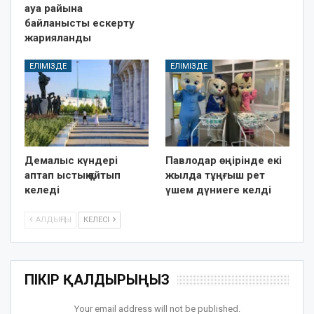
ауа райына
байланысты ескерту
жарияланды
ЕЛІМІЗДЕ
ЕЛІМІЗДЕ
Демалыс күндері
Павлодар өңірінде екі
аптап ыстық қайтып
жылда тұңғыш рет
келеді
үшем дүниеге келді
АЛДЫҢҒЫ
КЕЛЕСІ
ПІКІР ҚАЛДЫРЫҢЫЗ
Your email address will not be published.