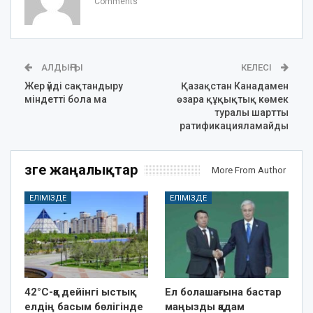
Comments
АЛДЫҢҒЫ
КЕЛЕСІ
Жер үйді сақтандыру
Қазақстан Канадамен
міндетті бола ма
өзара құқықтық көмек
туралы шартты
ратификацияламайды
Өзге жаңалықтар
More From Author
ЕЛІМІЗДЕ
ЕЛІМІЗДЕ
42°C-қа дейінгі ыстық:
Ел болашағына бастар
елдің басым бөлігінде
маңызды қадам