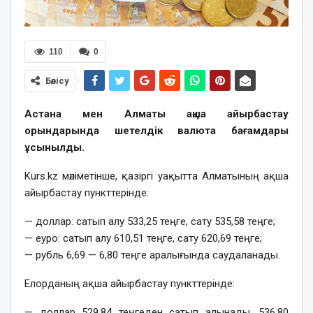
110
0
Бөлісу
Астана мен Алматы ақша айырбастау
орындарында шетелдік валюта бағамдары
ұсынылды.
Kurs.kz мәліметінше, қазіргі уақытта Алматының ақша
айырбастау пункттерінде:
— доллар: сатып алу 533,25 теңге, сату 535,58 теңге;
— еуро: сатып алу 610,51 теңге, сату 620,69 теңге;
— рубль 6,69 — 6,80 теңге аралығында саудаланады.
Елорданың ақша айырбастау пункттерінде:
— доллар 529,84 теңгеден сатып алынады, 536,80