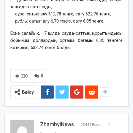
теңгеден сатылады;
— еуро: сатып алу 612,78 теңге, сату 622,76 теңге;
— рубль: сатып алу 6,70 теңге, сату 6,85 теңге.
Еске салайық, 17 шілде сауда-саттық қорытындысы
бойынша доллардың орташа бағамы 6,05 теңгеге
көтеріліп, 532,74 теңге болды.
110
0
Бөлісу
ZhambylNews
25444 Posts
0