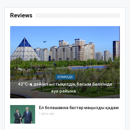
Reviews
ЕЛІМІЗДЕ
42°C-қа дейінгі ыстық: елдің басым бөлігінде
ауа райына…
Ел болашағына бастар маңызды қадам
1 день ago