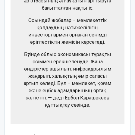
әр отбасының әл-ауқатын арттыруға
бағытталған нақты іс.
Осындай жобалар – мемлекеттік
қолдаудың нәтижелілігін,
инвесторлармен орнаған сенімді
әріптестіктің жемісін көрсетеді.
Бүгінде облыс экономикасы тұрақты
өсіммен ерекшеленуде. Жаңа
өндірістер ашылып, инфрақұрылым
жаңарып, халықтың өмір сапасы
артып келеді. Бұл – мемлекет, қоғам
және еңбек адамдарының ортақ
жетістігі, — деді Ербол Қарашөкеев
құттықтау сөзінде.