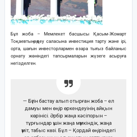
Бұл жоба – Мемлекет басшысы Қасым-Жомарт
Тоқаевтың өңдеу саласына инвестиция тарту және ірі,
орта, шағын инвесторлармен өзара тығыз байланыс
орнату жөніндегі тапсырмаларын жүзеге асыруға
негізделген.
— Бүгін бастау алып отырған жоба – ел
дамуы мен өңір өркендеуінің айқын
көрінісі. Әрбір жаңа кәсіпорын –
тұрғындар үшін жаңа мүмкіндік, жаңа
үміт, табыс көзі. Бұл – Қордай өңіріндегі