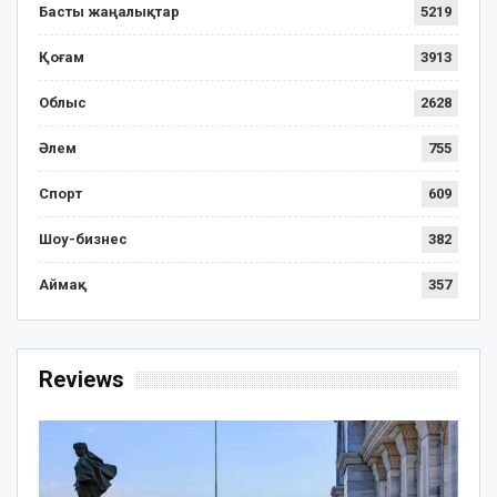
Басты жаңалықтар
5219
Қоғам
3913
Облыс
2628
Әлем
755
Спорт
609
Шоу-бизнес
382
Аймақ
357
Reviews