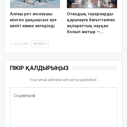
Алғаш рет жолаушы
Отандық тауарларды
мінген ұшқышсыз әуе
қаралауға бағытталған
көлігі көкке көтерілді
ақпараттық науқан
болып жатыр —…
АЛДЫҢҒЫ
КЕЛЕСІ
ПІКІР ҚАЛДЫРЫҢЫЗ
Your email address will not be published.