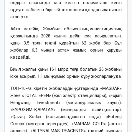
өндіріс ошағында кез келген полиметалл кенін
өңдеуге қабілетті бірегей технология қолданылатынын
атап өтті.
Айта кетейік, Жамбыл облысының инвестициялық
қоржынында 2028 жылға дейін іске асырылатын,
құны 3,5 трлн теңгені құрайтын 62 жоба бар. Бұл
жобалар 6,3 мыңнан астам жұмыс орнын құруды
көздейді.
Биыл жалпы құны 161 млрд теңге болатын 26 жобаны
іске асырып, 1,1 мың жұмыс орнын құру жоспарлануда.
ТОП-10-ға кіретін жобалардың қатарында «MASDAR»
және «TOTAL EREN» (жел электр станциялары), «Fujian
Hengwang Investment» (металлургиялық зауыт),
«ЕУРОХИМ-ҚАРАТАУ» (минералды тыңайтқыштар),
«Qazaq Soda» (кальцилендірілген сода), «Fufeng
Group» (жүгеріні терең өңдеу), «MARIAM GOLD» (алтын
өндірісі), «ALTYNALMAS REAGENTS» (натрий цианиді