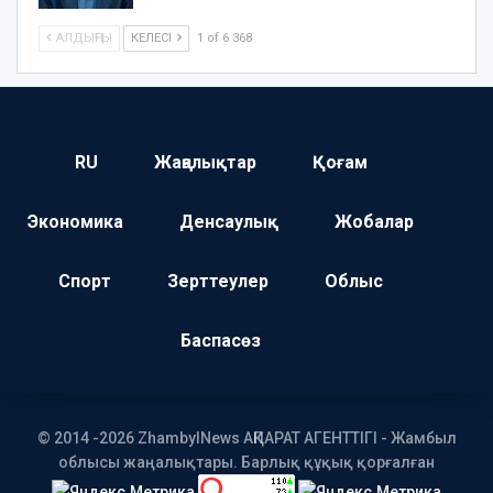
АЛДЫҢҒЫ
КЕЛЕСІ
1 of 6 368
RU
Жаңалықтар
Қоғам
Экономика
Денсаулық
Жобалар
Спорт
Зерттеулер
Облыс
Баспасөз
© 2014 -2026 ZhambylNews АҚПАРАТ АГЕНТТІГІ - Жамбыл
облысы жаңалықтары. Барлық құқық қорғалған