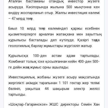
Аталған бастаманы отандық инвестор жүзеге
асыруда. Кәсіпорында жылына 500 мың тонна кен
өндіру жоспарланып отыр. Жалпы инвестиция көлемі
– 47 млрд теңге.
Биыл 10 млрд теңге көлеміндегі қаржы есебінен
қызметкерлерге арналған жатақхана мен зауыттың
құрылысы басталады деп күтілуде. Қазіргі таңда
геологиялық барлау жұмыстары жүргізіліп жатыр.
Құрылысқа 100-ден астам адам тартылады.
Комбинат толық іске қосылғаннан кейін 400-ден 500-
ге дейін жаңа жұмыс орны ашылады.
Инвестициялық жобаны жүзеге асыру мақсатында
жергілікті әкімдік тарапынан 1 101 гектар жер телімі
бөлініп, уақытша 44 шақырым электр желісі
тартылды.
«Шоқпар-Гагаринское» ЖШС директоры Семён Хан