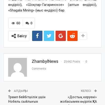
өндірісі), «Шоқпар-Гагаринское» (алтын өндірісі),
«Shagala Mining» (мыс өндірісі) бар.
60
0
Бөлісу
ZhambylNews
25442 Posts
0
Comments
АЛДЫҢҒЫ
КЕЛЕСІ
Трамп бейбітшілік үшін
«Достық керуені»
Нобель сыйлығын
жобасымен өңірлік ҚХА