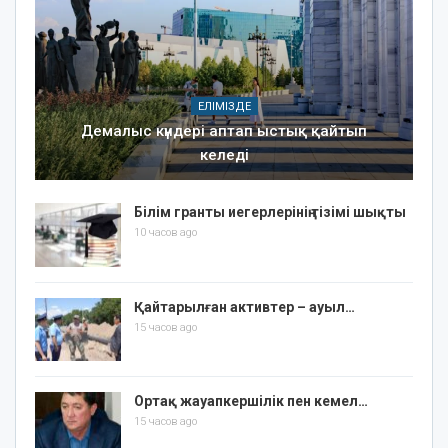
ЕЛІМІЗДЕ
Демалыс күндері аптап ыстық қайтып
келеді
Білім гранты иегерлерінің тізімі шықты
10 часов ago
Қайтарылған активтер – ауыл…
15 часов ago
Ортақ жауапкершілік пен кемел…
15 часов ago