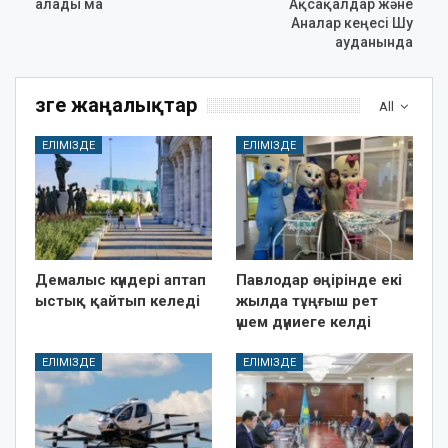
алады ма
Ақсақалдар және
Аналар кеңесі Шу
ауданында
Өзге жаңалықтар
All
ЕЛІМІЗДЕ
ЕЛІМІЗДЕ
Демалыс күндері аптап
Павлодар өңірінде екі
ыстық қайтып келеді
жылда тұңғыш рет
үшем дүниеге келді
ЕЛІМІЗДЕ
ЕЛІМІЗДЕ