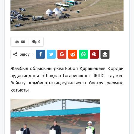
60
0
Бөлісу
Жамбыл облысының әкімі Ербол Қарашөкеев Қордай
ауданындағы «Шоқпар-Гагаринское» ЖШС тау-кен
байыту комбинатының құрылысын бастау рәсіміне
қатысты.