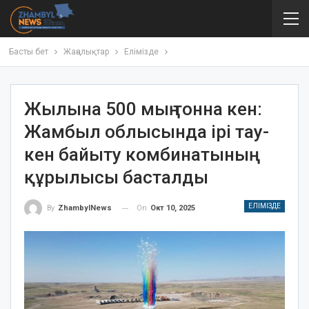
Басты бет
Жаңалықтар
Елімізде
Жылына 500 мың тонна кен:
Жамбыл облысында ірі тау-
кен байыту комбинатының
құрылысы басталды
ЕЛІМІЗДЕ
On
Окт 10, 2025
By
ZhambylNews