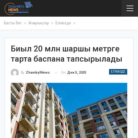
Басты бет
Жаңалықтар
Елімізде
Биыл 20 млн шаршы метрге
тарта баспана тапсырылады
ЕЛІМІЗДЕ
On
Дек 5, 2025
By
ZhambylNews