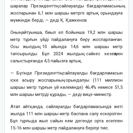
шаралар Президенттің сайлауалды бағдарламасының
жоспарынан 6,1 млн шаршы метрге артық орындауға
мүмкіндік берді, — деді Қ. Қажкенов.
Оның айтуынша, биыл ел бойынша 19,2 млн шаршы
метр тұрғын үйді пайдалануға беру жоспарланған.
Осы жылдың 10 айында 14,6 млн шаршы метр
тапсырылды. Бұл 2024 жылдың сәйкес кезеңімен
салыстырғанда 4,5 пайызға артық.
— Бүгінде Президенттің сайлауалды бағдарламасын
іске асыру жоспарының орындалуы (111 миллион
шаршы метр тұрғын үй көлемінде) 46,4% немесе 51,5
млн шаршы метрді құрады, — деді вице-министр.
Атап айтқанда, сайлауалды бағдарламасында жеті
жылда 111 млн шаршы метр баспана салу ескерілген.
Бұл тұрғыда жыл сайын кем дегенде орта есеппен
15-16 млн шаршы метр пайдалануға берілуі тиіс.