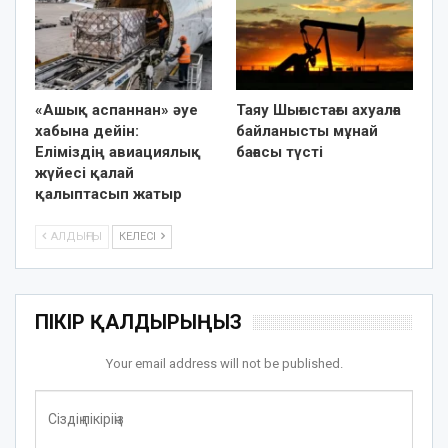
«Ашық аспаннан» әуе
Таяу Шығыстағы ахуалға
хабына дейін:
байланысты мұнай
Еліміздің авиациялық
бағасы түсті
жүйесі қалай
қалыптасып жатыр
АЛДЫҢҒЫ
КЕЛЕСІ
ПІКІР ҚАЛДЫРЫҢЫЗ
Your email address will not be published.