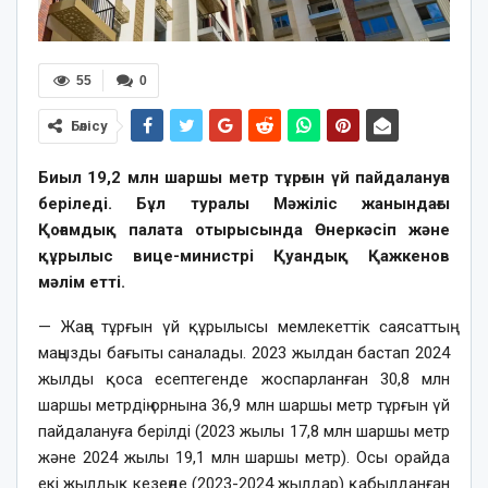
55
0
Бөлісу
Биыл 19,2 млн шаршы метр тұрғын үй пайдалануға
беріледі. Бұл туралы Мәжіліс жанындағы
Қоғамдық палата отырысында Өнеркәсіп және
құрылыс вице-министрі Қуандық Қажкенов
мәлім етті.
— Жаңа тұрғын үй құрылысы мемлекеттік саясаттың
маңызды бағыты саналады. 2023 жылдан бастап 2024
жылды қоса есептегенде жоспарланған 30,8 млн
шаршы метрдің орнына 36,9 млн шаршы метр тұрғын үй
пайдалануға берілді (2023 жылы 17,8 млн шаршы метр
және 2024 жылы 19,1 млн шаршы метр). Осы орайда
екі жылдық кезеңде (2023-2024 жылдар) қабылданған