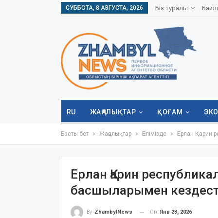
СУББОТА, 8 АВГУСТА, 2026
Біз туралы
Байл
RU
ЖАҢАЛЫҚТАР
ҚОҒАМ
ЭК
Басты бет
Жаңалықтар
Елімізде
Ерлан Қарин р
Ерлан Қарин республика
басшыларымен кездест
On
Янв 23, 2026
By
ZhambylNews