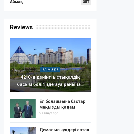
Аймақ
357
Reviews
ЕЛІМІЗДЕ
42°C-қа дейінгі ыстық: елдің
басым бөлігінде ауа райына…
Ел болашағына бастар
маңызды қадам
9 минут ago
Демалыс күндері аптап