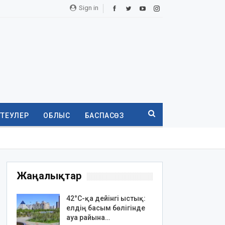
Sign in
ТТЕУЛЕР
ОБЛЫС
БАСПАСӨЗ
Жаңалықтар
42°C-қа дейінгі ыстық:
елдің басым бөлігінде
ауа райына…