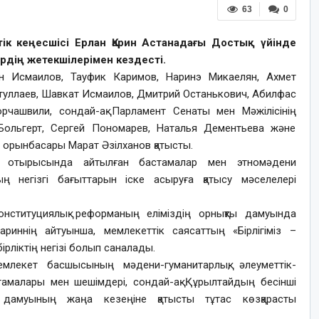
63
0
ік кеңесшісі Ерлан Қарин Астанадағы Достық үйінде
рдің жетекшілерімен кездесті.
он Исмаилов, Тауфик Каримов, Наринэ Микаелян, Ахмет
уллаев, Шавкат Исмаилов, Дмитрий Останькович, Абилфас
рчашвили, сондай-ақ Парламент Сенаты мен Мәжілісінің
Больгерт, Сергей Пономарев, Наталья Дементьева және
 орынбасары Марат Әзілханов қатысты.
ші отырысында айтылған бастамалар мен этномәдени
ың негізгі бағыттарын іске асыруға қатысу мәселелері
 конституциялық реформаның еліміздің орнықты дамуында
риннің айтуынша, мемлекеттік саясаттың «Бірлігіміз –
ірліктің негізі болып саналады.
емлекет басшысының мәдени-гуманитарлық, әлеуметтік-
тамалары мен шешімдері, сондай-ақ Құрылтайдың бесінші
дамуының жаңа кезеңіне қатысты тұтас көзқарасты