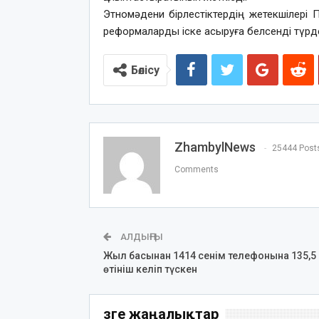
Этномәдени бірлестіктердің жетекшілері 
реформаларды іске асыруға белсенді түрде
Бөлісу
ZhambylNews
25444 Post
Comments
АЛДЫҢҒЫ
Жыл басынан 1414 сенім телефонына 135,5
өтініш келіп түскен
Өзге жаңалықтар