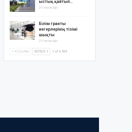
ыстық қайтып…
20 часов ago
Білім гранты
иегерлерінің тізімі
шықты
20 часов ago
АЛДЫҢҒЫ
КЕЛЕСІ
1 of 6 369