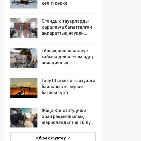
көлігі көкке…
Отандық тауарларды
қаралауға бағытталған
ақпараттық науқан…
«Ашық аспаннан» әуе
хабына дейін: Еліміздің
авиациялық…
Таяу Шығыстағы ахуалға
байланысты мұнай
бағасы түсті
Жаңа Конституцияға
орай рақымшылық
жарияланды: нені білу…
Көбірек Жүктеу