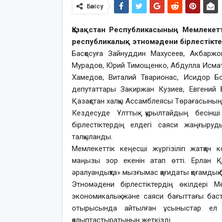
Бөлісу
Қазақстан Республикасының Мемлекетт
республикалық этномәдени бірлестікте
Басқосуға Зайнуддин Махусеев, Акбарж
Мурадов, Юрий Тимощенко, Абдулла Исмат
Хамедов, Виталий Тварионас, Исидор Бо
депутаттары Закиржан Кузиев, Евгений 
Қазақстан халқы Ассамблеясы Төрағасының
Кездесуде Ұлттық құрылтайдың бесін
бірлестіктердің елдегі саяси жаңғыруд
талқыланды.
Мемлекеттік кеңесші жүргізіліп жатқан
маңызы зор екенін атап өтті. Ерлан Қа
әралуандықта» мызғымас қағидаты қоғамдық б
Этномәдени бірлестіктердің өкілдері М
экономикалық және саяси бағыттағы бас
отырысында айтылған ұсыныстар ел 
қалыптастыратынын жеткізді.