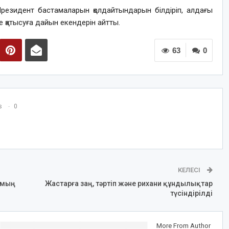
Президент бастамаларын қолдайтындарын білдіріп, алдағы
 қатысуға дайын екендерін айтты.
63
0
s
0
КЕЛЕСІ
 мың
Жастарға заң, тәртіп және рихани құндылықтар
түсіндірілді
More From Author