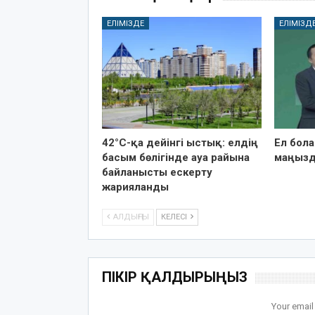
ЕЛІМІЗДЕ
ЕЛІМІЗД
42°C-қа дейінгі ыстық: елдің
Ел бол
басым бөлігінде ауа райына
маңызд
байланысты ескерту
жарияланды
АЛДЫҢҒЫ
КЕЛЕСІ
ПІКІР ҚАЛДЫРЫҢЫЗ
Your email