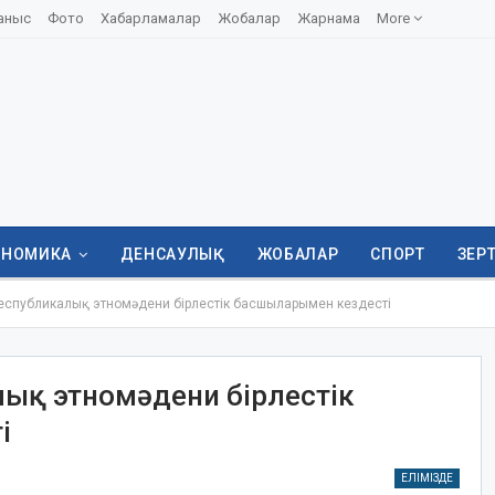
аныс
Фото
Хабарламалар
Жобалар
Жарнама
More
ОНОМИКА
ДЕНСАУЛЫҚ
ЖОБАЛАР
СПОРТ
ЗЕР
еспубликалық этномәдени бірлестік басшыларымен кездесті
лық этномәдени бірлестік
і
ЕЛІМІЗДЕ