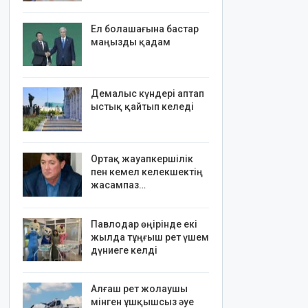
Ел болашағына бастар
маңызды қадам
Демалыс күндері аптап
ыстық қайтып келеді
Ортақ жауапкершілік
пен кемел келекшектің
жасампаз…
Павлодар өңірінде екі
жылда тұңғыш рет үшем
дүниеге келді
Алғаш рет жолаушы
мінген ұшқышсыз әуе