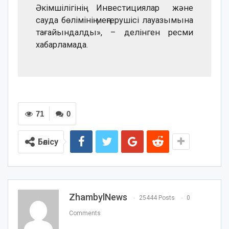
Әкімшілігінің Инвестициялар және
сауда бөлімінің меңгерушісі лауазымына
тағайындалды», – делінген ресми
хабарламада.
71
0
Бөлісу
ZhambylNews
25444 Posts
0
Comments