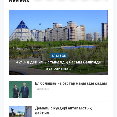
Reviews
ЕЛІМІЗДЕ
42°C-қа дейінгі ыстық: елдің басым бөлігінде
ауа райына…
Ел болашағына бастар маңызды қадам
1 день ago
Демалыс күндері аптап ыстық
қайтып…