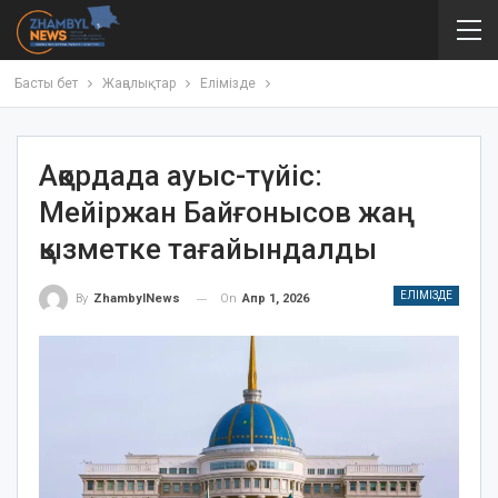
Басты бет
Жаңалықтар
Елімізде
Ақордада ауыс-түйіс:
Мейіржан Байғонысов жаң
қызметке тағайындалды
ЕЛІМІЗДЕ
On
Апр 1, 2026
By
ZhambylNews