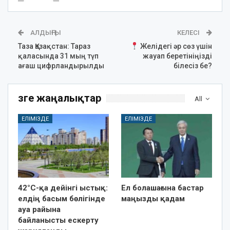
АЛДЫҢҒЫ
КЕЛЕСІ
Таза Қазақстан: Тараз
Желідегі әр сөз үшін
қаласында 31 мың түп
жауап беретініңізді
ағаш цифрландырылды
білесіз бе?
Өзге жаңалықтар
All
ЕЛІМІЗДЕ
ЕЛІМІЗДЕ
42°C-қа дейінгі ыстық:
Ел болашағына бастар
елдің басым бөлігінде
маңызды қадам
ауа райына
байланысты ескерту