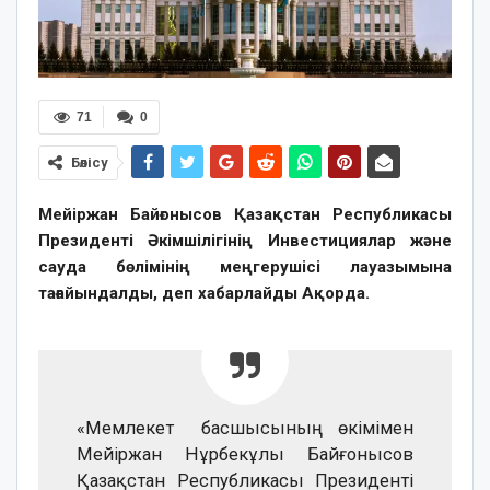
71
0
Бөлісу
Мейіржан Байғонысов Қазақстан Республикасы
Президенті Әкімшілігінің Инвестициялар және
сауда бөлімінің меңгерушісі лауазымына
тағайындалды, деп хабарлайды Ақорда.
«Мемлекет басшысының өкімімен
Мейіржан Нұрбекұлы Байғонысов
Қазақстан Республикасы Президенті