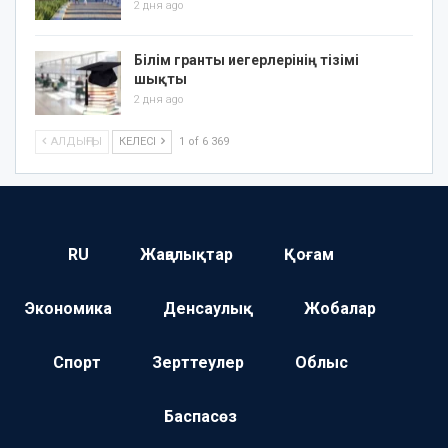
2 дня ago
Білім гранты иегерлерінің тізімі
шықты
2 дня ago
АЛДЫҢҒЫ
КЕЛЕСІ
1 of 6 369
RU
Жаңалықтар
Қоғам
Экономика
Денсаулық
Жобалар
Спорт
Зерттеулер
Облыс
Баспасөз