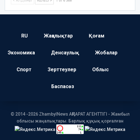
АЛДЫҢҒЫ
КЕЛЕСІ
1 of 6 368
RU
Жаңалықтар
Қоғам
Экономика
Денсаулық
Жобалар
Спорт
Зерттеулер
Облыс
Баспасөз
© 2014 -2026 ZhambylNews АҚПАРАТ АГЕНТТІГІ - Жамбыл
облысы жаңалықтары. Барлық құқық қорғалған