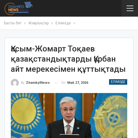
Басты бет
Жаңалықтар
Елімізде
Қасым-Жомарт Тоқаев
қазақстандықтарды Құрбан
айт мерекесімен құттықтады
ЕЛІМІЗДЕ
On
Май 27, 2026
By
ZhambylNews