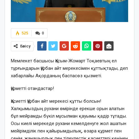
525
0
Бөлісу
Мемлекет басшысы Қасым-Жомарт Тоқаевтың ел
тұрғындарын Құрбан айт мерекесімен құттықтады, деп
хабарлайы Ақорданың баспасөз қызметі.
Құрметті отандастар!
Қасиетті Құрбан айт мерекесі құтты болсын!
Халқымыздың рухани өмірінде ерекше орын алатын
бұл мейрамды бүкіл мұсылман қауымы қадір тұтады.
Осы киелі мерекеде рухани кемелденуге жол ашатын
мейірімділік пен қайырымдылық, өзара құрмет пен
сенім, жанашырлық пен тілеулестік қасиеттері кеңінен