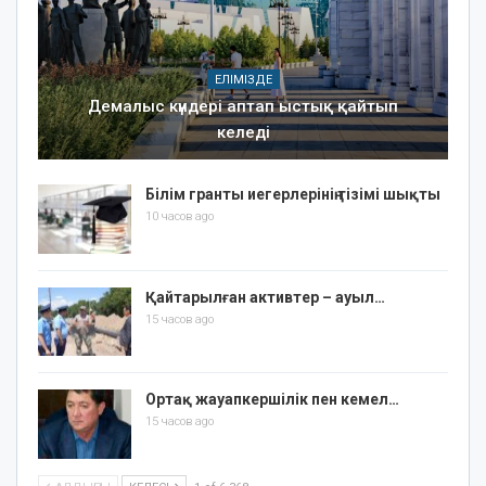
ЕЛІМІЗДЕ
Демалыс күндері аптап ыстық қайтып
келеді
Білім гранты иегерлерінің тізімі шықты
10 часов ago
Қайтарылған активтер – ауыл…
15 часов ago
Ортақ жауапкершілік пен кемел…
15 часов ago