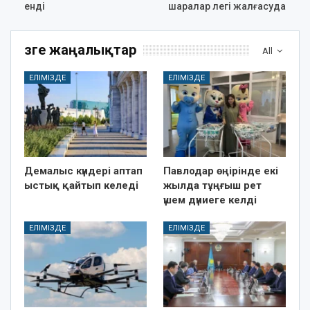
енді
шаралар легі жалғасуда
Өзге жаңалықтар
All
ЕЛІМІЗДЕ
ЕЛІМІЗДЕ
Демалыс күндері аптап
Павлодар өңірінде екі
ыстық қайтып келеді
жылда тұңғыш рет
үшем дүниеге келді
ЕЛІМІЗДЕ
ЕЛІМІЗДЕ