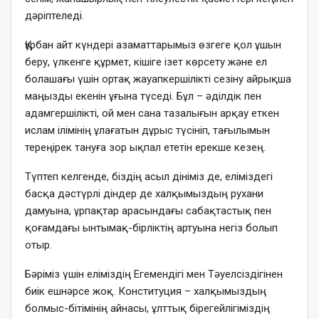
дәріптеледі.
Құрбан айт күндері азаматтарымыз өзгеге қол ұшын
беру, үлкенге құрмет, кішіге ізет көрсету және ел
болашағы үшін ортақ жауапкершілікті сезіну айрықша
маңызды екенін ұғына түседі. Бұл – әділдік пен
адамгершілікті, ой мен сана тазалығын арқау еткен
ислам ілімінің ұлағатын дұрыс түсініп, тағылымын
тереңірек тануға зор ықпал ететін ерекше кезең.
Түптеп келгенде, біздің асыл дініміз де, еліміздегі
басқа дәстүрлі діндер де халқымыздың рухани
дамуына, ұрпақтар арасындағы сабақтастық пен
қоғамдағы ынтымақ-бірліктің артуына негіз болып
отыр.
Бәріміз үшін еліміздің Егемендігі мен Тәуелсіздігінен
биік ешнәрсе жоқ. Конституция – халқымыздың
болмыс-бітімінің айнасы, ұлттық бірегейлігіміздің