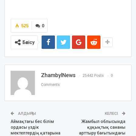
525
0
Бөлісу
ZhambylNews
25442 Posts
0
Comments
АЛДЫҢҒЫ
КЕЛЕСІ
Аймақтағы бес білім
Жамбыл облысында
ордасы үздік
құқықтық сананы
мектептердің қатарына
арттыру бағытындағы