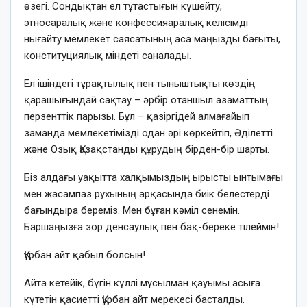
өзегі. Сондықтан ел тұтастығын күшейту,
этносаралық және конфессияаралық келісімді
нығайту мемлекет саясатының аса маңызды бағыты,
конституциялық міндеті саналады.
Ел ішіндегі тұрақтылық пен тыныштықты көздің
қарашығындай сақтау – әрбір отаншыл азаматтың
перзенттік парызы. Бұл – қазіргідей алмағайып
заманда мемлекетімізді одан әрі көркейтіп, Әділетті
және Озық Қазақстанды құрудың бірден-бір шарты.
Біз алдағы уақытта халқымыздың ырысты ынтымағы
мен жасампаз рухының арқасында биік белестерді
бағындыра береміз. Мен бұған кәміл сенемін.
Баршаңызға зор денсаулық пен бақ-береке тілеймін!
Құрбан айт қабыл болсын!
Айта кетейік, бүгін күллі мұсылман қауымы асыға
күтетін қасиетті Құрбан айт мерекесі басталды.