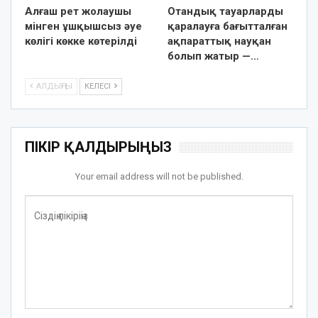
Алғаш рет жолаушы
Отандық тауарларды
мінген ұшқышсыз әуе
қаралауға бағытталған
көлігі көкке көтерілді
ақпараттық науқан
болып жатыр —…
АЛДЫҢҒЫ
КЕЛЕСІ
ПІКІР ҚАЛДЫРЫҢЫЗ
Your email address will not be published.