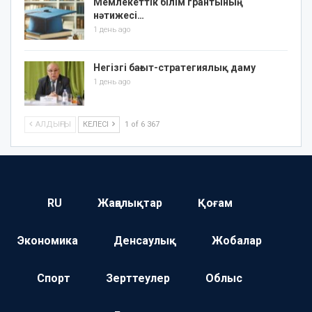
Мемлекеттік білім грантының
нәтижесі…
1 день ago
Негізгі бағыт-стратегиялық даму
1 день ago
АЛДЫҢҒЫ
КЕЛЕСІ
1 of 6 367
RU
Жаңалықтар
Қоғам
Экономика
Денсаулық
Жобалар
Спорт
Зерттеулер
Облыс