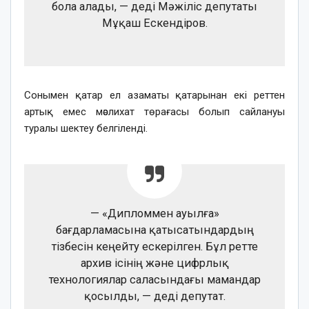
бола алады, — деді Мәжіліс депутаты
Мұқаш Ескендіров.
Сонымен қатар ел азаматы қатарынан екі реттен
артық емес мәслихат төрағасы болып сайлануы
туралы шектеу белгіленді.
— «Дипломмен ауылға»
бағдарламасына қатысатындардың
тізбесін кеңейту ескерілген. Бұл ретте
архив ісінің және цифрлық
технологиялар саласындағы мамандар
қосылды, — деді депутат.