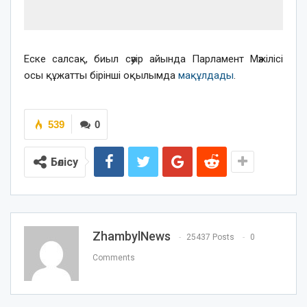
Еске салсақ, биыл сәуір айында Парламент Мәжілісі
осы құжатты бірінші оқылымда
мақұлдады
.
539
0
Бөлісу
ZhambylNews
25437 Posts
0
Comments