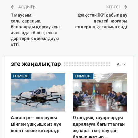
АЛДЫҢҒЫ
КЕЛЕСІ
1 маусым –
Қазақстан ЖИ қабылдау
халықаралық
деңгейі жоғары
балаларды қорғау күні
елдердің қатарына енді
аясында «Ашық есік»
дәрігерлік қабылдауы
өтті
Өзге жаңалықтар
All
ЕЛІМІЗДЕ
ЕЛІМІЗДЕ
Алғаш рет жолаушы
Отандық тауарларды
мінген ұшқышсыз әуе
қаралауға бағытталған
көлігі көкке көтерілді
ақпараттық науқан
болып жатыр —…