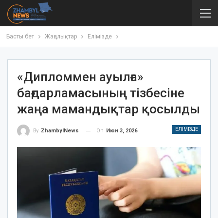
Басты бет
Жаңалықтар
Елімізде
«Дипломмен ауылға»
бағдарламасының тізбесіне
жаңа мамандықтар қосылды
ЕЛІМІЗДЕ
On
Июн 3, 2026
By
ZhambylNews