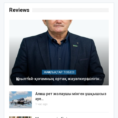
Reviews
ЖАҢАЛЫҚТАР ТІЗБЕСІ
Құрылтай-қоғамның ортақ жауапкершілігін…
Алғаш рет жолаушы мінген ұшқышсыз
әуе…
1 час ago