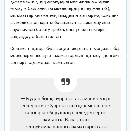
қоғамдастықтың жиындары мен жиналыстарын
өткізуге байланысты мәселелерді реттеу және т.б.),
мәслихаттар қызметінің тиімділігін арттыруға, сондай-
ақ мәслихат аппараты басшысын тағайындау және
лауазымнан босату тәртібін, оның өкілеттіктерін
айқындауға бағытталған.
Сонымен қатар бұл заңда жергілікті маңызы бар
мәселелерді шешуге азаматтардың қатысу деңгейін
арттыру қадамдары қамтылған.
— Бұдан бөлек, суррогат ана мәселелері
ескерілген. Суррогат ана қызметтеріне
тапсырыс берушілер некедегі ерлі-
зайыпты Қазақстан
Республикасының азаматтары ғана