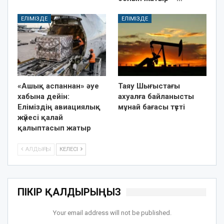
ЕЛІМІЗДЕ
ЕЛІМІЗДЕ
«Ашық аспаннан» әуе
Таяу Шығыстағы
хабына дейін:
ахуалға байланысты
Еліміздің авиациялық
мұнай бағасы түсті
жүйесі қалай
қалыптасып жатыр
АЛДЫҢҒЫ
КЕЛЕСІ
ПІКІР ҚАЛДЫРЫҢЫЗ
Your email address will not be published.