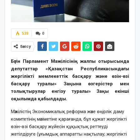
539
0
Бөлісу
Бүгін Парламент Мәжілісінің жалпы отырысында
депутаттар «Қазақстан Республикасындағы
жергілікті мемлекеттік басқару және өзін-өзі
басқару туралы» Заңына өзгерістер мен
толықтырулар енгізу туралы» Заңы екінші
оқылымда қабылдады.
Мәжілістің Экономикалық реформа және өңірлік даму
комитетінің мәліметіне қарағанда, бұл құжат жергілікті
өзін-өзі басқару жүйесін құқықтық реттеуді
жетілдіруге (ұғымдық аппаратты нақтылау; жергілікті