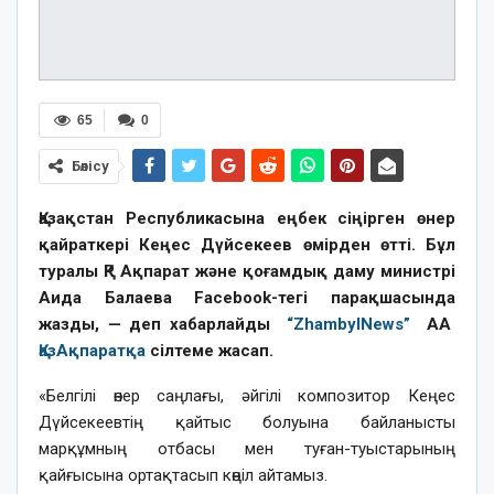
65
0
Бөлісу
Қазақстан Республикасына еңбек сіңірген өнер
қайраткері Кеңес Дүйсекеев өмірден өтті. Бұл
туралы ҚР Ақпарат және қоғамдық даму министрі
Аида Балаева Facebook-тегі парақшасында
жазды, — деп хабарлайды
“ZhambylNews”
АА
ҚазАқпаратқа
сілтеме жасап.
«Белгілі өнер саңлағы, әйгілі композитор Кеңес
Дүйсекеевтің қайтыс болуына байланысты
марқұмның отбасы мен туған-туыстарының
қайғысына ортақтасып көңіл айтамыз.