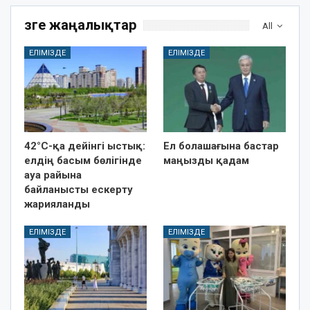
Өзге жаңалықтар
All
ЕЛІМІЗДЕ
ЕЛІМІЗДЕ
42°C-қа дейінгі ыстық:
Ел болашағына бастар
елдің басым бөлігінде
маңызды қадам
ауа райына
байланысты ескерту
жарияланды
ЕЛІМІЗДЕ
ЕЛІМІЗДЕ