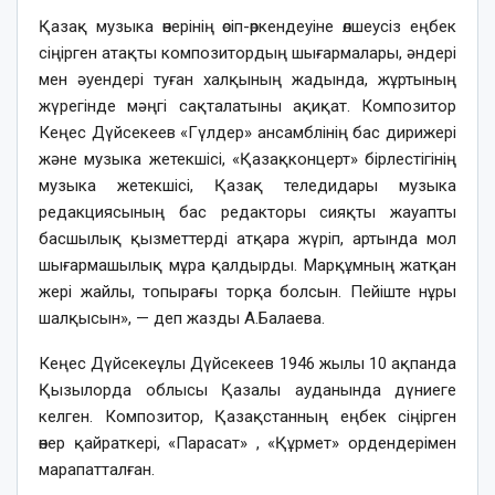
Қазақ музыка өнерінің өсіп-өркендеуіне өлшеусіз еңбек
сіңірген атақты композитордың шығармалары, әндері
мен әуендері туған халқының жадында, жұртының
жүрегінде мәңгі сақталатыны ақиқат. Композитор
Кеңес Дүйсекеев «Гүлдер» ансамблінің бас дирижері
және музыка жетекшісі, «Қазақконцерт» бірлестігінің
музыка жетекшісі, Қазақ теледидары музыка
редакциясының бас редакторы сияқты жауапты
басшылық қызметтерді атқара жүріп, артында мол
шығармашылық мұра қалдырды. Марқұмның жатқан
жері жайлы, топырағы торқа болсын. Пейіште нұры
шалқысын», — деп жазды А.Балаева.
Кеңес Дүйсекеұлы Дүйсекеев 1946 жылы 10 ақпанда
Қызылорда облысы Қазалы ауданында дүниеге
келген. Композитор, Қазақстанның еңбек сіңірген
өнер қайраткері, «Парасат» , «Құрмет» ордендерімен
марапатталған.