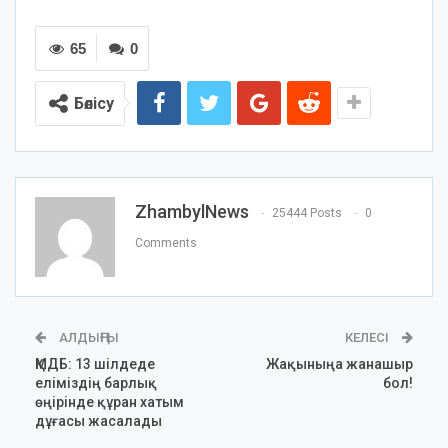
65
0
Бөлісу
ZhambylNews
25444 Posts
0
Comments
АЛДЫҢҒЫ
КЕЛЕСІ
ҚМДБ: 13 шілдеде
Жақыныңа жанашыр
еліміздің барлық
бол!
өңірінде құран хатым
дұғасы жасалады