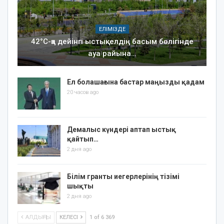
ЕЛІМІЗДЕ
42°C-қа дейінгі ыстық: елдің басым бөлігінде
ауа райына…
Ел болашағына бастар маңызды қадам
20 часов ago
Демалыс күндері аптап ыстық
қайтып…
2 дня ago
Білім гранты иегерлерінің тізімі
шықты
2 дня ago
АЛДЫҢҒЫ
КЕЛЕСІ
1 of 6 369