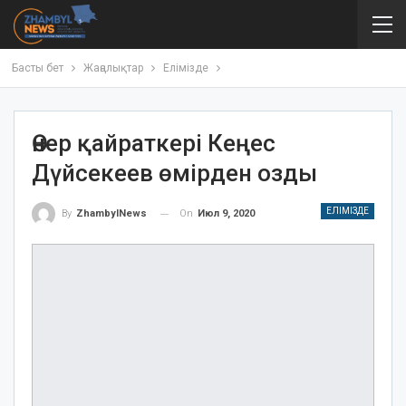
Басты бет
Жаңалықтар
Елімізде
Өнер қайраткері Кеңес
Дүйсекеев өмірден озды
ЕЛІМІЗДЕ
On
Июл 9, 2020
By
ZhambylNews