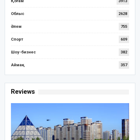
Қоғам
3913
Облыс
2628
Әлем
755
Спорт
609
Шоу-бизнес
382
Аймақ
357
Reviews