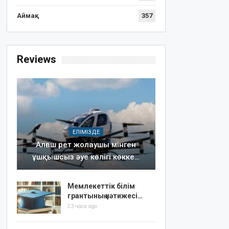
Аймақ
357
Reviews
ЕЛІМІЗДЕ
Алғаш рет жолаушы мінген
ұшқышсыз әуе көлігі көкке…
Мемлекеттік білім
грантының нәтижесі…
23 часа ago