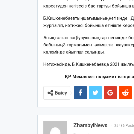
көрсетуден негізссіз бас тартуы бойынша
Б.Кишкенебаевтың шағымының негізінде 
жүргізіліп, нәтижесі бойынша өтініште көрс
Анықталған заң бұзушылықтар негізінде б
бабының 2-тармағымен әкімшілік жауапк
көлемінде айыппұл салынды.
Нәтижесінде, Б.Кишкенебаевқа 2021 жылғы 1
ҚР Мемлекеттік қызмет істері а
Бөлісу
ZhambylNews
25436 Post