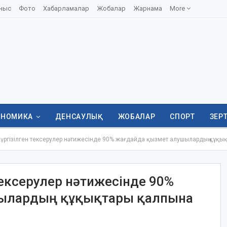
ныс
Фото
Хабарламалар
Жобалар
Жарнама
More
ОНОМИКА
ДЕНСАУЛЫҚ
ЖОБАЛАР
СПОРТ
ЗЕР
үргізілген тексерулер нәтижесінде 90% жағдайда қызмет алушылардың құқық
 тексерулер нәтижесінде 90%
шылардың құқықтары қалпына