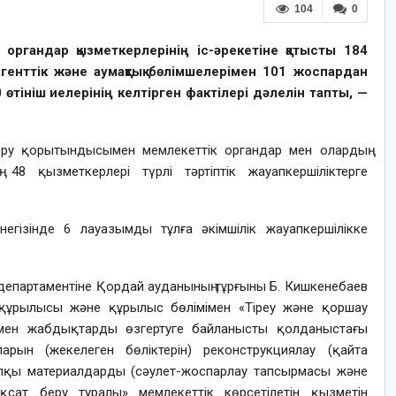
104
0
ы органдар
қызметкерлерінің
іс-әрекетіне қатысты
184
генттік және аумақтық бөлімшелерімен
101 жоспардан
 өтініш
иелерінің келтірген
фактілер
і
дәлелін тапты, —
еру қорытындысымен
мемлекеттік органдар мен олардың
ің
48 қызметкерлері
түрл
і тәртіптік жауапкершіліктерге
 негізінде
6 лауазымды тұлға
ә
кімшілік
жауапкершілікке
епартаментіне
Қордай ауданының тұрғыны Б. Кишкенебаев
а құрылысы және құрылыс бөлімімен
«
Тіреу және қоршау
 мен жабдықтарды өзгертуге байланысты қолданыстағы
арын (жекелеген бөліктерін) реконструкциялау (қайта
апқы материалдарды (сәулет-жоспарлау тапсырмасы және
ұқсат
беру туралы»
мемлекеттік көрсетілетін қызмет
ін