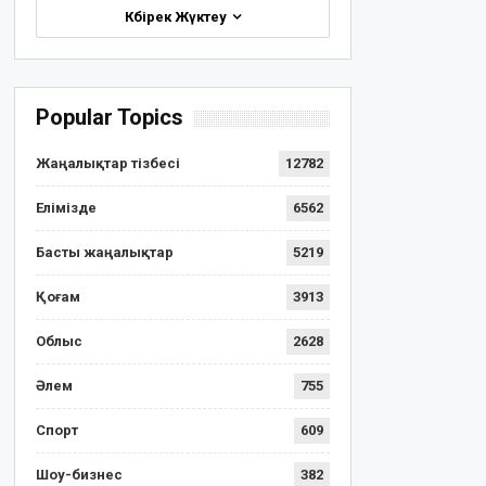
Көбірек Жүктеу
Popular Topics
Жаңалықтар тізбесі
12782
Елімізде
6562
Басты жаңалықтар
5219
Қоғам
3913
Облыс
2628
Әлем
755
Спорт
609
Шоу-бизнес
382