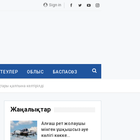
Sign in
ТТЕУЛЕР
ОБЛЫС
БАСПАСӨЗ
тары қалпына келтірілді
Жаңалықтар
Алғаш рет жолаушы
мінген ұшқышсыз әуе
көлігі көкке…