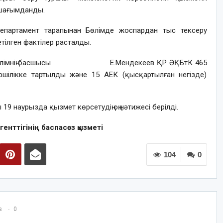
 шағымданды.
Департамент тарапынан Бөлімде жоспардан тыс тексеру
етілген фактілер расталды.
өлімнің басшысы
Е.
Мендекеев ҚР ӘҚБтК 465
ершілікке тартылды және 15 АЕК (қысқартылған негізде)
9 наурызда қызмет көрсетудің оң нәтижесі берілді.
генттігінің баспасөз қызметі
104
0
s
0