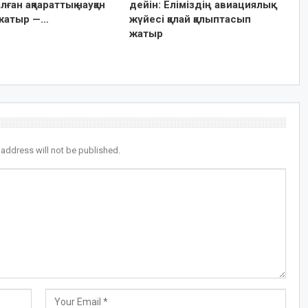
лған ақпараттық науқан
дейін: Еліміздің авиациялық
жатыр —…
жүйесі қалай қалыптасып
жатыр
 address will not be published.