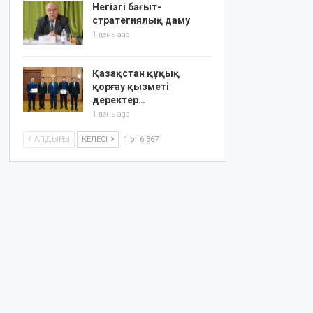
Негізгі бағыт-
стратегиялық даму
1 день ago
Қазақстан құқық
қорғау қызметі
деректер…
1 день ago
АЛДЫҢҒЫ
КЕЛЕСІ
1 of 6 367