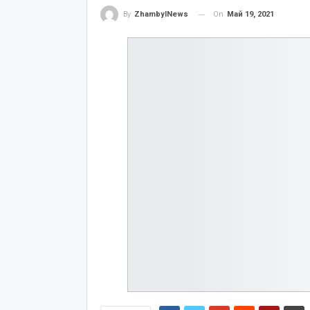
On
Май 19, 2021
By
ZhambylNews