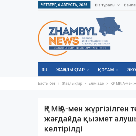
ЧЕТВЕРГ, 6 АВГУСТА, 2026
Біз туралы
Байла
RU
ЖАҢАЛЫҚТАР
ҚОҒАМ
ЭК
Басты бет
Жаңалықтар
Елімізде
ҚР МҚІА-мен ж
ҚР МҚІА-мен жүргізілген
жағдайда қызмет алу
келтірілді