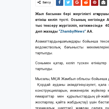
Бөлісу
Жыл басынан бері
жергілікті атқаруш
өтініш
келіп түсті.
Осының негізінде А
тыс
тексеру
жүргізіліп
, нәтижесінде
40
деп жазады
“ZhambylNews”
AA.
А
заматтардың шағымдары
бойынша
текс
ведомстволық бағынысты мекемелерін
тартылды.
Сонымен қатар, келіп түскен өтініштер
тартылды.
Мысалы, МҚІА Жамбыл облысы бойынша д
Қордай ауданы әкімдігінің сәулет, қал
конструкцияларын, инженерлік жүйелер
ғимараттар мен құрылыстардың үй-жайл
жоспарлау, қайта жабдықтау) үшін баст
техникалық шарттар) жаңадан салуға
р