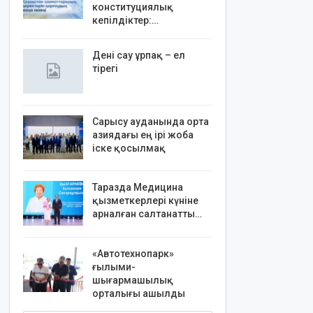
конституциялық
кепілдіктер:…
Дені сау ұрпақ – ел
тірегі
Сарысу ауданында орта
азиядағы ең ірі жоба
іске қосылмақ
Таразда Медицина
қызметкерлері күніне
арналған салтанатты…
«Автотехнопарк»
ғылыми-
шығармашылық
орталығы ашылды