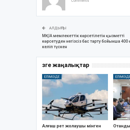
Comments
АЛДЫҢҒЫ
МҚІА мемлекеттік көрсетілетін қызметті
көрсетуден негізсіз бас тарту бойынша 400 
келіп түскен
Өзге жаңалықтар
ЕЛІМІЗДЕ
ЕЛІМІЗД
Алғаш рет жолаушы мінген
Отандық