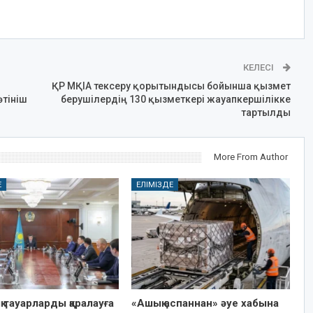
КЕЛЕСІ
ҚР МҚІА тексеру қорытындысы бойынша қызмет
өтініш
берушілердің 130 қызметкері жауапкершілікке
тартылды
More From Author
Е
ЕЛІМІЗДЕ
 тауарларды қаралауға
«Ашық аспаннан» әуе хабына