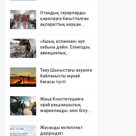
Отандық тауарларды
қаралауға бағытталған
ақпараттық науқан…
«Ашық аспаннан» әуе
хабына дейін: Еліміздің
авиациялық…
Таяу Шығыстағы ахуалға
байланысты мұнай
бағасы түсті
Жаңа Конституцияға
орай рақымшылық
жарияланды: нені білу…
Жасанды интеллект
дәуіріндегі