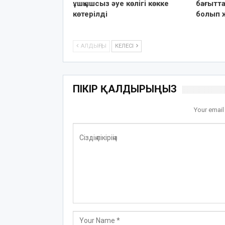
ұшқышсыз әуе көлігі көкке
бағытта
көтерілді
болып 
АЛДЫҢҒЫ
КЕЛЕСІ
ПІКІР ҚАЛДЫРЫҢЫЗ
Your email