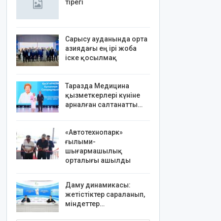
тірегі
Сарысу ауданында орта
азиядағы ең ірі жоба
іске қосылмақ
Таразда Медицина
қызметкерлері күніне
арналған салтанатты…
«Автотехнопарк»
ғылыми-
шығармашылық
орталығы ашылды
Даму динамикасы:
жетістіктер сараланып,
міндеттер…