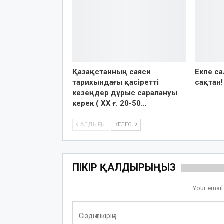
Қазақстанның саяси
Екпе са
тарихындағы қасіретті
сақтан!
кезеңдер дұрыс саралануы
керек ( ХХ ғ. 20-50…
АЛДЫҢҒЫ
КЕЛЕСІ
ПІКІР ҚАЛДЫРЫҢЫЗ
Your email