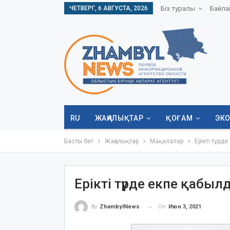
ЧЕТВЕРГ, 6 АВГУСТА, 2026
Біз туралы
Байла
RU
ЖАҢАЛЫҚТАР
ҚОҒАМ
ЭК
Басты бет
Жаңалықтар
Мақалалар
Ерікті түрд
Ерікті түрде екпе қабы
On
Июн 3, 2021
By
ZhambylNews