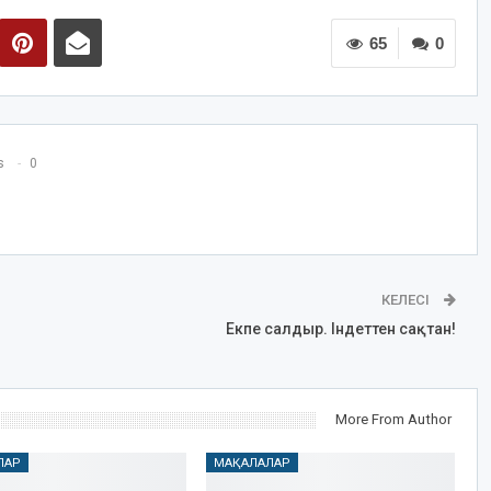
65
0
s
0
КЕЛЕСІ
Екпе салдыр. Індеттен сақтан!
More From Author
ЛАР
МАҚАЛАЛАР