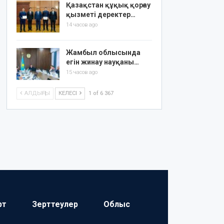
Қазақстан құқық қорғау
қызметі деректер…
14 часов ago
Жамбыл облысында
егін жинау науқаны…
15 часов ago
АЛДЫҢҒЫ
КЕЛЕСІ
1 of 6 367
рт
Зерттеулер
Облыс