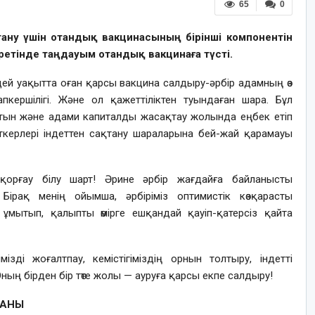
65
0
қтану үшін отандық вакцинасының бірінші компонентін
ретінде таңдауым отандық вакцинаға түсті.
ідей уақытта оған қарсы вакцина салдыру-әрбір адамның өз
ершілігі. Және ол қажеттіліктен туындаған шара. Бұл
сатын және адами капиталды жасақтау жолында еңбек етіп
ткерлері індеттен сақтану шараларына бей-жай қарамауы
орғау білу шарт! Әрине әрбір жағдайға байланысты
. Бірақ менің ойымша, әрбіріміз оптимистік көзқарасты
ұмытып, қалыпты өмірге ешқандай қауіп-қатерсіз қайта
ізді жоғалтпау, кемістігіміздің орнын толтыру, індетті
ң бірден бір төте жолы — ауруға қарсы екпе салдыру!
ДАНЫ