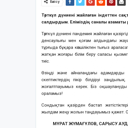
Бөлісу
Төрткүл дүниені жайлаған індеттен са
салдырдым. Еліміздің саналы азаматы 
Төрткүл дүниені пандемия жайлаған қазірг
денсаулығы мен қоғам алдындағы жауапк
тұрғыда бұқара көпшілікпен тығыз арала
жатқан жоғары білім беру саласы қызме
тиіс.
Өзіңді және айналаңдағы адамдарды қ
скептиктердің пікір білдіруі заңдылық
жоғалтпауымыз керек. Біз оқшаулануды 
ораламыз!
Сондықтан қазірден бастап жетістіктерім
жылдам жеңу жолын таңдауымыз қажет. Оны
МҰРАТ ЖҮМАҒҰЛОВ, САРЫСУ АУ