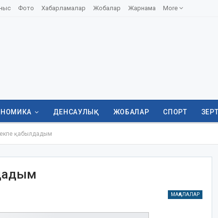
ныс
Фото
Хабарламалар
Жобалар
Жарнама
More
ОНОМИКА
ДЕНСАУЛЫҚ
ЖОБАЛАР
СПОРТ
ЗЕР
е екпе қабылдадым
лдадым
МАҚАЛАЛАР