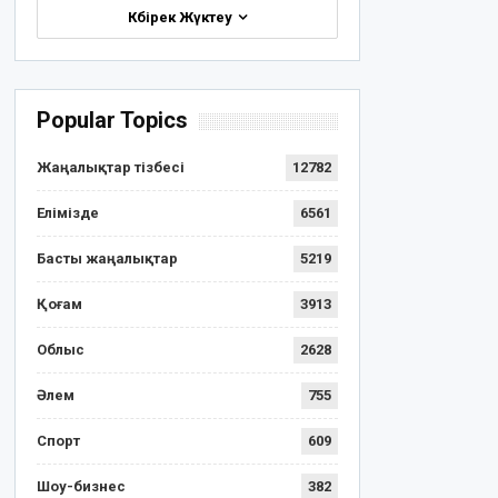
Көбірек Жүктеу
Popular Topics
Жаңалықтар тізбесі
12782
Елімізде
6561
Басты жаңалықтар
5219
Қоғам
3913
Облыс
2628
Әлем
755
Спорт
609
Шоу-бизнес
382