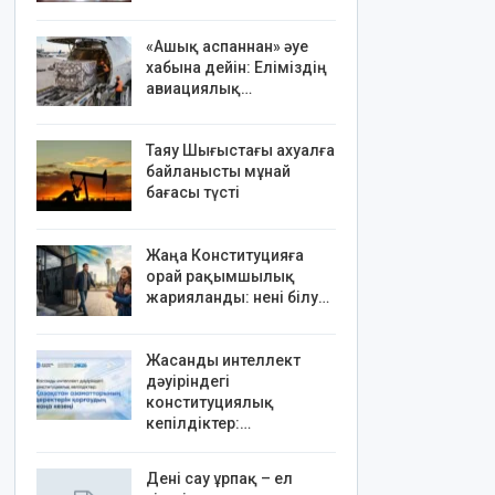
«Ашық аспаннан» әуе
хабына дейін: Еліміздің
авиациялық…
Таяу Шығыстағы ахуалға
байланысты мұнай
бағасы түсті
Жаңа Конституцияға
орай рақымшылық
жарияланды: нені білу…
Жасанды интеллект
дәуіріндегі
конституциялық
кепілдіктер:…
Дені сау ұрпақ – ел