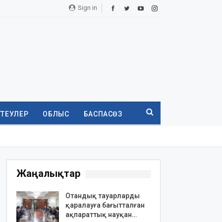
Sign in
ТТЕУЛЕР
ОБЛЫС
БАСПАСӨЗ
Жаңалықтар
Отандық тауарларды
қаралауға бағытталған
ақпараттық науқан…