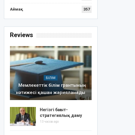
Аймақ
357
Reviews
БІЛІМ
Мемлекеттік білім грантының
нәтижесі қашан жарияланады
Негізгі бағыт-
стратегиялық даму
13 часов ago