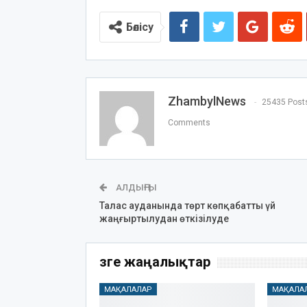
Бөлісу
ZhambylNews
25435 Post
Comments
АЛДЫҢҒЫ
Талас ауданында төрт көпқабатты үй
жаңғыртылудан өткізілуде
Өзге жаңалықтар
МАҚАЛАЛАР
МАҚАЛА