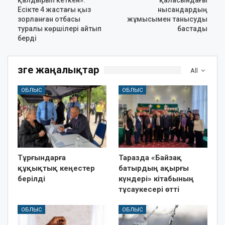
Есікте 4 жастағы қыз
нысандардың
зорланған отбасы
жұмысымен танысуды
туралы көршілері айтып
бастады
берді
Өзге жаңалықтар
All
ОБЛЫС
ОБЛЫС
Тұрғындарға
Таразда «Байзақ
құқықтық кеңестер
батырдың ақырғы
берілді
күндері» кітабының
тұсаукесері өтті
ОБЛЫС
ОБЛЫС