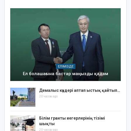
ЕЛІМІЗДЕ
Ел болашағына бастар маңызды қадам
Демалыс күндері аптап ыстық қайтып…
20 часов ago
Білім гранты иегерлерінің тізімі
шықты
20 часов ago