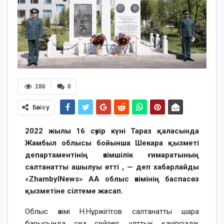
186
0
Бөлісу
2022 жылы 16 сәуір күні Тараз қаласында
Жамбыл облысы бойынша Шекара қызметі
департаментінің әкімшілік ғимаратының
салтанатты ашылуы өтті , — деп хабарлайды
«ZhambylNews» АА облыс әкімінің баспасөз
қызметіне сілтеме жасап.
Облыс әкімі Н.Нұржігітов салтанатты шара
барысында сөз сөйлеп, ұлттық қауіпсіздік