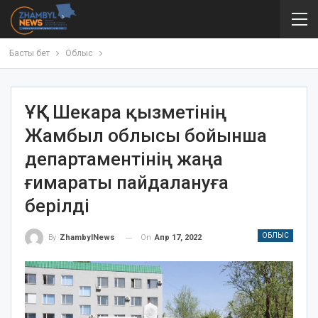
Басты бет
Облыс
ҰҚК Шекара қызметінің
Жамбыл облысы бойынша
департаментінің жаңа
ғимараты пайдалануға
берілді
ОБЛЫС
On
Апр 17, 2022
By
ZhambylNews