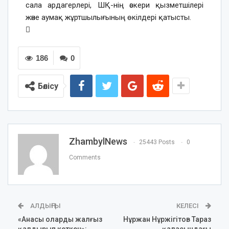
сала ардагерлері, ШҚ-нің әскери қызметшілері
және аумақ жұртшылығының өкілдері қатысты.
186
0
Бөлісу
ZhambylNews
25443 Posts
0
Comments
АЛДЫҢҒЫ
КЕЛЕСІ
«Анасы оларды жалғыз
Нұржан Нұржігітов Тараз
қалдырып кеткен»:
қаласындағы