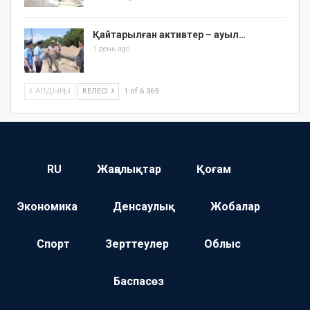
Қайтарылған активтер – ауыл…
1 день ago
АЛДЫҢҒЫ
КЕЛЕСІ
1 of 6 369
RU
Жаңалықтар
Қоғам
Экономика
Денсаулық
Жобалар
Спорт
Зерттеулер
Облыс
Баспасөз