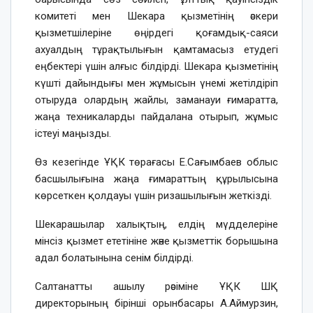
комитеті мен Шекара қызметінің әскери
қызметшілеріне өңірдегі қоғамдық-саяси
ахуалдың тұрақтылығын қамтамасыз етудегі
еңбектері үшін алғыс білдірді. Шекара қызметінің
күшті дайындығы мен жұмысын үнемі жетілдіріп
отыруда олардың жайлы, заманауи ғимаратта,
жаңа техникаларды пайдалана отырып, жұмыс
істеуі маңызды.
Өз кезегінде ҰҚК төрағасы Е.Сағымбаев облыс
басшылығына жаңа ғимараттың құрылысына
көрсеткен қолдауы үшін ризашылығын жеткізді.
Шекарашылар халықтың, елдің мүдделеріне
мінсіз қызмет ететініне және қызметтік борышына
адал болатынына сенім білдірді.
Салтанатты ашылу рәсіміне ҰҚК ШҚ
директорының бірінші орынбасары А.Аймурзин,