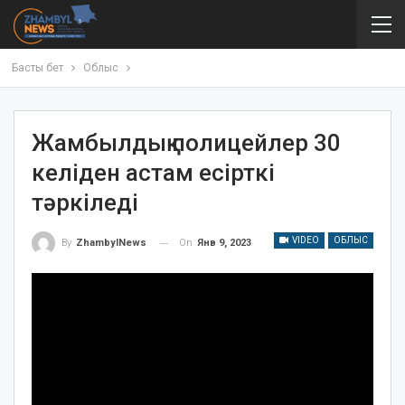
Басты бет
Облыс
Жамбылдық полицейлер 30
келіден астам есірткі
тәркіледі
VIDEO
ОБЛЫС
On
Янв 9, 2023
By
ZhambylNews