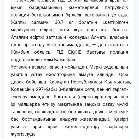
қимыл басқармасының қызметкерлері патрульдік
полиция батальонымен бірлесіп автокөлікті ұстады.
Жалпы салмағы 30,7 кг болатын «кептірілген
марихуана» есірткі заты жүк салғышта болған.
Аталған есірткі заттарын жолаушы Алматы қаласына
одан әрі өткізу үшін тасымалдаған, — деп атап өтті
Жамбыл облысы ПД ЕҚҚІБ бастығы полиция
подполковнигі Әлім Бажықбаев.
Ұсталған азамат кінәсін мойындап, Меркі ауданының
уақытша ұстау изоляторына қамауға алынды. Осы
дерек бойынша Қазақстан Республикасы Қылмыстық
Кодексінің 297-бабы 3-бөлігімен сотқа дейінгі тергеп-
тексеру амалдары басталды (есірткі құралдарын аса
ірі мөлшерде өткізу мақсатында заңсыз сақтау мүлкі
тәркіленіп, он жылдан он бес жылға дейінгі мерзімге
бас бостандығынан айыруға жазаланады). Қазіргі
уақытта ары қарай жедел-іздестіру шаралары
жүргізілуде.