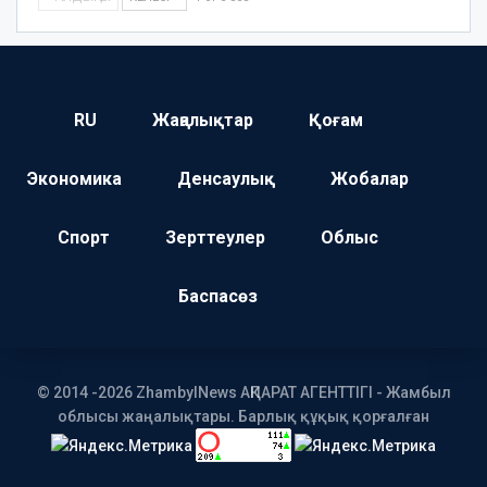
RU
Жаңалықтар
Қоғам
Экономика
Денсаулық
Жобалар
Спорт
Зерттеулер
Облыс
Баспасөз
© 2014 -2026 ZhambylNews АҚПАРАТ АГЕНТТІГІ - Жамбыл
облысы жаңалықтары. Барлық құқық қорғалған