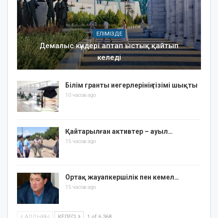
ЕЛІМІЗДЕ
Демалыс күндері аптап ыстық қайтып
келеді
Білім гранты иегерлерінің тізімі шықты
10 часов ago
Қайтарылған активтер – ауыл…
15 часов ago
Ортақ жауапкершілік пен кемел…
15 часов ago
АЛДЫҢҒЫ
КЕЛЕСІ
1 of 6 368