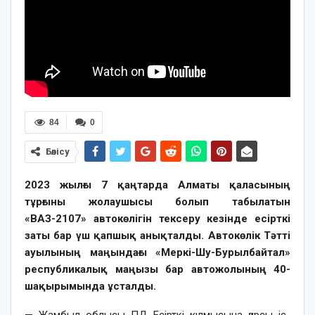
84
0
Бөлісу
2023 жылғы 7 қаңтарда Алматы қаласының
тұрғыны жолаушысы болып табылатын
«ВАЗ-2107» автокөлігін тексеру кезінде есірткі
заты бар үш қапшық анықталды. Автокөлік Тәтті
ауылының маңындағы «Меркі-Шу-Бурылбайтал»
республикалық маңызы бар автожолының 40-
шақырымында ұсталды.
— Жамбыл облысы ПД Есірткі қылмысына қарсы іс-