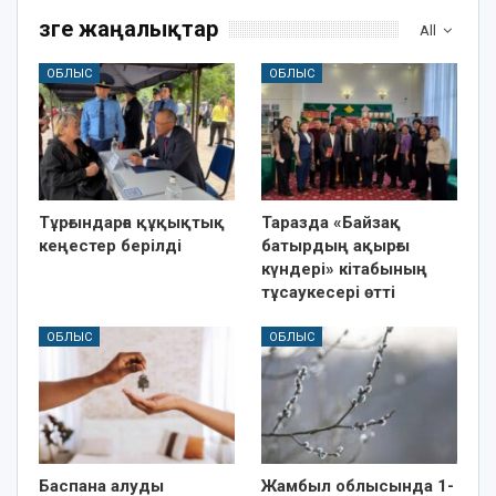
Өзге жаңалықтар
All
ОБЛЫС
ОБЛЫС
Тұрғындарға құқықтық
Таразда «Байзақ
кеңестер берілді
батырдың ақырғы
күндері» кітабының
тұсаукесері өтті
ОБЛЫС
ОБЛЫС
Баспана алуды
Жамбыл облысында 1-