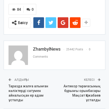
84
0
Бөлісу
ZhambylNews
25442 Posts
0
Comments
АЛДЫҢҒЫ
КЕЛЕСІ
Таразда жалға алынған
Антикор төрағасының
көліктерді сатумен
бұрынғы орынбасары
айналысқан ер адам
Мақсат Қожабаев
ұсталды
ұсталды