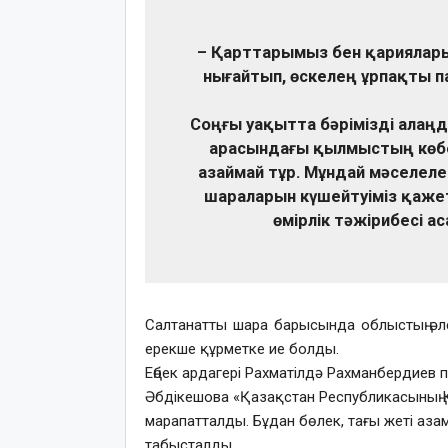
– Қарттарымыз бен қариялар
нығайтып, өскелең ұрпақты 
Соңғы уақытта бәрімізді алаңд
арасындағы қылмыстың көбею
азаймай тұр. Мұндай мәселеле
шараларын күшейтуіміз қажет.
өмірлік тәжірибесі а
Салтанатты шара барысында облыстың әл
ерекше құрметке ие болды.
Еңбек ардагері Рахматілдә Рахманбердиев
Әбдікешова «Қазақстан Республикасының 
марапатталды. Бұдан бөлек, тағы жеті азамат
табысталды.