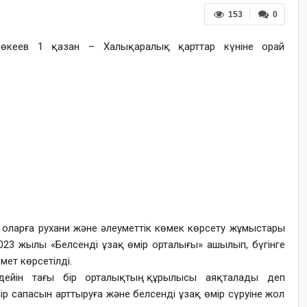
153
0
өкеев 1 қазан – Халықаралық қарттар күніне орай
, оларға рухани және әлеуметтік көмек көрсету жұмыстары
2023 жылы «Белсенді ұзақ өмір орталығы» ашылып, бүгінге
змет көрсетілді.
дейін тағы бір орталықтың құрылысы аяқталады деп
ір сапасын арттыруға және белсенді ұзақ өмір сүруіне жол