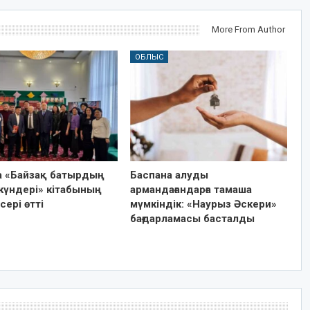
More From Author
ОБЛЫС
а «Байзақ батырдың
Баспана алуды
күндері» кітабының
армандағандарға тамаша
сері өтті
мүмкіндік: «Наурыз Әскери»
бағдарламасы басталды