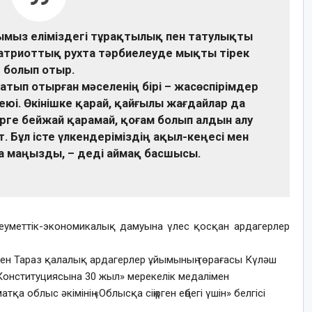
ымыз еліміздегі тұрақтылық пен татулықты
патриоттық рухта тәрбиелеуде мықты тірек
болып отыр.
атып отырған мәселенің бірі – жасөспірімдер
і. Өкінішке қарай, қайғылы жағдайлар да
рге бейжай қарамай, қоғам болып алдын алу
 Бұл істе үлкендеріміздің ақыл-кеңесі мен
са маңызды, – деді аймақ басшысы.
еуметтік-экономикалық дамуына үлес қосқан ардагерлер
 пен Тараз қалалық ардагерлер ұйымының төрағасы Күләш
Конституциясына 30 жыл» мерекелік медалімен
қа облыс әкімінің «Облысқа сіңірген еңбегі үшін» белгісі