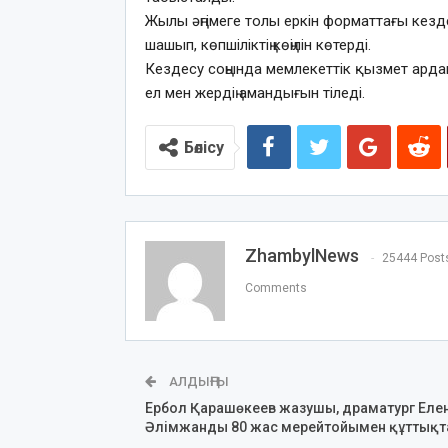
Жылы әңгімеге толы еркін форматтағы кезд
шашып, көпшіліктің көңілін көтерді.
Кездесу соңында мемлекеттік қызмет ардаг
ел мен жердің амандығын тіледі.
Бөлісу
ZhambylNews
25444 Post
Comments
АЛДЫҢҒЫ
Ербол Қарашөкеев жазушы, драматург Еле
Әлімжанды 80 жас мерейтойымен құттық