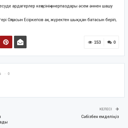
есуде ардагерлер кеңесінің өнерпаздары әсем әннен шашу
ері Оңласын Есіркепов ақ жүректен шыққан батасын беріп,
153
0
s
0
КЕЛЕСІ
н
Сәбізбен емделіңіз
тады