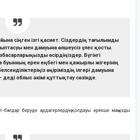
йына сіңген ізгі қасиет. Сіздердің тағылымды
ыптасуы мен дамуына өлшеусіз үлес қосты.
збасарларыңызды өсірдіңіздер. Бүгінгі
ға буынның ерен еңбегі мен қажырлы жігерінің
лсенділіктеріңіз өңіріміздің ілгері дамуына
 деді облыс әкімі құттықтау сөзінде.
-бағдар беруде ардагерлердің қолдауы ерекше маңызды