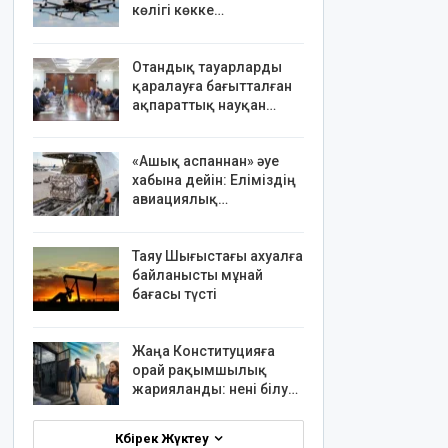
көлігі көкке…
Отандық тауарларды
қаралауға бағытталған
ақпараттық науқан…
«Ашық аспаннан» әуе
хабына дейін: Еліміздің
авиациялық…
Таяу Шығыстағы ахуалға
байланысты мұнай
бағасы түсті
Жаңа Конституцияға
орай рақымшылық
жарияланды: нені білу…
Көбірек Жүктеу