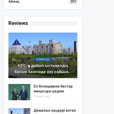
Аймақ
357
Reviews
ЕЛІМІЗДЕ
42°C-қа дейінгі ыстық: елдің
басым бөлігінде ауа райына…
Ел болашағына бастар
маңызды қадам
9 минут ago
Демалыс күндері аптап