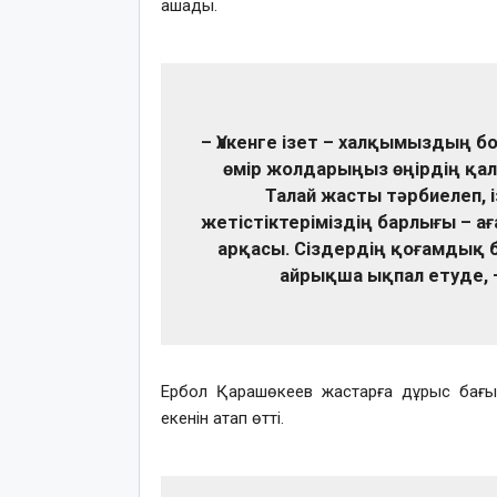
ашады.
– Үлкенге ізет – халқымыздың бо
өмір жолдарыңыз өңірдің қал
Талай жасты тәрбиелеп, і
жетістіктеріміздің барлығы – а
арқасы. Сіздердің қоғамдық бе
айрықша ықпал етуде, –
Ербол Қарашөкеев жастарға дұрыс бағыт
екенін атап өтті.