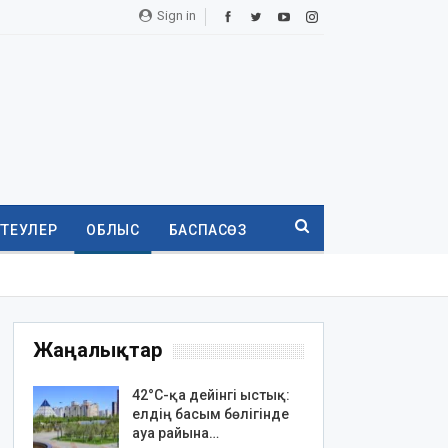
Sign in
ТТЕУЛЕР
ОБЛЫС
БАСПАСӨЗ
Жаңалықтар
42°C-қа дейінгі ыстық:
елдің басым бөлігінде
ауа райына…