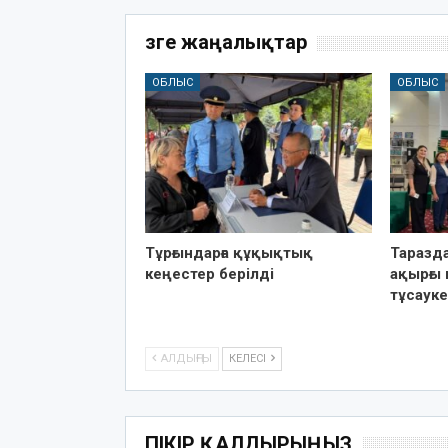
Өзге жаңалықтар
ОБЛЫС
ОБЛЫС
Тұрғындарға құқықтық
Таразд
кеңестер берілді
ақырғы 
тұсауке
АЛДЫҢҒЫ
КЕЛЕСІ
ПІКІР ҚАЛДЫРЫҢЫЗ