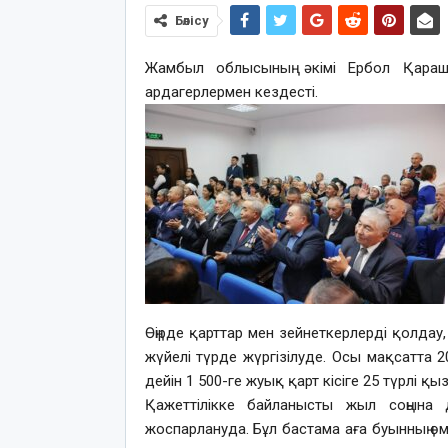
Бөлісу
Жамбыл облысының әкімі Ербол Қараш
ардагерлермен кездесті.
Өңірде қарттар мен зейнеткерлерді қолдау
жүйелі түрде жүргізілуде. Осы мақсатта 
дейін 1 500-ге жуық қарт кісіге 25 түрлі қы
Қажеттілікке байланысты жыл соңына 
жоспарлануда. Бұл бастама аға буынның өм