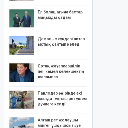
Ел болашағына бастар
маңызды қадам
Демалыс күндері аптап
ыстық қайтып келеді
Ортақ жауапкершілік
пен кемел келекшектің
жасампаз…
Павлодар өңірінде екі
жылда тұңғыш рет үшем
дүниеге келді
Алғаш рет жолаушы
мінген ұшқышсыз әуе