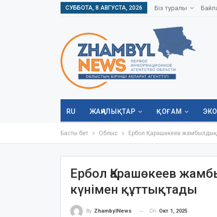
СУББОТА, 8 АВГУСТА, 2026
Біз туралы
Байл
RU
ЖАҢАЛЫҚТАР
ҚОҒАМ
ЭК
Басты бет
Облыс
Ербол Қарашөкеев жамбылдық а
Ербол Қарашөкеев жамб
күнімен құттықтады
On
Окт 1, 2025
By
ZhambylNews