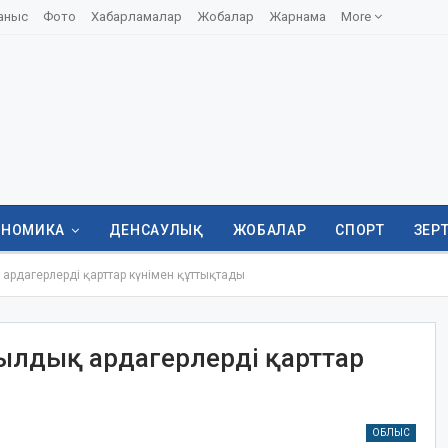
аныс
Фото
Хабарламалар
Жобалар
Жарнама
More
ОНОМИКА
ДЕНСАУЛЫҚ
ЖОБАЛАР
СПОРТ
ЗЕР
рдагерлерді қарттар күнімен құттықтады
ылдық ардагерлерді қарттар
ОБЛЫС