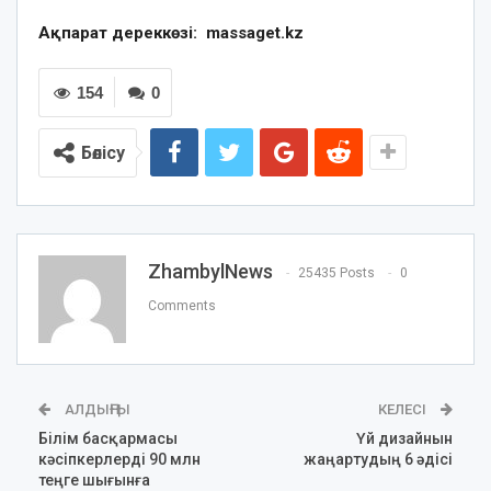
Ақпарат дереккөзі: massaget.kz
154
0
Бөлісу
ZhambylNews
25435 Posts
0
Comments
АЛДЫҢҒЫ
КЕЛЕСІ
Білім басқармасы
Үй дизайнын
кәсіпкерлерді 90 млн
жаңартудың 6 әдісі
теңге шығынға