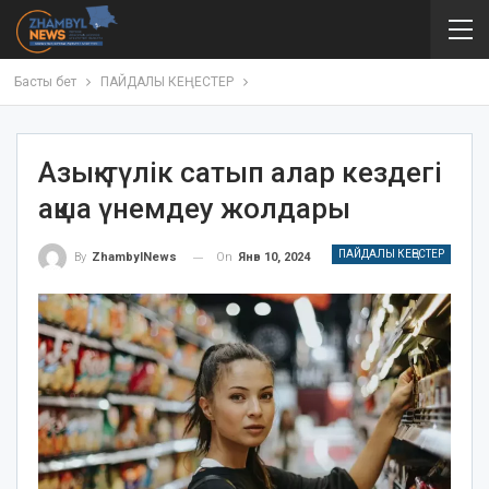
Басты бет
ПАЙДАЛЫ КЕҢЕСТЕР
Азық-түлік сатып алар кездегі
ақша үнемдеу жолдары
ПАЙДАЛЫ КЕҢЕСТЕР
On
Янв 10, 2024
By
ZhambylNews