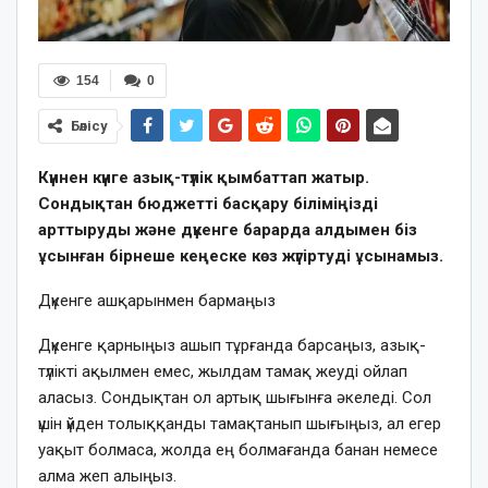
154
0
Бөлісу
Күннен күнге азық-түлік қымбаттап жатыр.
Сондықтан бюджетті басқару біліміңізді
арттыруды және дүкенге барарда алдымен біз
ұсынған бірнеше кеңеске көз жүгіртуді ұсынамыз.
Дүкенге ашқарынмен бармаңыз
Дүкенге қарныңыз ашып тұрғанда барсаңыз, азық-
түлікті ақылмен емес, жылдам тамақ жеуді ойлап
аласыз. Сондықтан ол артық шығынға әкеледі. Сол
үшін үйден толыққанды тамақтанып шығыңыз, ал егер
уақыт болмаса, жолда ең болмағанда банан немесе
алма жеп алыңыз.