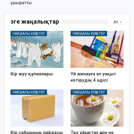
ұшыратты
Өзге жаңалықтар
All
ПАЙДАЛЫ КЕҢЕСТЕР
ПАЙДАЛЫ КЕҢЕСТЕР
Кір жуу құпиялары
Үй жинауға аз уақыт
кетірудің 4 әдісі
ПАЙДАЛЫ КЕҢЕСТЕР
ПАЙДАЛЫ КЕҢЕСТЕР
Кір сабынның пайдасы
Тез ұйықтау үшін не