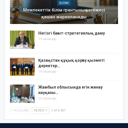
БІЛІМ
Мемлекеттік білім грантының нәтижесі
қашан жарияланады
Негізгі бағыт-стратегиялық даму
13 часов ago
Қазақстан құқық қорғау қызметі
деректер…
14 часов ago
Жамбыл облысында егін жинау
науқаны…
15 часов ago
АЛДЫҢҒЫ
КЕЛЕСІ
1 of 6 367