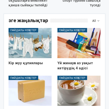
оқушыларға мемлекет
спорт түрінен сайысқа
қанша сыйақы төлейді
түседі
Өзге жаңалықтар
All
ПАЙДАЛЫ КЕҢЕСТЕР
ПАЙДАЛЫ КЕҢЕСТЕР
Кір жуу құпиялары
Үй жинауға аз уақыт
кетірудің 4 әдісі
ПАЙДАЛЫ КЕҢЕСТЕР
ПАЙДАЛЫ КЕҢЕСТЕР