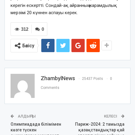
керегін ескертті. Сондай-ақ айранның жарамдылық
мерзімі 20 күннен аспауы керек.
312
0
Бөлісу
ZhambylNews
25437 Posts
0
Comments
АЛДЫҢҒЫ
КЕЛЕСІ
Олимпиадада білімімен
Париж-2024: 2 тамызда
көзге түскен
қазақстандықтар қай