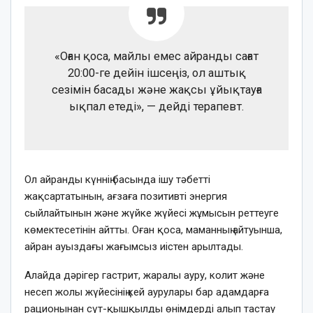
«Оған қоса, майлы емес айранды сағат
20:00-ге дейін ішсеңіз, ол аштық
сезімін басады және жақсы ұйықтауға
ықпал етеді», — дейді терапевт.
Ол айранды күннің басында ішу тәбетті
жақсартатынын, ағзаға позитивті энергия
сыйлайтынын және жүйке жүйесі жұмысын реттеуге
көмектесетінін айтты. Оған қоса, маманның айтуынша,
айран ауыздағы жағымсыз иістен арылтады.
Алайда дәрігер гастрит, жаралы ауру, колит және
несеп жолы жүйесінің кей аурулары бар адамдарға
рационынан сүт-қышқылды өнімдерді алып тастау