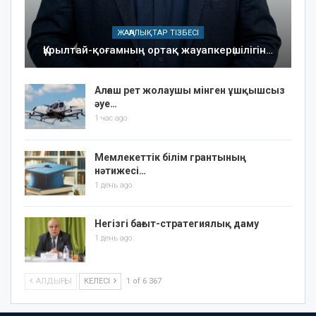
ЖАҢАЛЫҚТАР ТІЗБЕСІ
Құрылтай-қоғамның ортақ жауапкершілігін…
Алғаш рет жолаушы мінген ұшқышсыз
әуе…
1 час ago
Мемлекеттік білім грантының
нәтижесі…
1 день ago
Негізгі бағыт-стратегиялық даму
1 день ago
АЛДЫҢҒЫ
КЕЛЕСІ
1 of 6 367