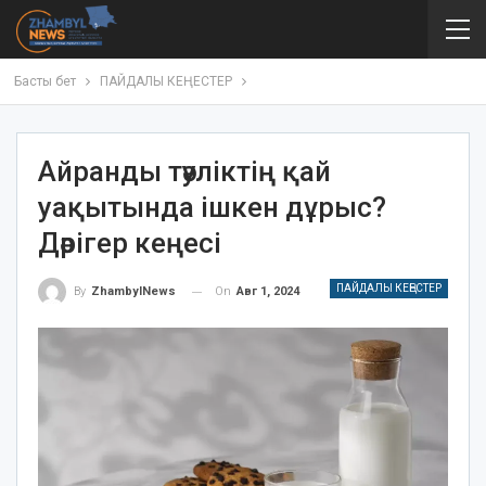
Басты бет
ПАЙДАЛЫ КЕҢЕСТЕР
Айранды тәуліктің қай
уақытында ішкен дұрыс?
Дәрігер кеңесі
ПАЙДАЛЫ КЕҢЕСТЕР
On
Авг 1, 2024
By
ZhambylNews