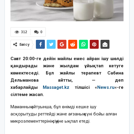
312
0
Бөлісу
Сағат 20:00-ге дейін майлы емес айран ішу шөлді
қандырады және жылдам ұйықтап кетуге
көмектеседі. Бұл жайлы терапевт Сабина
Дельманова айтты, — деп
хабарлайды
Massaget.kz
тілшісі «
News.ru
«-ге
сілтеме жасап.
Маманның айтуынша, бұл өнімді кешке ішу
асқорытуды реттейді және ағзаның күні бойы алған
микроэлементтерінің сіңуіне ықпал етеді.