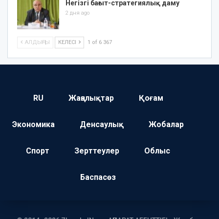
Негізгі бағыт-стратегиялық даму
2 дня ago
АЛДЫҢҒЫ
КЕЛЕСІ
1 of 6 367
RU
Жаңалықтар
Қоғам
Экономика
Денсаулық
Жобалар
Спорт
Зерттеулер
Облыс
Баспасөз