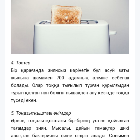
4. Тостер
Бір қарағанда зиянсыз көрінетін бұл асүй заты
жылына шамамен 700 адамның өліміне себепші
болады. Олар тоққа тығылып тұрған құрылғыдан
тұрып қалған нан бөлігін пышақпен алу кезінде тоққа
түседі екен.
5. Тоңазытқыштағы өнімдер
Әсіресе, тоңазытқыштағы бір-бірінің үстіне қойылған
тағамдар зиян. Мысалы, дайын тамақтар шикі
азықтан бактерияны өзіне сіңіріп алады. Сонымен