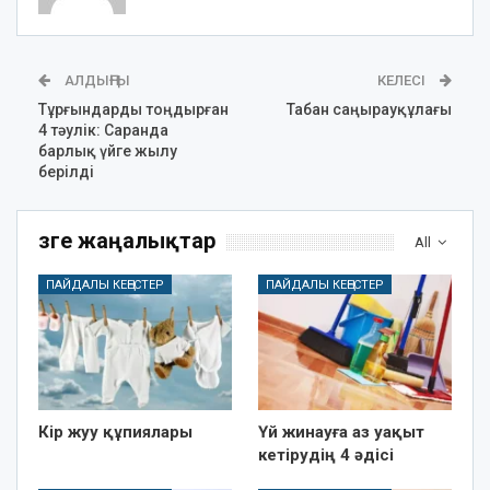
АЛДЫҢҒЫ
КЕЛЕСІ
Тұрғындарды тоңдырған
Табан саңырауқұлағы
4 тәулік: Саранда
барлық үйге жылу
берілді
Өзге жаңалықтар
All
ПАЙДАЛЫ КЕҢЕСТЕР
ПАЙДАЛЫ КЕҢЕСТЕР
Кір жуу құпиялары
Үй жинауға аз уақыт
кетірудің 4 әдісі