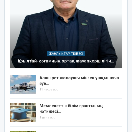
ЖАҢАЛЫҚТАР ТІЗБЕСІ
Құрылтай-қоғамның ортақ жауапкершілігін…
Алғаш рет жолаушы мінген ұшқышсыз
әуе…
11 часов ago
Мемлекеттік білім грантының
нәтижесі…
1 день ago