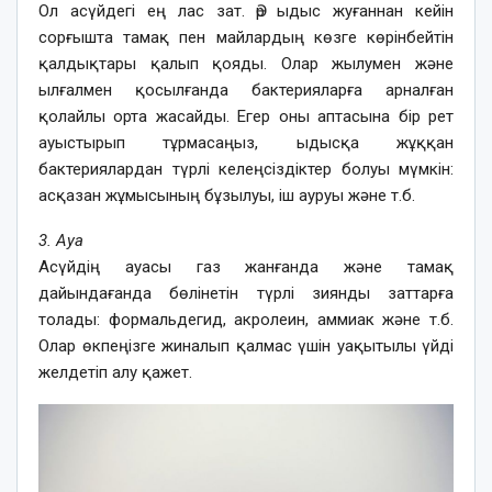
Ол асүйдегі ең лас зат. Әр ыдыс жуғаннан кейін
сорғышта тамақ пен майлардың көзге көрінбейтін
қалдықтары қалып қояды. Олар жылумен және
ылғалмен қосылғанда бактерияларға арналған
қолайлы орта жасайды. Егер оны аптасына бір рет
ауыстырып тұрмасаңыз, ыдысқа жұққан
бактериялардан түрлі келеңсіздіктер болуы мүмкін:
асқазан жұмысының бұзылуы, іш ауруы және т.б.
3. Ауа
Асүйдің ауасы газ жанғанда және тамақ
дайындағанда бөлінетін түрлі зиянды заттарға
толады: формальдегид, акролеин, аммиак және т.б.
Олар өкпеңізге жиналып қалмас үшін уақытылы үйді
желдетіп алу қажет.