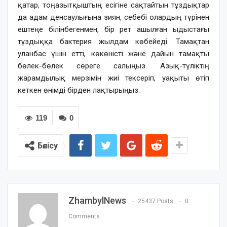
қатар, тоңазытқыштың есігіне сақтайтын тұздықтар
да адам денсаулығына зиян, себебі олардың түрінен
ештеңе білінбегенмен, бір рет ашылған ыдыстағы
тұздыққа бактерия жылдам көбейеді. Тамақтан
уланбас үшін етті, көкөністі және дайын тамақты
бөлек-бөлек сөреге салыңыз. Азық-түліктің
жарамдылық мерзімін жиі тексеріп, уақыты өтіп
кеткен өнімді бірден лақтырыңыз.
119
0
Бөлісу
ZhambylNews
25437 Posts
0
Comments