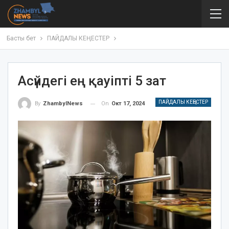
Басты бет
ПАЙДАЛЫ КЕҢЕСТЕР
Асүйдегі ең қауіпті 5 зат
ПАЙДАЛЫ КЕҢЕСТЕР
On
Окт 17, 2024
By
ZhambylNews