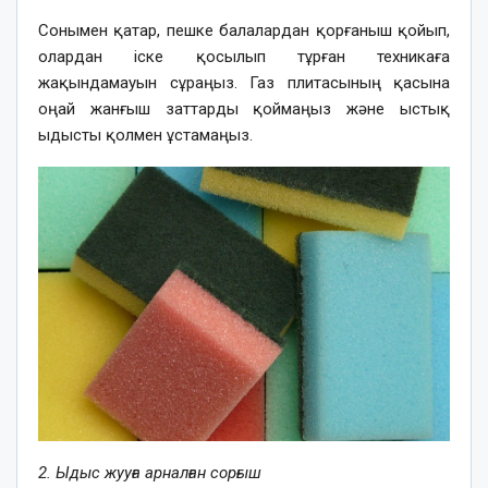
Сонымен қатар, пешке балалардан қорғаныш қойып,
олардан іске қосылып тұрған техникаға
жақындамауын сұраңыз. Газ плитасының қасына
оңай жанғыш заттарды қоймаңыз және ыстық
ыдысты қолмен ұстамаңыз.
2. Ыдыс жууға арналған сорғыш