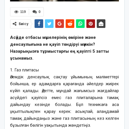
119
0
Бөлісу
Асүйде отбасы мүшелерінің өміріне және
денсаулығына не қауіп төндіруі мүмкін?
Назарыңызға тұрмыстарғы ең қауіпті 5 затты
ұсынамыз.
1. Газ плитасы
Әлемдік денсаулық сақтау ұйымының мәліметтері
бойынша, ер адамдарға қарағанда әйелдер жиірек
күйіп қалады. Әдетте, мұндай жағымсыз жағдайлар
асүйдегі қауіпсіз емес газ плиталарына тамақ
дайындау кезінде болады. Бұл техникаға аса
ұқыптылықпен қарау керек: асықпай, алаңдамай
тамақ дайындаңыз және газ плитасының кез келген
бұзылған бөлігін уақытында жөндетіңіз.