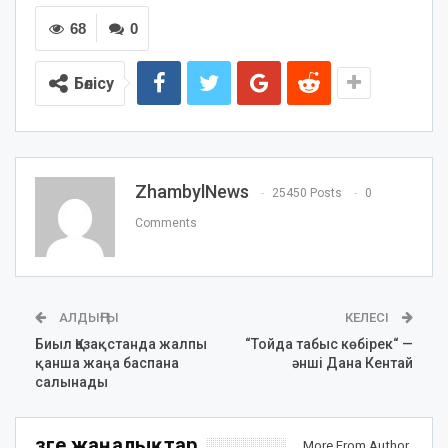
68
0
Бөлісу
ZhambylNews
25450 Posts
0
Comments
АЛДЫҢҒЫ
КЕЛЕСІ
Биыл Қазақстанда жалпы
“Тойда табыс көбірек“ —
қанша жаңа баспана
әнші Дана Кентай
салынады
Өзге жаңалықтар
More From Author