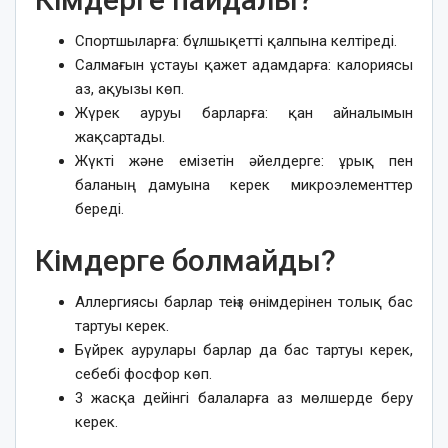
Спортшыларға: бұлшықетті қалпына келтіреді.
Салмағын ұстауы қажет адамдарға: калориясы
аз, ақуызы көп.
Жүрек ауруы барларға: қан айналымын
жақсартады.
Жүкті және емізетін әйелдерге: ұрық пен
баланың дамуына керек микроэлементтер
береді.
Кімдерге болмайды?
Аллергиясы барлар теңіз өнімдерінен толық бас
тартуы керек.
Бүйрек аурулары барлар да бас тартуы керек,
себебі фосфор көп.
3 жасқа дейінгі балаларға аз мөлшерде беру
керек.