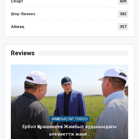
Спорт
609
Шоу-бизнес
382
Аймақ
357
Reviews
ЖАҢАЛЫҚТАР ТІЗБЕСІ
Ербол Қарашөкеев Жамбыл ауданындағы
әлеуметтік және…