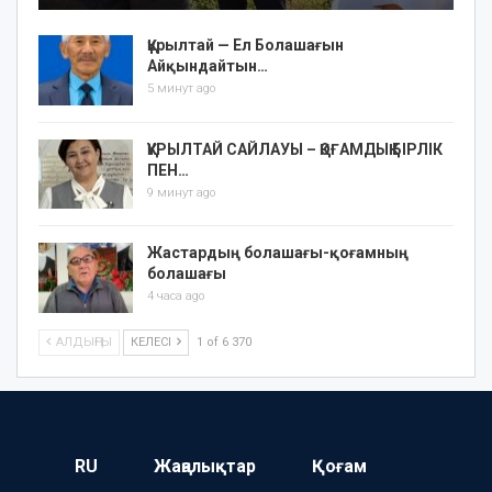
Құрылтай — Ел Болашағын
Айқындайтын…
5 минут ago
ҚҰРЫЛТАЙ САЙЛАУЫ – ҚОҒАМДЫҚ БІРЛІК
ПЕН…
9 минут ago
Жастардың болашағы-қоғамның
болашағы
4 часа ago
АЛДЫҢҒЫ
КЕЛЕСІ
1 of 6 370
RU
Жаңалықтар
Қоғам