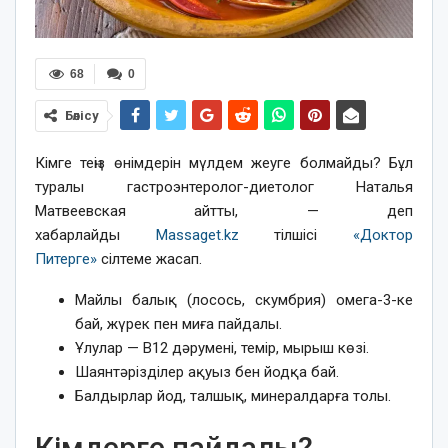
68
0
Бөлісу
Кімге теңіз өнімдерін мүлдем жеуге болмайды? Бұл
туралы гастроэнтеролог-диетолог Наталья
Матвеевская айтты, — деп
хабарлайды
Massaget.kz
тілшісі
«Доктор
Питерге»
сілтеме жасап.
Майлы балық (лосось, скумбрия) омега-3-ке
бай, жүрек пен миға пайдалы.
Ұлулар — В12 дәрумені, темір, мырыш көзі.
Шаянтәрізділер ақуыз бен йодқа бай.
Балдырлар йод, талшық, минералдарға толы.
Кімдерге пайдалы?