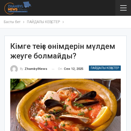
Басты бет
ПАЙДАЛЫ КЕҢЕСТЕР
Кімге теңіз өнімдерін мүлдем
жеуге болмайды?
ПАЙДАЛЫ КЕҢЕСТЕР
On
Сен 12, 2025
By
ZhambylNews