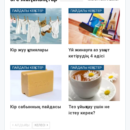
ПАЙДАЛЫ КЕҢЕСТЕР
ПАЙДАЛЫ КЕҢЕСТЕР
Кір жуу құпиялары
Үй жинауға аз уақыт
кетірудің 4 әдісі
ПАЙДАЛЫ КЕҢЕСТЕР
ПАЙДАЛЫ КЕҢЕСТЕР
Кір сабынның пайдасы
Тез ұйықтау үшін не
істеу керек?
АЛДЫҢҒЫ
КЕЛЕСІ