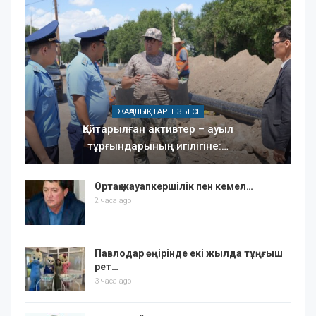
ЖАҢАЛЫҚТАР ТІЗБЕСІ
Қайтарылған активтер – ауыл
тұрғындарының игілігіне:…
Ортақ жауапкершілік пен кемел…
2 часа ago
Павлодар өңірінде екі жылда тұңғыш
рет…
3 часа ago