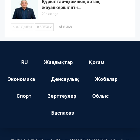
Құрылтай-қоғамның ортақ
жауапкершілігін…
21 час ago
АЛДЫҢҒЫ
КЕЛЕСІ
1 of 6 368
RU
Жаңалықтар
Қоғам
Экономика
Денсаулық
Жобалар
Спорт
Зерттеулер
Облыс
Баспасөз