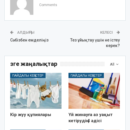
Comments
АЛДЫҢҒЫ
КЕЛЕСІ
Сәбізбен емделіңіз
Тез ұйықтау үшін не істеу
керек?
Өзге жаңалықтар
All
ПАЙДАЛЫ КЕҢЕСТЕР
ПАЙДАЛЫ КЕҢЕСТЕР
Кір жуу құпиялары
Үй жинауға аз уақыт
кетірудің 4 әдісі