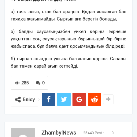
а) таяқ алып, оған бал ораңыз. Қолдан жасалған бал
таяққа жағылмайды. Сырғып аға беретін болады;
ә) балды саусағыңызбен үйкеп көріңіз. Бірнеше
уақыттан соң саусақтарыңыз бұрынғыдай бір-біріне
жабыспаса, бұл балға қант қосылғандығын білдіреді;
б) тырнағыңыздың ұшына бал жағып көріңіз. Сапалы
бал төмен қарай ағып кетпейді.
285
0
Бөлісу
ZhambylNews
25440 Posts
0