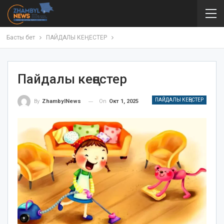
Басты бет
ПАЙДАЛЫ КЕҢЕСТЕР
Пайдалы кеңестер
ПАЙДАЛЫ КЕҢЕСТЕР
On
Окт 1, 2025
By
ZhambylNews