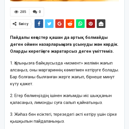
285
0
Бөлісу
Пайдалы кеңестер қашан да артық болмайды
деген оймен назарларыңызға ұсынуды жөн көрдік.
Оларды керегіңізге жаратарсыз деген үміттеміз.
1.
Қолыңызға байқаусызда «момент» желімін жағып
алсаңыз, оны маргариннің көмегімен кетіруге болады.
Бар болғаны былғанған жерге жағып, бірнеше минут
күту қажет.
2. Егер бөлмеңіздің ішінен жағымды иіс шыққанын
қаласаңыз, лимонды суға салып қайнатыңыз.
3. Жиһаз бен есіктегі, терезедегі әкті кетіру үшін сірке
қышқылын пайдаланыңыз.