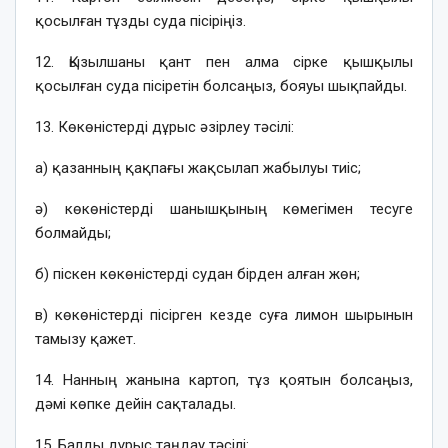
қосылған тұзды суда пісіріңіз.
12. Қызылшаны қант пен алма сірке қышқылы
қосылған суда пісіретін болсаңыз, бояуы шықпайды.
13. Көкөністерді дұрыс әзірлеу тәсілі:
а) қазанның қақпағы жақсылап жабылуы тиіс;
ә) көкөністерді шанышқының көмегімен тесуге
болмайды;
б) піскен көкөністерді судан бірден алған жөн;
в) көкөністерді пісірген кезде суға лимон шырынын
тамызу қажет.
14.
Нанның жанына картоп, тұз қоятын болсаңыз,
дәмі көпке дейін сақталады.
15. Балды дұрыс таңдау тәсілі: