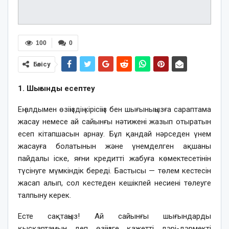
100
0
Бөлісу
1. Шығынды есептеу
Ең алдымен өзіңіздің кірісіңіз бен шығыныңызға сараптама
жасау немесе ай сайынғы нәтижені жазып отыратын
есеп кітапшасын арнау. Бұл қандай нәрседен үнем
жасауға болатынын және үнемделген ақшаны
пайдалы іске, яғни кредитті жабуға көмектесетінін
түсінуге мүмкіндік береді. Бастысы — төлем кестесін
жасап алып, сол кестеден кешікпей несиені төлеуге
талпыну керек.
Есте сақтаңыз! Ай сайынғы шығындарды
қысқартамын деп өзіңізге қажетті дәрі-дәрмекті