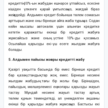
кредиттің 10%-ын жабудан ешнәрсе ұтпайсыз, есесіне
кішіден үлкенге қарай ұмтылсаңыз, жағдай біраз
жеңілдейді. Алдымен кредит бойынша төлем сомасын
арттырып және оны бірнеше айға жаба тұрыңыз. Содан
кейін мысалы автокөлік үшін алынған кредитке
кететін қаражатты екінші бір кредитті жабуға
жұмсайсыз және оның үстіне 10%-ды қосамыз.
Осылайша қарызды екі-үш есеге жылдам жабуға
болады.
5. Алдымен пайызы жоғары кредитті жабу
Қазіргі уақытта басында бір емес бірнеше кредиті
бар қазақстандықтар жоқ емес. Бірнеше несиені
жылдам жабудың тағы бір жолы бар. Біріншіден,
пайыздық мөлшерлемесі ең жоғары қарызды жауып
тастау. Мұндай несиені жауып тастау артық
төлем құнын төмендетеді, ал үнемделген ақшаны
екінші бір қарызды жабуға жұмсаңыз. Бастысы екі