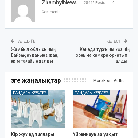
ZhambylNews
25442 Posts
0
Comments
АЛДЫҢҒЫ
КЕЛЕСІ
Жамбыл облысының
Канада тұрғыны көзінің
Байзақ ауданына жаңа
орнына камера орнатып
әкім тағайындалды
алды
Өзге жаңалықтар
More From Author
ПАЙДАЛЫ КЕҢЕСТЕР
ПАЙДАЛЫ КЕҢЕСТЕР
Кір жуу құпиялары
Үй жинауға аз уақыт