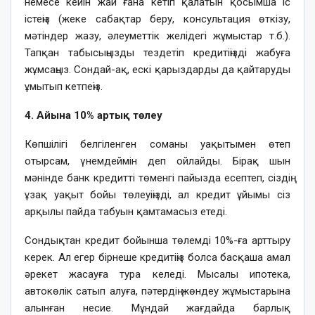
немесе кейін жай ғана кетіп қалатын қосымша іс
істеңіз (жеке сабақтар беру, консультация өткізу,
мәтіндер жазу, әлеуметтік желідегі жұмыстар т.б.).
Тапқан табысыңызды тездетіп кредитіңізді жабуға
жұмсаңыз. Сондай-ақ, ескі қарыздарды да қайтаруды
ұмытып кетпеңіз.
4. Айына 10% артық төлеу
Көпшілігі белгіленген соманы уақытымен өтеп
отырсам, үнемдеймін деп ойлайды. Бірақ шын
мәнінде банк кредитті төменгі пайызда есептеп, сіздің
ұзақ уақыт бойы төлеуіңізді, ал кредит ұйымы сіз
арқылы пайда табуын қамтамасыз етеді.
Сондықтан кредит бойынша төлемді 10%-ға арттыру
керек. Ал егер бірнеше кредитіңіз болса басқаша амал
әрекет жасауға тура келеді. Мысалы ипотека,
автокөлік сатып алуға, пәтердің жөндеу жұмыстарына
алынған несие. Мұндай жағдайда барлық