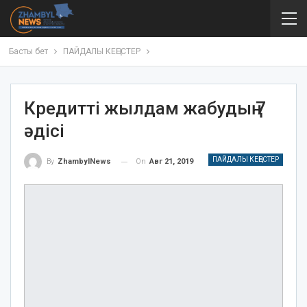
Басты бет
ПАЙДАЛЫ КЕҢЕСТЕР
Кредитті жылдам жабудың 7
әдісі
ПАЙДАЛЫ КЕҢЕСТЕР
On
Авг 21, 2019
By
ZhambylNews