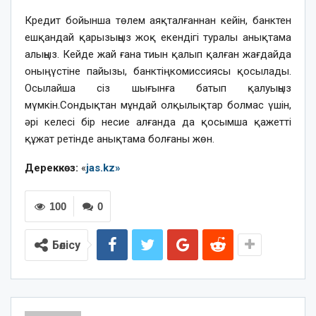
Кредит бойынша төлем аяқталғаннан кейін, банктен
ешқандай қарызыңыз жоқ екендігі туралы анықтама
алыңыз. Кейде жай ғана тиын қалып қалған жағдайда
оның үстіне пайызы, банктің комиссиясы қосылады.
Осылайша сіз шығынға батып қалуыңыз
мүмкін.Сондықтан мұндай олқылықтар болмас үшін,
әрі келесі бір несие алғанда да қосымша қажетті
құжат ретінде анықтама болғаны жөн.
Дереккөз:
«
jas.kz»
100
0
Бөлісу