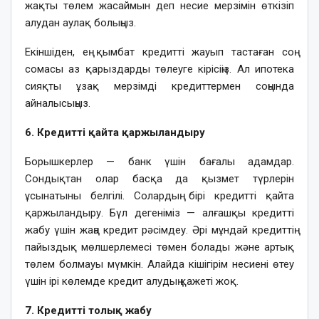
жақты төлем жасаймын деп несие мерзімін өткізіп
алудан аулақ болыңыз.
Екіншіден, ең қымбат кредитті жауып тастаған соң
сомасы аз қарыздарды төлеуге кірісіңіз. Ал ипотека
сияқты ұзақ мерзімді кредиттермен соңында
айналысыңыз.
6. Кредитті қайта қаржыландыру
Борышкерлер — банк үшін бағалы адамдар.
Сондықтан олар басқа да қызмет түрлерін
ұсынатыны белгілі. Солардың бірі кредитті қайта
қаржыландыру. Бүл дегеніміз — алғашқы кредитті
жабу үшін жаңа кредит рәсімдеу. Әрі мұндай кредиттің
пайыздық мөлшерлемесі төмен болады және артық
төлем болмауы мүмкін. Алайда кішігірім несиені өтеу
үшін ірі көлемде кредит алудың қажеті жоқ.
7. Кредитті толық жабу