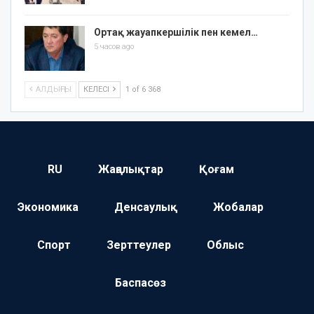
Ортақ жауапкершілік пен кемел…
5 часов ago
АЛДЫҢҒЫ
КЕЛЕСІ
1 of 6 368
RU
Жаңалықтар
Қоғам
Экономика
Денсаулық
Жобалар
Спорт
Зерттеулер
Облыс
Баспасөз