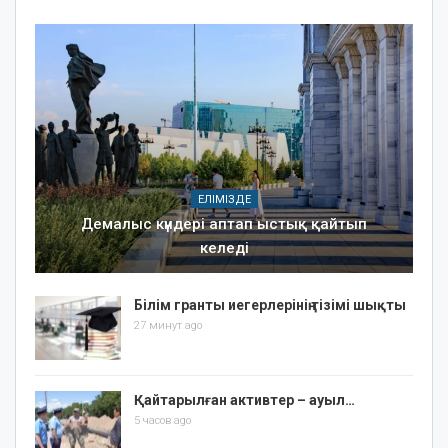
ЕЛІМІЗДЕ
Демалыс күндері аптап ыстық қайтып
келеді
Білім гранты иегерлерінің тізімі шықты
27 минут ago
Қайтарылған активтер – ауыл…
5 часов ago