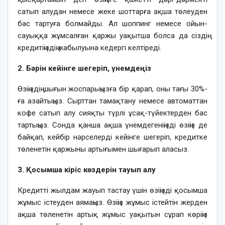
сатып алудан немесе жеке шоттарға ақша төлеуден
бас тартуға болмайды. Ал шоппинг немесе ойын-
сауыққа жұмсалған қаржы уақытша болса да сіздің
кредитіңіздің жабылуына кедергі келтіреді.
2. Бәрін кейінге шегеріп, үнемдеңіз
Өзіңіздің шығын жоспарыңызға бір қарап, оны тағы 30%-
ға азайтыңыз. Сырттан тамақтану немесе автоматтан
кофе сатып алу сияқты түрлі ұсақ-түйектерден бас
тартыңыз. Сонда қанша ақша үнемдегеніңізді өзіңіз де
байқап, кейбір нәрселерді кейінге шегеріп, кредитке
төленетін қаржыны артығымен шығарып аласыз.
3. Қосымша кіріс көздерін тауып алу
Кредитті жылдам жауып тастау үшін өзіңізді қосымша
жұмыс істеуден аямаңыз. Өзіңіз жұмыс істейтін жерден
ақша төленетін артық жұмыс уақытын сұрап көріңіз