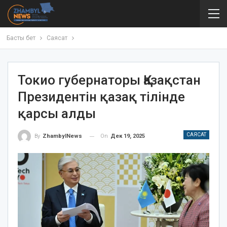
Басты бет
Саясат
Токио губернаторы Қазақстан
Президентін қазақ тілінде
қарсы алды
САЯСАТ
On
Дек 19, 2025
By
ZhambylNews