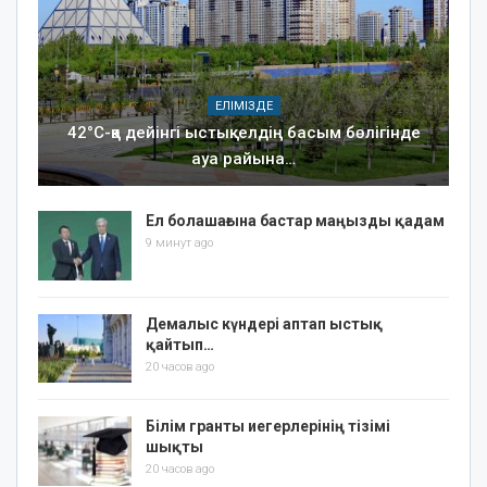
ЕЛІМІЗДЕ
42°C-қа дейінгі ыстық: елдің басым бөлігінде
ауа райына…
Ел болашағына бастар маңызды қадам
9 минут ago
Демалыс күндері аптап ыстық
қайтып…
20 часов ago
Білім гранты иегерлерінің тізімі
шықты
20 часов ago