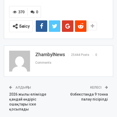
370
0
Бөлісу
ZhambylNews
25444 Posts
0
Comments
АЛДЫҢҒЫ
КЕЛЕСІ
2026 жылы елімізде
Өзбекстанда 9 тонна
қандай өндіріс
палау пісірілді
ошақтары іске
қосылады