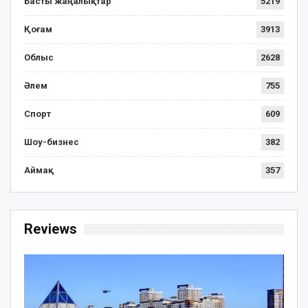
Басты жаңалықтар
5219
Қоғам
3913
Облыс
2628
Әлем
755
Спорт
609
Шоу-бизнес
382
Аймақ
357
Reviews