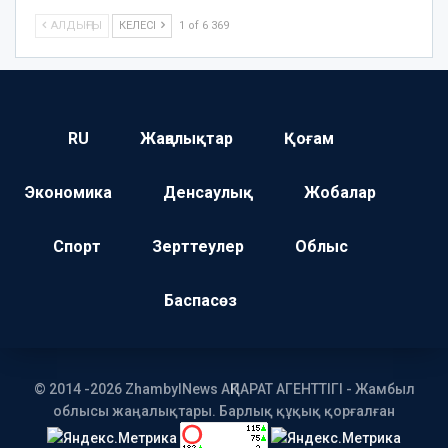
АЛДЫҢҒЫ
КЕЛЕСІ
1 of 6 369
RU
Жаңалықтар
Қоғам
Экономика
Денсаулық
Жобалар
Спорт
Зерттеулер
Облыс
Баспасөз
© 2014 -2026 ZhambylNews АҚПАРАТ АГЕНТТІГІ - Жамбыл
облысы жаңалықтары. Барлық құқық қорғалған