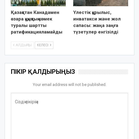
Қазақстан Канадамен
Үлестік құрылыс,
өзара құқықтық көмек
инватакси және жол
туралы шартты
сапасы: жаңа заңға
ратификацияламайды
түзетулер енгізілді
АЛДЫҢҒЫ
КЕЛЕСІ
ПІКІР ҚАЛДЫРЫҢЫЗ
Your email address will not be published.