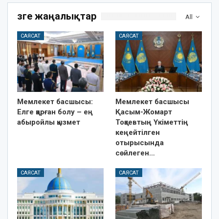
Өзге жаңалықтар
All
САЯСАТ
САЯСАТ
Мемлекет басшысы:
Мемлекет басшысы
Елге қорған болу – ең
Қасым-Жомарт
абыройлы қызмет
Тоқаевтың Үкіметтің
кеңейтілген
отырысында
сөйлеген…
САЯСАТ
САЯСАТ