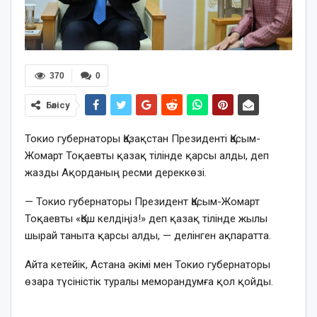
370
0
Бөлісу
Токио губернаторы Қазақстан Президенті Қасым-
Жомарт Тоқаевты қазақ тілінде қарсы алды, деп
жазды Ақорданың ресми дереккөзі.
— Токио губернаторы Президент Қасым-Жомарт
Тоқаевты «Қош келдіңіз!» деп қазақ тілінде жылы
шырай таныта қарсы алды, — делінген ақпаратта.
Айта кетейік, Астана әкімі мен Токио губернаторы
өзара түсіністік туралы меморандумға қол қойды.