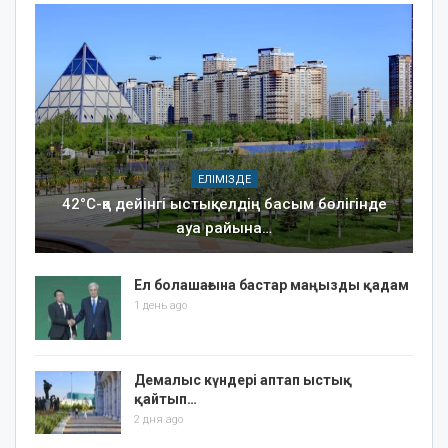
ЕЛІМІЗДЕ
42°C-қа дейінгі ыстық: елдің басым бөлігінде
ауа райына…
Ел болашағына бастар маңызды қадам
1 день ago
Демалыс күндері аптап ыстық
қайтып…
2 дня ago