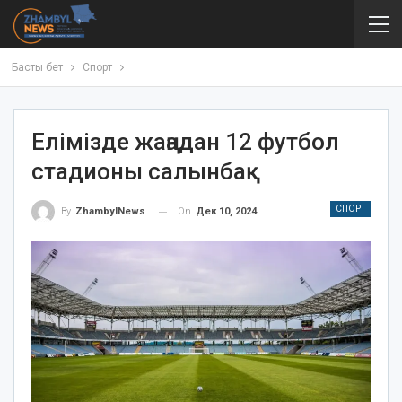
Басты бет
Спорт
Елімізде жаңадан 12 футбол
стадионы салынбақ
СПОРТ
On
Дек 10, 2024
By
ZhambylNews