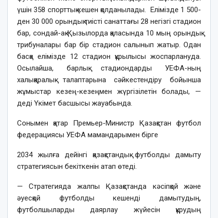
үшін 358 спорттық кешен қолданылады. Елімізде 1 500-
ден 30 000 орындық тиісті санаттағы 28 негізгі стадион
бар, сондай-ақ Қызылорда қаласында 10 мың орындық
трибуналары бар бір стадион салынып жатыр. Одан
басқа елімізде 12 стадион құрылысы жоспарлануда.
Осылайша, барлық стадиондарды УЕФА-ның
халықаралық талаптарына сәйкестендіру бойынша
жұмыстар кезең-кезеңмен жүргізілетін болады, —
деді Үкімет басшысы жауабында.
Сонымен қатар Премьер-Министр Қазақстан футбол
федерациясы УЕФА мамандарымен бірге
2034 жылға дейінгі қазақстандық футболды дамыту
стратегиясын бекіткенін атап өтеді.
— Стратегияда жалпы Қазақстанда кәсіпқой және
әуесқой футболды кешенді дамытудың,
футболшыларды даярлау жүйесін құрудың