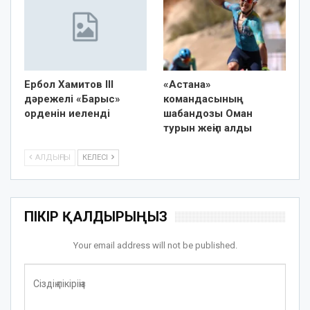
Ербол Хамитов III
«Астана»
дәрежелі «Барыс»
командасының
орденін иеленді
шабандозы Оман
турын жеңіп алды
АЛДЫҢҒЫ
КЕЛЕСІ
ПІКІР ҚАЛДЫРЫҢЫЗ
Your email address will not be published.