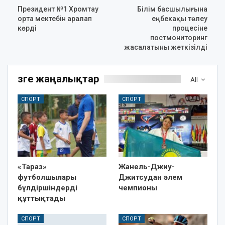
Президент №1 Хромтау
Білім басшылығына
орта мектебін аралап
еңбекақы төлеу
көрді
процесіне
постмониторинг
жасалатыны жеткізілді
Өзге жаңалықтар
All
СПОРТ
СПОРТ
«Тараз»
Жанель-Джиу-
футболшылары
Джитсудан әлем
бүлдіршіндерді
чемпионы
құттықтады
СПОРТ
СПОРТ