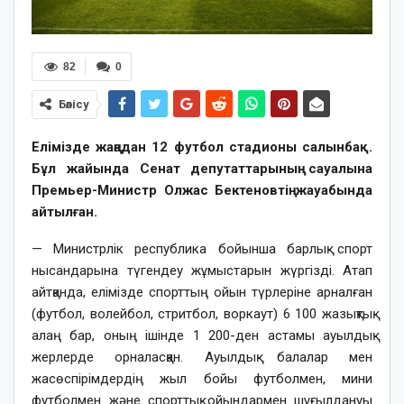
82
0
Бөлісу
Елімізде жаңадан 12 футбол стадионы салынбақ.
Бұл жайында Сенат депутаттарының сауалына
Премьер-Министр Олжас Бектеновтің жауабында
айтылған.
— Министрлік республика бойынша барлық спорт
нысандарына түгендеу жұмыстарын жүргізді. Атап
айтқанда, елімізде спорттың ойын түрлеріне арналған
(футбол, волейбол, стритбол, воркаут) 6 100 жазықтық
алаң бар, оның ішінде 1 200-ден астамы ауылдық
жерлерде орналасқан. Ауылдық балалар мен
жасөспірімдердің жыл бойы футболмен, мини
футболмен және спорттық ойындармен шұғылдануы