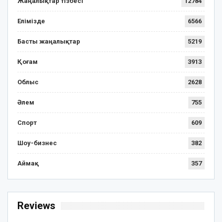
Жаңалықтар тізбесі
12784
Елімізде
6566
Басты жаңалықтар
5219
Қоғам
3913
Облыс
2628
Әлем
755
Спорт
609
Шоу-бизнес
382
Аймақ
357
Reviews