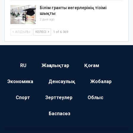
Білім гранты иегерлерінің тізімі
шықты
2 дня ago
АЛДЫҢҒЫ
КЕЛЕСІ
1 of 6 369
RU
Жаңалықтар
Қоғам
Экономика
Денсаулық
Жобалар
Спорт
Зерттеулер
Облыс
Баспасөз