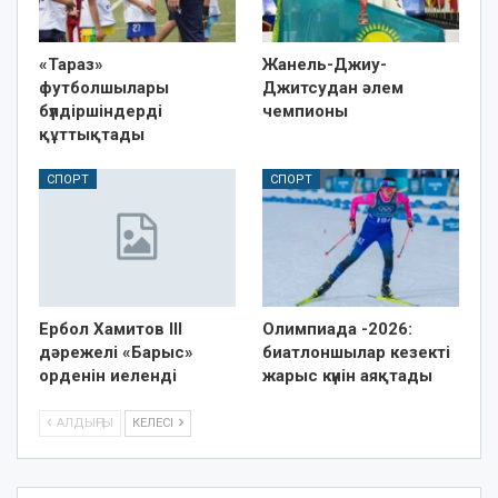
«Тараз»
Жанель-Джиу-
футболшылары
Джитсудан әлем
бүлдіршіндерді
чемпионы
құттықтады
СПОРТ
СПОРТ
Ербол Хамитов III
Олимпиада -2026:
дәрежелі «Барыс»
биатлоншылар кезекті
орденін иеленді
жарыс күнін аяқтады
АЛДЫҢҒЫ
КЕЛЕСІ