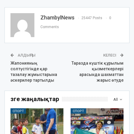
ZhambylNews
25447 Posts
0
Comments
АЛДЫҢҒЫ
КЕЛЕСІ
Жапонияның
Таразда күштік құрылым
солтүстігінде қар
қызметкерлері
тазалау жұмыстарына
арасында шахматтан
әскерилер тартылды
жарыс өтуде
Өзге жаңалықтар
All
СПОРТ
СПОРТ