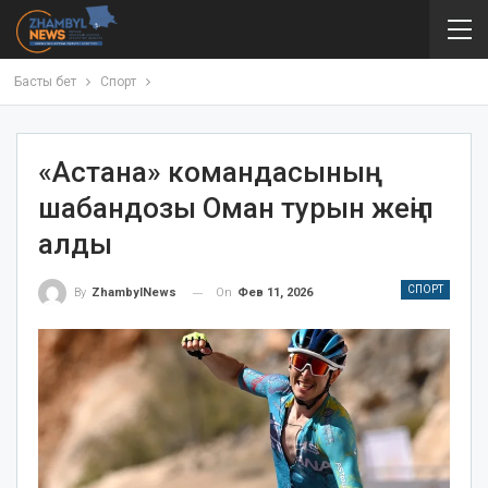
Басты бет
Спорт
«Астана» командасының
шабандозы Оман турын жеңіп
алды
СПОРТ
On
Фев 11, 2026
By
ZhambylNews