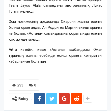
Team Jayco Alula сапындағы австралиялық Лукас
Плапп иеленді.
Осы нәтижесінің арқасында Скарони жалпы есепте
бірінші орын алды. Ал Родригес Мартин екінші орынға
ие болып, «Астана» командасына қорытынды есепте
қос жүлде әкелді.
Айта кетейік, кеше «Астана» шабандозы Оман
турының жалпы есебінде екінші орынға көтерілгені
хабарланған болатын.
293
0
Бөлісу