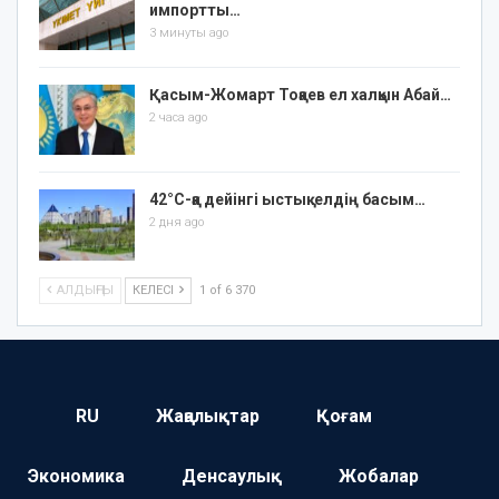
импортты…
3 минуты ago
Қасым-Жомарт Тоқаев ел халқын Абай…
2 часа ago
42°C-қа дейінгі ыстық: елдің басым…
2 дня ago
АЛДЫҢҒЫ
КЕЛЕСІ
1 of 6 370
RU
Жаңалықтар
Қоғам
Экономика
Денсаулық
Жобалар