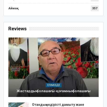
Аймақ
357
Reviews
ЕЛІМІЗДЕ
Жастардың болашағы-қоғамның болашағы
Отандық өндірісті дамыту және