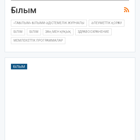
Ғылым
«ТАҒЫЛЫМ» ҒЫЛЫМИ-ӘДІСТЕМЕЛІК ЖУРНАЛЫ
ӘЛЕУМЕТТІК ҚОРҒАУ
БІЛІМ
БІЛІМ
ЗАҢ МЕН ҚҰҚЫҚ
ЗДРАВООХРАНЕНИЕ
МЕМЛЕКЕТТІК ПРОГРАММАЛАР
ҒЫЛЫМ