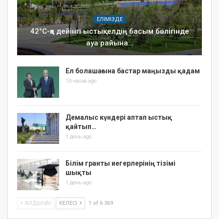
ЕЛІМІЗДЕ
42°C-қа дейінгі ыстық: елдің басым бөлігінде
ауа райына…
Ел болашағына бастар маңызды қадам
10 часов ago
Демалыс күндері аптап ыстық
қайтып…
1 день ago
Білім гранты иегерлерінің тізімі
шықты
1 день ago
АЛДЫҢҒЫ
КЕЛЕСІ
1 of 6 369