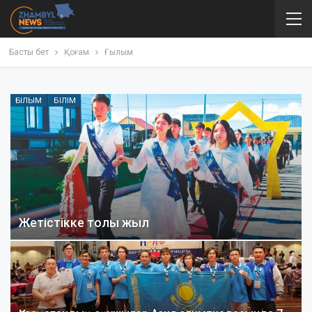
Басты бет
Қоғам
Ғылым
ҒЫЛЫМ
БІЛІМ
Жетістікке толы жыл