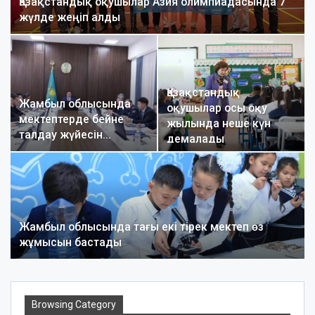
Қазақстандық оқушылар Азия олимпиадасында 7
жүлде жеңіп алды
Қазақстандық
Жамбыл облысында
оқушылар осы оқу
мектептерде бейне
жылында неше күн
талдау жүйесін…
демалады
Жамбыл облысында тағы екі тірек мектеп өз
жұмысын бастады
Browsing Category