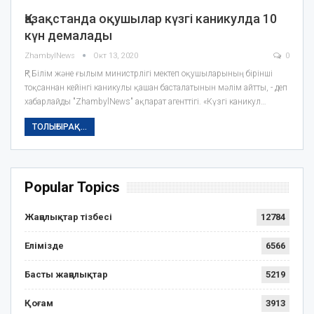
Қазақстанда оқушылар күзгі каникулда 10
күн демалады
ZhambylNews
Окт 13, 2020
0
ҚР Білім және ғылым министрлігі мектеп оқушыларының бірінші
тоқсаннан кейінгі каникулы қашан басталатынын мәлім айтты, - деп
хабарлайды "ZhambylNews" ақпарат агенттігі. «Күзгі каникул…
ТОЛЫҒЫРАҚ...
Popular Topics
Жаңалықтар тізбесі
12784
Елімізде
6566
Басты жаңалықтар
5219
Қоғам
3913