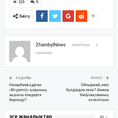
115
0
Бөлісу
ZhambylNews
25444 Posts
0
Comments
АЛДЫҢҒЫ
КЕЛЕСІ
Назарбаев құрған
Ойпырмай, нені
«Birgemiz» қорының
бүлдірдім екен? Әмина
ақшасы кімдерге
Өмірзақованың
беріледі?
естелігінен
Өзге жаңалықтар
All