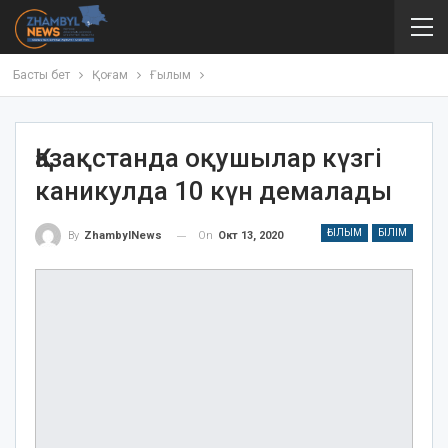
Басты бет
Қоғам
Ғылым
Қазақстанда оқушылар күзгі
каникулда 10 күн демалады
ҒЫЛЫМ
БІЛІМ
On
Окт 13, 2020
By
ZhambylNews