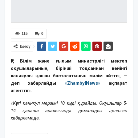
115
0
Бөлісу
ҚР Білім және ғылым министрлігі мектеп
оқушыларының бірінші тоқсаннан кейінгі
каникулы қашан басталатынын мәлім айтты, —
деп хабарлайды
«ZhambylNews»
ақпарат
агенттігі.
«Күзгі каникул мерзімі 10 күнді құрайды. Оқушылар 5-
14 қараша аралығында демалады» делінген
хабарламада.