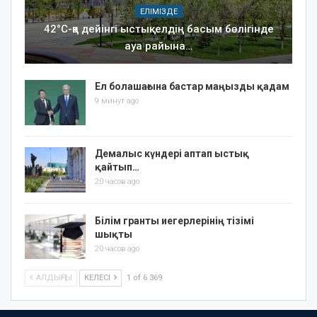
ЕЛІМІЗДЕ
42°C-қа дейінгі ыстық: елдің басым бөлігінде
ауа райына…
Ел болашағына бастар маңызды қадам
9 минут ago
Демалыс күндері аптап ыстық
қайтып…
20 часов ago
Білім гранты иегерлерінің тізімі
шықты
20 часов ago
АЛДЫҢҒЫ
КЕЛЕСІ
1 of 6 369