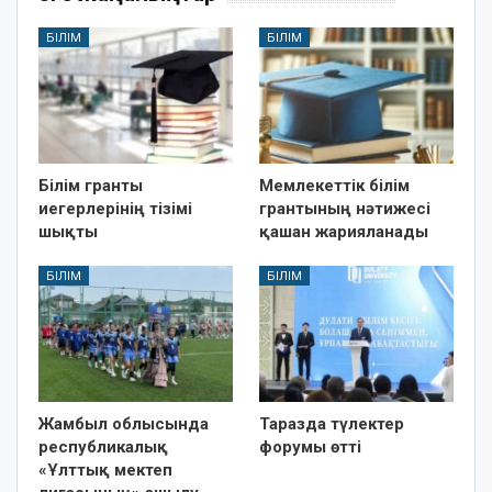
БІЛІМ
БІЛІМ
Білім гранты
Мемлекеттік білім
иегерлерінің тізімі
грантының нәтижесі
шықты
қашан жарияланады
БІЛІМ
БІЛІМ
Жамбыл облысында
Таразда түлектер
республикалық
форумы өтті
«Ұлттық мектеп