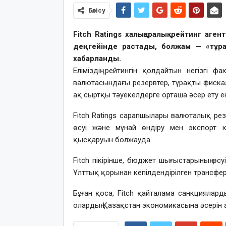
Бөлісу
Fitch Ratings халықаралық рейтинг аген
деңгейінде растады, болжам — «тұрақ
хабарланды.
Еліміздің рейтингін қолдайтын негізгі 
валютасындағы резервтер, тұрақты фискал
ақ сыртқы тәуекелдерге орташа әсер ету ен
Fitch Ratings сарапшылары валюталық рез
өсуі және мұнай өндіру мен экспорт 
қысқаруын болжауда.
Fitch пікірінше, бюджет шығыстарының өс
Ұлттық қорынан кепілдендірілген трансфер
Бұған қоса, Fitch қайталама санкциялард
олардың Қазақстан экономикасына әсерін а