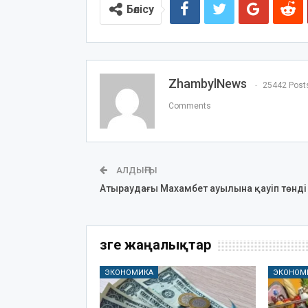
Бөлісу
ZhambylNews
25442 Post
Comments
АЛДЫҢҒЫ
Атыраудағы Махамбет ауылына қауіп төнді
Өзге жаңалықтар
ЭКОНОМИКА
ЭКОНОМ