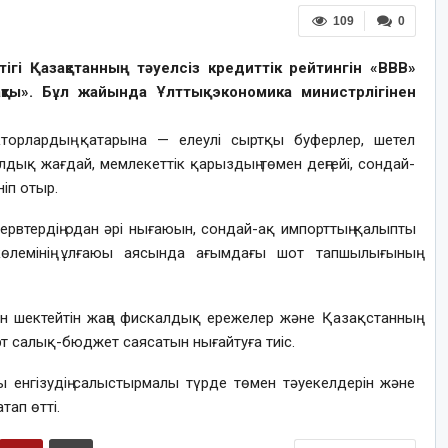
109
0
ттігі Қазақстанның тәуелсіз кредиттік рейтингін «BBB»
ты». Бұл жайында Ұлттық экономика министрлігінен
факторлардың қатарына — елеулі сыртқы буферлер, шетел
дық жағдай, мемлекеттік қарыздың төмен деңгейі, сондай-
іп отыр.
ервтердің одан әрі нығаюын, сондай-ақ импорттың қалыпты
көлемінің ұлғаюы аясында ағымдағы шот тапшылығының
уін шектейтін жаңа фискалдық ережелер және Қазақстанның
т салық-бюджет саясатын нығайтуға тиіс.
ы енгізудің салыстырмалы түрде төмен тәуекелдерін және
тап өтті.