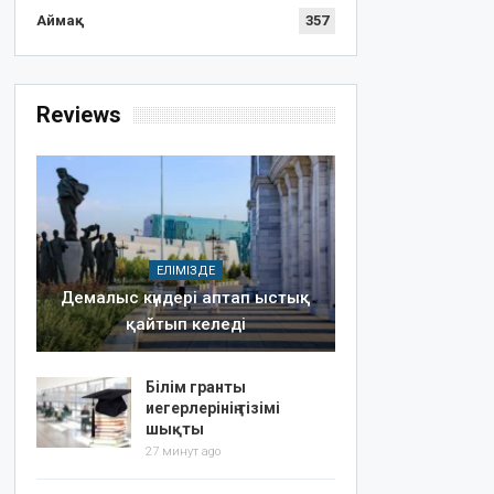
Аймақ
357
Reviews
ЕЛІМІЗДЕ
Демалыс күндері аптап ыстық
қайтып келеді
Білім гранты
иегерлерінің тізімі
шықты
27 минут ago