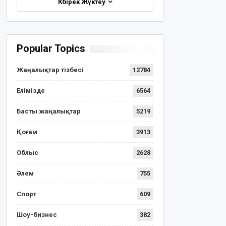
Көбірек Жүктеу
Popular Topics
Жаңалықтар тізбесі
12784
Елімізде
6564
Басты жаңалықтар
5219
Қоғам
3913
Облыс
2628
Әлем
755
Спорт
609
Шоу-бизнес
382