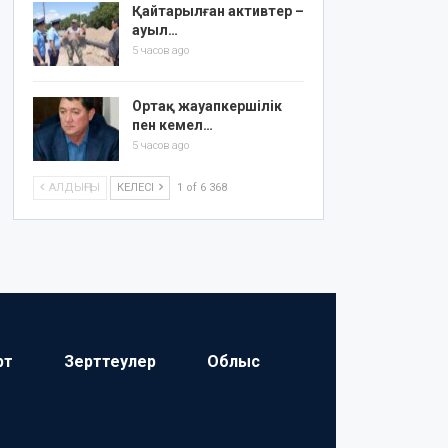
Қайтарылған активтер –
ауыл…
5 часов ago
Ортақ жауапкершілік
пен кемел…
5 часов ago
АЛДЫҢҒЫ
КЕЛЕСІ
1 of 6 368
рт
Зерттеулер
Облыс