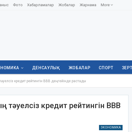
аныс
Фото
Хабарламалар
Жобалар
Жарнама
More
ОНОМИКА
ДЕНСАУЛЫҚ
ЖОБАЛАР
СПОРТ
ЗЕР
 тәуелсіз кредит рейтингін ВВВ деңгейінде растады
ның тәуелсіз кредит рейтингін ВВВ
ЭКОНОМИКА