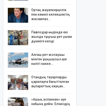
Ортақ жауапкершілік
пен кемел келекшектің
жасампаз…
Павлодар өңірінде екі
жылда тұңғыш рет үшем
дүниеге келді
Алғаш рет жолаушы
мінген ұшқышсыз әуе
көлігі көкке…
Отандық тауарларды
қаралауға бағытталған
ақпараттық науқан…
«Ашық аспаннан» әуе
хабына дейін: Еліміздің