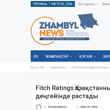
ПЯТНИЦА, 7 АВГУСТА, 2026
Біз туралы
Байл
RU
ЖАҢАЛЫҚТАР
ҚОҒАМ
ЭК
Басты бет
Экономика
Fitch Ratings Қазақстанның
Fitch Ratings Қазақстан
деңгейінде растады
On
Май 20, 2024
By
ZhambylNews