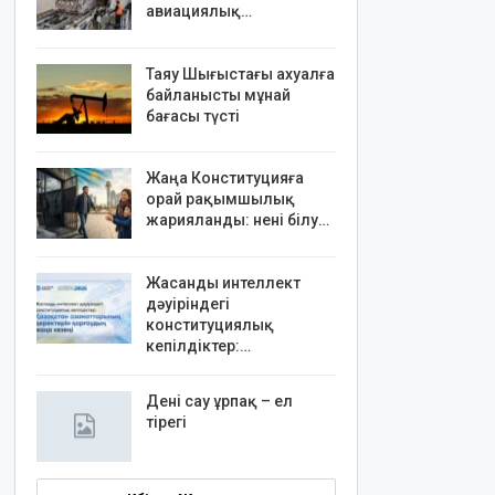
авиациялық…
Таяу Шығыстағы ахуалға
байланысты мұнай
бағасы түсті
Жаңа Конституцияға
орай рақымшылық
жарияланды: нені білу…
Жасанды интеллект
дәуіріндегі
конституциялық
кепілдіктер:…
Дені сау ұрпақ – ел
тірегі