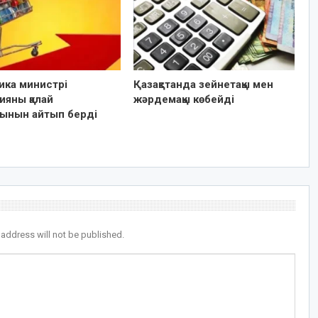
ика министрі
Қазақстанда зейнетақы мен
ияны қалай
жәрдемақы көбейді
тынын айтып берді
 address will not be published.