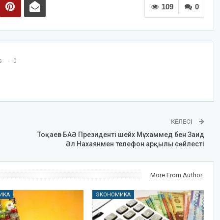
109
0
s
0
КЕЛЕСІ
Тоқаев БАӘ Президенті шейх Мұхаммед бен Заид
Әл Нахаянмен телефон арқылы сөйлесті
More From Author
ИКА
ЭКОНОМИКА