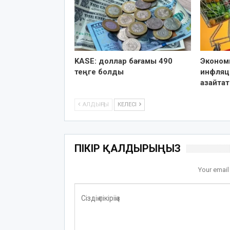
KASE: доллар бағамы 490
Эконом
теңге болды
инфляц
азайта
АЛДЫҢҒЫ
КЕЛЕСІ
ПІКІР ҚАЛДЫРЫҢЫЗ
Your email