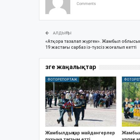
Comments
АЛДЫҢҒЫ
«Атқора тазалап жүрген». Жамбыл облысы
19 жастағы сарбаз із-түзсіз жоғалып кетті
Өзге жаңалықтар
ФОТОРЕПОРТАЖ
ФОТОРЕ
Жамбылдықтар майдангерлер
Жамбыл
рухына тағзым етті
ұрпақ» 