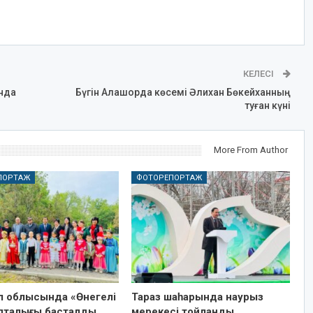
КЕЛЕСІ
нда
Бүгін Алашорда көсемі Әлихан Бөкейханның
туған күні
More From Author
ПОРТАЖ
ФОТОРЕПОРТАЖ
 облысында «Өнегелі
Тараз шаһарында наурыз
апталығы басталды
мерекесі тойланды