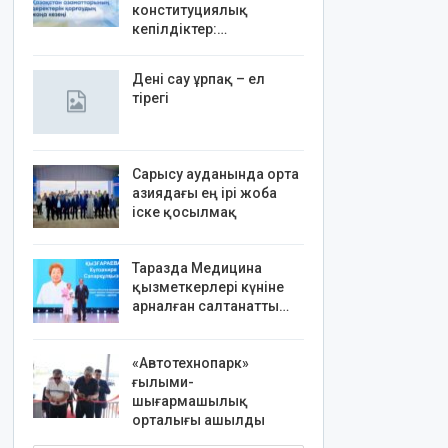
конституциялық
кепілдіктер:…
Дені сау ұрпақ – ел
тірегі
Сарысу ауданында орта
азиядағы ең ірі жоба
іске қосылмақ
Таразда Медицина
қызметкерлері күніне
арналған салтанатты…
«Автотехнопарк»
ғылыми-
шығармашылық
орталығы ашылды