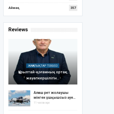
Аймақ
357
Reviews
ЖАҢАЛЫҚТАР ТІЗБЕСІ
Құрылтай-қоғамның ортақ
жауапкершілігін…
Алғаш рет жолаушы
мінген ұшқышсыз әуе…
11 часов ago