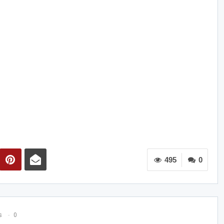
495
0
s
0