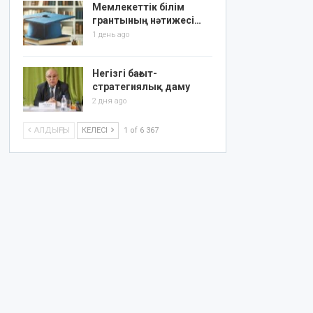
Мемлекеттік білім
грантының нәтижесі…
1 день ago
Негізгі бағыт-
стратегиялық даму
2 дня ago
АЛДЫҢҒЫ
КЕЛЕСІ
1 of 6 367