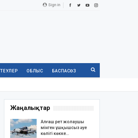
Sign in
ТТЕУЛЕР
ОБЛЫС
БАСПАСӨЗ
Жаңалықтар
Алғаш рет жолаушы
мінген ұшқышсыз әуе
көлігі көкке…