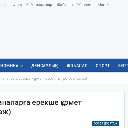
аныс
Фото
Хабарламалар
Жобалар
Жарнама
More
ОНОМИКА
ДЕНСАУЛЫҚ
ЖОБАЛАР
СПОРТ
ЗЕР
 аналарға ерекше құрмет көрсетілді (фоторепортаж)
аналарға ерекше құрмет
аж)
ФОТОРЕПОРТАЖ