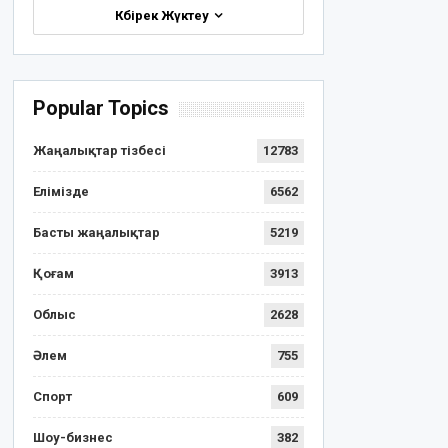
Көбірек Жүктеу
Popular Topics
Жаңалықтар тізбесі
12783
Елімізде
6562
Басты жаңалықтар
5219
Қоғам
3913
Облыс
2628
Әлем
755
Спорт
609
Шоу-бизнес
382