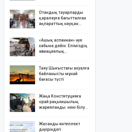
Отандық тауарларды
қаралауға бағытталған
ақпараттық науқан…
«Ашық аспаннан» әуе
хабына дейін: Еліміздің
авиациялық…
Таяу Шығыстағы ахуалға
байланысты мұнай
бағасы түсті
Жаңа Конституцияға
орай рақымшылық
жарияланды: нені білу…
Жасанды интеллект
дәуіріндегі