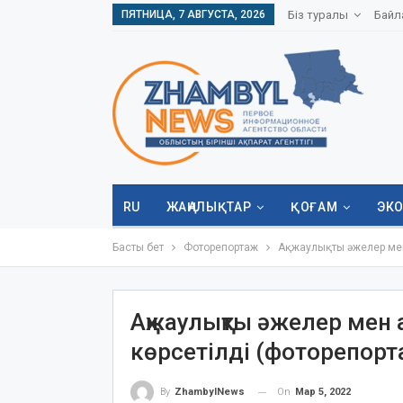
ПЯТНИЦА, 7 АВГУСТА, 2026
Біз туралы
Байл
RU
ЖАҢАЛЫҚТАР
ҚОҒАМ
ЭК
Басты бет
Фоторепортаж
Ақжаулықты әжелер мен
Ақжаулықты әжелер мен 
көрсетілді (фоторепорт
On
Мар 5, 2022
By
ZhambylNews