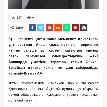
137
0
Бөлісу
Бүгін көрнекті қоғам және мемлекет қайраткері,
ұлт азаттық Алаш қозғалысының теориялық
негізін салушы әрі көсемі, қазақтың тұңғыш
саяси партиясын ұйымдастырушы және
Алашорда үкіметінің төрағасы, ғалым Әлихан
Бөкейхан дүниеге келген күн, деп хабарлайды
«ZhambylNews» АА.
Әлихан Нұрмұхамедұлы Бөкейхан 1866 жылы қазіргі
Қарағанды облысы, Ақтоғай ауданында (бұрынғы
Семей облысындағы Қарқаралы уезінің Тоқырауын
болысы) туған.