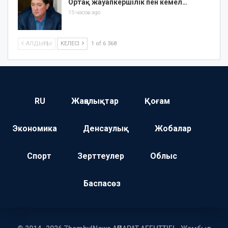
Ортақ жауапкершілік пен кемел…
15 часов ago
АЛДЫҢҒЫ
КЕЛЕСІ
1 of 6 368
RU
Жаңалықтар
Қоғам
Экономика
Денсаулық
Жобалар
Спорт
Зерттеулер
Облыс
Баспасөз