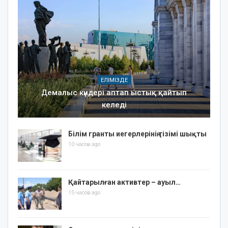
ЕЛІМІЗДЕ
Демалыс күндері аптап ыстық қайтып
келеді
Білім гранты иегерлерінің тізімі шықты
10 часов ago
Қайтарылған активтер – ауыл…
15 часов ago