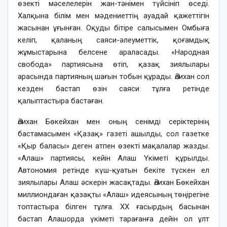
өзекті мәселелерін жан-тәнімен түйсініп өседі.
Халқына білім мен мәдениеттің ауадай қажеттігін
жасынан ұғынған. Оқуды бітіре салысымен Омбыға
келіп, қаланың саяси-әлеуметтік, қоғамдық
жұмыстарына белсене араласады. «Народная
свобода» партиясына өтіп, қазақ зиялылары
арасында партияның шағын тобын құрады. Әлихан сол
кезден бастап өзін саяси тұлға ретінде
қалыптастыра бастаған.
Әлихан Бөкейхан мен оның сенімді серіктерінің
бастамасымен «Қазақ» газеті ашылды, сол газетке
«Қыр баласы» деген атпен өзекті мақалалар жазды.
«Алаш» партиясы, кейін Алаш Үкіметі құрылды.
Автономия ретінде күш-қуатын бекіте түскен ел
зиялылары Алаш әскерін жасақтады. Әлихан Бөкейхан
миллиондаған қазақты «Алаш» идеясының төңірегіне
топтастыра білген тұлға. ХХ ғасырдың басынан
бастап Алашорда үкіметі тарағанға дейін ол ұлт