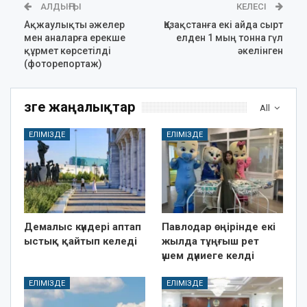
АЛДЫҢҒЫ
КЕЛЕСІ
Ақжаулықты әжелер
Қазақстанға екі айда сырт
мен аналарға ерекше
елден 1 мың тонна гүл
құрмет көрсетілді
әкелінген
(фоторепортаж)
Өзге жаңалықтар
All
ЕЛІМІЗДЕ
ЕЛІМІЗДЕ
Демалыс күндері аптап
Павлодар өңірінде екі
ыстық қайтып келеді
жылда тұңғыш рет
үшем дүниеге келді
ЕЛІМІЗДЕ
ЕЛІМІЗДЕ