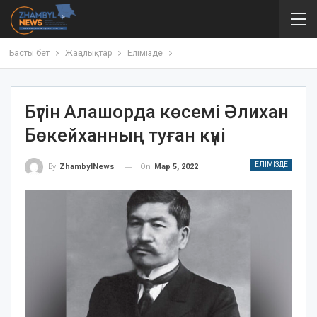
Басты бет
Жаңалықтар
Елімізде
Бүгін Алашорда көсемі Әлихан
Бөкейханның туған күні
ЕЛІМІЗДЕ
On
Мар 5, 2022
By
ZhambylNews