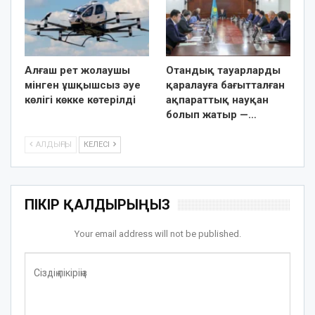
Алғаш рет жолаушы
Отандық тауарларды
мінген ұшқышсыз әуе
қаралауға бағытталған
көлігі көкке көтерілді
ақпараттық науқан
болып жатыр —…
АЛДЫҢҒЫ
КЕЛЕСІ
ПІКІР ҚАЛДЫРЫҢЫЗ
Your email address will not be published.