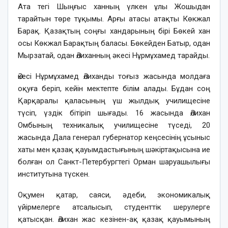
Ата тегі Шыңғыс ханның үлкен ұлы Жошыдан
тарайтын төре тұқымы. Арғы атасы атақты Көкжал
Барақ. Қазақтың соңғы хандарының бірі Бөкей хан
осы Көкжал Барақтың баласы. Бөкейден Батыр, одан
Мырзатай, одан Әлиханның әкесі Нұрмұхамед тарайды.
Әкесі Нұрмұхамед Әлиханды тоғыз жасында молдаға
оқуға беріп, кейін мектепте білім алады. Бұдан соң
Қарқаралы қаласының үш жылдық училищесіне
түсіп, үздік бітіріп шығады. 16 жасында Әлихан
Омбының техникалық училищесіне түседі, 20
жасында Дала генерал губернатор кеңсесінің ұсыныс
хаты мен қазақ қауымдастығының шәкіртақысына ие
болған ол Санкт-Петербургтегі Орман шаруашылығы
институтына түскен.
Оқумен қатар, саяси, әдеби, экономикалық
үйірмелерге атсалысып, студенттік шерулерге
қатысқан. Әлихан жас кезінен-ақ қазақ қауымының