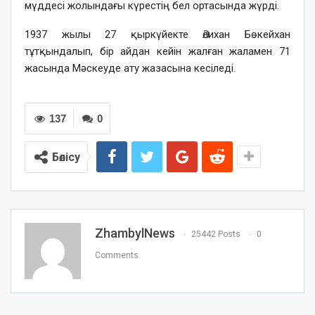
мүддесі жолындағы күрестің бел ортасында жүрді.
1937 жылы 27 қыркүйекте Әлихан Бөкейхан
тұтқындалып, бір айдан кейін жалған жаламен 71
жасында Мәскеуде ату жазасына кесіледі.
137
0
Бөлісу
ZhambylNews
25442 Posts
0
Comments