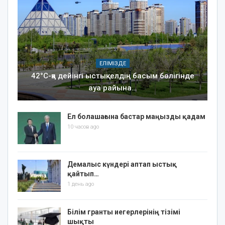
ЕЛІМІЗДЕ
42°C-қа дейінгі ыстық: елдің басым бөлігінде
ауа райына…
Ел болашағына бастар маңызды қадам
10 часов ago
Демалыс күндері аптап ыстық
қайтып…
1 день ago
Білім гранты иегерлерінің тізімі
шықты