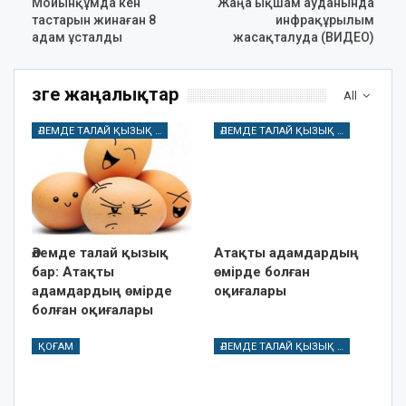
Мойынқұмда кен
Жаңа ықшам ауданында
тастарын жинаған 8
инфрақұрылым
адам ұсталды
жасақталуда (ВИДЕО)
Өзге жаңалықтар
All
ӘЛЕМДЕ ТАЛАЙ ҚЫЗЫҚ БАР
ӘЛЕМДЕ ТАЛАЙ ҚЫЗЫҚ БАР
Әлемде талай қызық
Атақты адамдардың
бар: Атақты
өмірде болған
адамдардың өмірде
оқиғалары
болған оқиғалары
ҚОҒАМ
ӘЛЕМДЕ ТАЛАЙ ҚЫЗЫҚ БАР