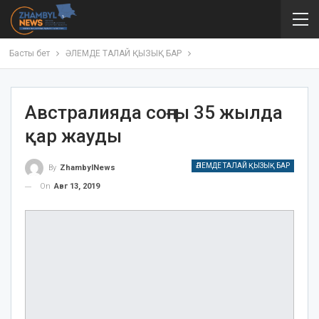
Басты бет
ӘЛЕМДЕ ТАЛАЙ ҚЫЗЫҚ БАР
Австралияда соңғы 35 жылда
қар жауды
ӘЛЕМДЕ ТАЛАЙ ҚЫЗЫҚ БАР
By
ZhambylNews
On
Авг 13, 2019