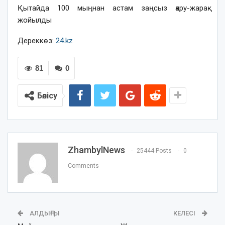
Қытайда 100 мыңнан астам заңсыз қару-жарақ
жойылды
Дереккөз:
24.kz
81
0
Бөлісу
ZhambylNews
25444 Posts
0
Comments
АЛДЫҢҒЫ
КЕЛЕСІ