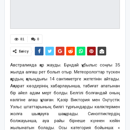
81
0
Бөлісу
Австралияда қар жауды. Бұндай құбылыс соңғы 35
жылда алғаш рет болып отыр. Метеорологтар түскен
қардың қалыңдығы 14 сантиметрге жететінін айтады.
Ақпарат көздерінің хабарлауынша, табиғат апатынан
бір әйел адам мерт болды. Белгілі болғандай оның
көлігіне ағаш құлаған. Қазір Виктория мен Оңтүстік
Уэльс штаттарының билігі тұрғындарды көліктерімен
жолға шықпауға шақырады. Синоптиктердің
болжауынша, ауа райы бірнеше күннен кейін
жылынатын болады. Осы категория бойынша: «