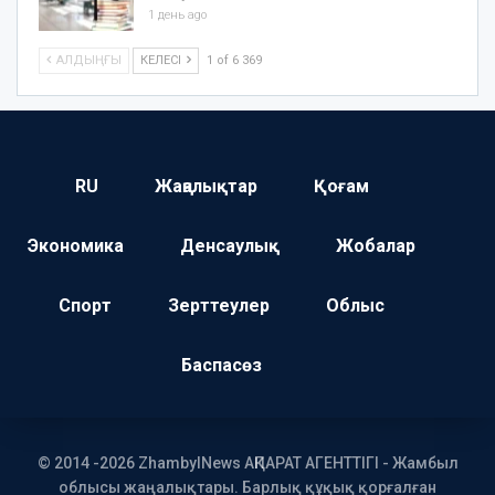
1 день ago
АЛДЫҢҒЫ
КЕЛЕСІ
1 of 6 369
RU
Жаңалықтар
Қоғам
Экономика
Денсаулық
Жобалар
Спорт
Зерттеулер
Облыс
Баспасөз
© 2014 -2026 ZhambylNews АҚПАРАТ АГЕНТТІГІ - Жамбыл
облысы жаңалықтары. Барлық құқық қорғалған