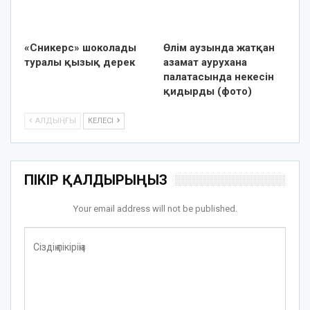
«Сникерс» шоколады
Өлім аузында жатқан
туралы қызық дерек
азамат аурухана
палатасында некесін
қидырды (фото)
АЛДЫҢҒЫ
КЕЛЕСІ
ПІКІР ҚАЛДЫРЫҢЫЗ
Your email address will not be published.