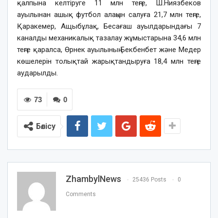
қалпына келтіруге 11 млн теңге, Ш.Ниязбеков
ауылынан ашық футбол алаңын салуға 21,7 млн теңге,
Қаракемер, Ащыбұлақ, Бесағаш ауылдарындағы 7
каналды механикалық тазалау жұмыстарына 34,6 млн
теңге қаралса, Өрнек ауылының Бекбенбет және Медер
көшелерін толықтай жарықтандыруға 18,4 млн теңге
аударылды.
73
0
Бөлісу
ZhambylNews
25436 Posts
0
Comments