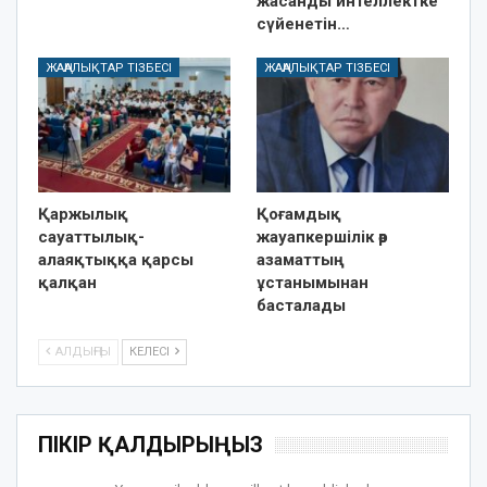
жасанды интеллектке
сүйенетін…
ЖАҢАЛЫҚТАР ТІЗБЕСІ
ЖАҢАЛЫҚТАР ТІЗБЕСІ
Қаржылық
Қоғамдық
сауаттылық-
жауапкершілік әр
алаяқтыққа қарсы
азаматтың
қалқан
ұстанымынан
басталады
АЛДЫҢҒЫ
КЕЛЕСІ
ПІКІР ҚАЛДЫРЫҢЫЗ