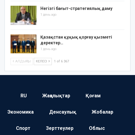
Негізгі бағыт-стратегиялық даму
1 день ago
Қазақстан құқық қорғау қызметі
деректер…
1 день ago
АЛДЫҢҒЫ
КЕЛЕСІ
1 of 6 367
RU
Жаңалықтар
Қоғам
Экономика
Денсаулық
Жобалар
Спорт
Зерттеулер
Облыс