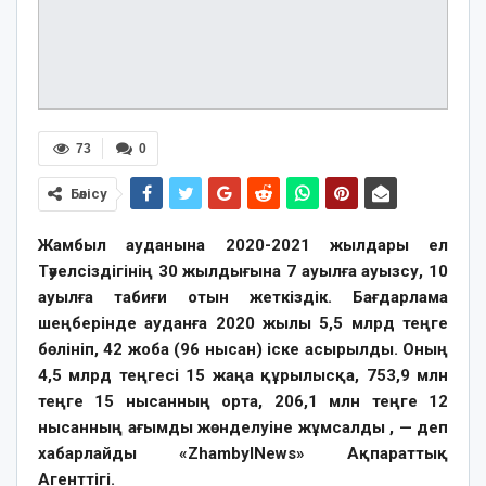
73
0
Бөлісу
Жамбыл ауданына 2020-2021 жылдары ел
Тәуелсіздігінің 30 жылдығына 7 ауылға ауызсу, 10
ауылға табиғи отын жеткіздік. Бағдарлама
шеңберінде ауданға 2020 жылы 5,5 млрд теңге
бөлініп, 42 жоба (96 нысан) іске асырылды. Оның
4,5 млрд теңгесі 15 жаңа құрылысқа, 753,9 млн
теңге 15 нысанның орта, 206,1 млн теңге 12
нысанның ағымды жөнделуіне жұмсалды , — деп
хабарлайды «ZhambylNews» Ақпараттық
Агенттігі.