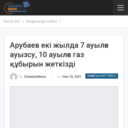
Басты бет
Жаңалықтар тізбесі
Арубаев екі жылда 7 ауылға
ауызсу, 10 ауылға газ
құбырын жеткізді
ЖАҢАЛЫҚТАР ТІЗБЕСІ
On
Ноя 10, 2021
By
ZhambylNews