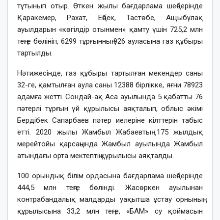
тұтынып отыр. Өткен жылы бағдарлама шеңберінде
Қаракемер, Рахат, Еңбек, Тастөбе, Ащыбұлақ
ауылдарын «көгілдір отынмен» қамту үшін 725,2 млн
теңге бөлініп, 6299 тұрғынның 926 ауласына газ құбыры
тартылды.
Нәтижесінде, газ құбыры тартылған мекендер саны
32-ге, қамтылған аула саны 12388 бірлікке, яғни 78923
адамға жетті. Сондай-ақ Аса ауылында 5 қабатты 76
пәтерлі тұрғын үй құрылысы аяқталып, облыс әкімі
Бердібек Сапарбаев пәтер иелеріне кілттерін табыс
етті. 2020 жылы Жамбыл Жабаевтың 175 жылдық
мерейтойы қарсаңында Жамбыл ауылында Жамбыл
атындағы орта мектептің құрылысы аяқталды.
100 орындық білім ордасына бағдарлама шеңберінде
444,5 млн теңге бөлінді. Жасөркен ауылынан
контрабандалық малдарды уақытша ұстау орнының
құрылысына 33,2 млн теңге, «БАМ» су қоймасын