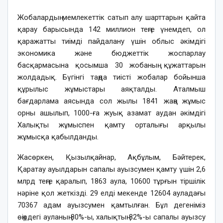
Жобалардың мемлекеттік сатып алу шарттарын қайта
қарау барысында 142 миллион теңге үнемдеп, ол
қаражатты тиімді пайдалану үшін облыс әкімдігі
экономика және бюджеттік жоспарлау
басқармасына қосымша 30 жобаның құжаттарын
жолдадық. Бүгінгі таңда тиісті жобалар бойынша
құрылыс жұмыстары аяқталды. Аталмыш
бағдарлама аясында сол жылы 1841 жаңа жұмыс
орны ашылып, 1000-ға жуық азамат аудан әкімдігі
Халықты жұмыспен қамту орталығы арқылы
жұмысқа қабылданды.
Жасөркен, Қызылқайнар, Ақбұлым, Бәйтерек,
Қаратау ауылдарын сапалы ауызсумен қамту үшін 2,6
млрд теңге қаралып, 1863 аула, 10600 тұрғын тіршілік
нәріне қол жеткізді. 29 елді мекенде 12604 ауладағы
70367 адам ауызсумен қамтылған. Бұл дегеніміз
өңірдегі ауланың 80%-ы, халықтың 82%-ы сапалы ауызсу