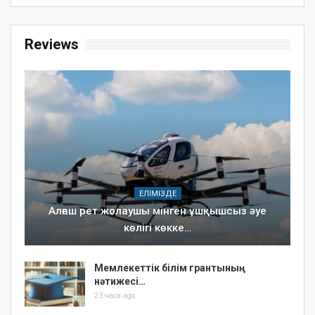
Reviews
ЕЛІМІЗДЕ
Алғаш рет жолаушы мінген ұшқышсыз әуе
көлігі көкке…
Мемлекеттік білім грантының
нәтижесі…
23 часа ago