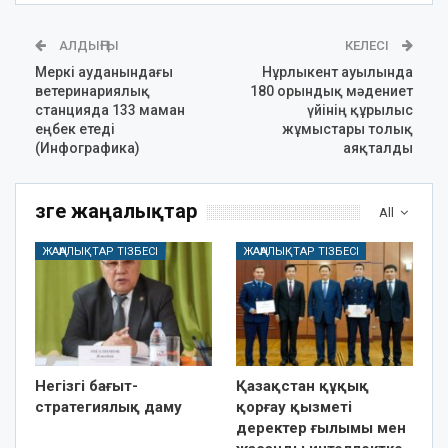
АЛДЫҢҒЫ
КЕЛЕСІ
Меркі ауданындағы
Нұрлыкент ауылында
ветеринариялық
180 орындық мәдениет
станцияда 133 маман
үйінің құрылыс
еңбек етеді
жұмыстары толық
(Инфографика)
аяқталды
Өзге жаңалықтар
All
ЖАҢАЛЫҚТАР ТІЗБЕСІ
ЖАҢАЛЫҚТАР ТІЗБЕСІ
Негізгі бағыт-
Қазақстан құқық
стратегиялық даму
қорғау қызметі
деректер ғылымы мен