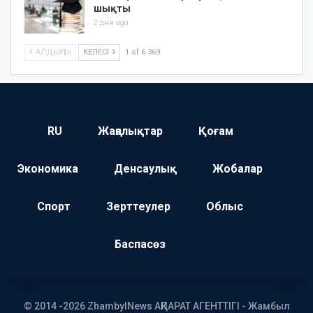
шықты
2 дня ago
АЛДЫҢҒЫ
КЕЛЕСІ
1 of 6 369
RU
Жаңалықтар
Қоғам
Экономика
Денсаулық
Жобалар
Спорт
Зерттеулер
Облыс
Баспасөз
© 2014 -2026 ZhambylNews АҚПАРАТ АГЕНТТІГІ - Жамбыл