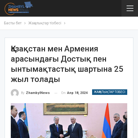
Басты бет
Жаңалықтар тізбесі
Қазақстан мен Армения
арасындағы Достық пен
ынтымақтастық шартына 25
жыл толады
ЖАҢАЛЫҚТАР ТІЗБЕСІ
On
Апр 18, 2024
By
ZhambylNews