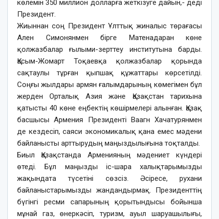
көлемін 350 миллион долларға жеткізуге дайын,- деді
Президент.
Жиыннан соң Президент Ұлттық жиналыс төрағасы
Ален Симонянмен бірге Матенадаран көне
қолжазбалар ғылыми-зерттеу институтына барды.
Қасым-Жомарт Тоқаевқа қолжазбалар қорында
сақтаулы тұрған қыпшақ құжаттары көрсетілді.
Соңғы жылдары армян ғалымдарының көмегімен бұл
жерден Орталық Азия және Қазақстан тарихына
қатысты 40 көне еңбектің көшірмелері алынған. Қазақ
басшысы Армения Президенті Ваагн Хачатурянмен
де кездесіп, саяси экономикалық қана емес мәдени
байланысты арттырудың маңыздылығына тоқталды.
Биыл Қазақстанда Арменияның мәдениет күндері
өтеді. Бұл маңызды іс-шара халықтарымызды
жақындата түсетіні сөзсіз. Әсіресе, рухани
байланыстарымызды жандандырмақ. Президенттің
бүгінгі ресми сапарының қорытындысы бойынша
мұнай газ, өнеркәсіп, туризм, ауыл шаруашылығы,