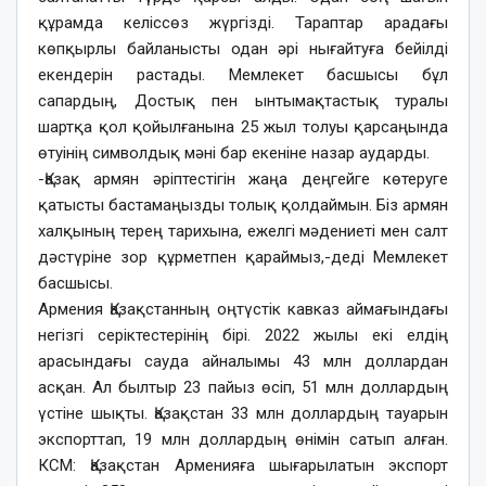
құрамда келіссөз жүргізді. Тараптар арадағы
көпқырлы байланысты одан әрі нығайтуға бейілді
екендерін растады. Мемлекет басшысы бұл
сапардың, Достық пен ынтымақтастық туралы
шартқа қол қойылғанына 25 жыл толуы қарсаңында
өтуінің символдық мәні бар екеніне назар аударды.
-Қазақ армян әріптестігін жаңа деңгейге көтеруге
қатысты бастамаңызды толық қолдаймын. Біз армян
халқының терең тарихына, ежелгі мәдениеті мен салт
дәстүріне зор құрметпен қараймыз,-деді Мемлекет
басшысы.
Армения Қазақстанның оңтүстік кавказ аймағындағы
негізгі серіктестерінің бірі. 2022 жылы екі елдің
арасындағы сауда айналымы 43 млн доллардан
асқан. Ал былтыр 23 пайыз өсіп, 51 млн доллардың
үстіне шықты. Қазақстан 33 млн доллардың тауарын
экспорттап, 19 млн доллардың өнімін сатып алған.
КСМ: Қазақстан Арменияға шығарылатын экспорт