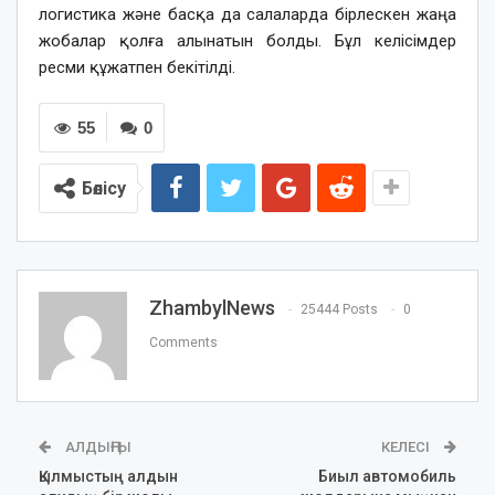
логистика және басқа да салаларда бірлескен жаңа
жобалар қолға алынатын болды. Бұл келісімдер
ресми құжатпен бекітілді.
55
0
Бөлісу
ZhambylNews
25444 Posts
0
Comments
АЛДЫҢҒЫ
КЕЛЕСІ
Қылмыстың алдын
Биыл автомобиль