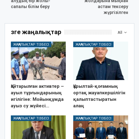
алудың бір жолы-
жолдарына мыңнан
сапалы білім беру
астам тексеру
жүргізілген
Өзге жаңалықтар
All
ЖАҢАЛЫҚТАР ТІЗБЕСІ
ЖАҢАЛЫҚТАР ТІЗБЕСІ
Қайтарылған активтер –
Құрылтай-қоғамның
ауыл тұрғындарының
ортақ жауапкершілігін
игілігіне: Мойынқұмда
қалыптастыратын
ауыз су жүйесі…
алаң
ЖАҢАЛЫҚТАР ТІЗБЕСІ
ЖАҢАЛЫҚТАР ТІЗБЕСІ