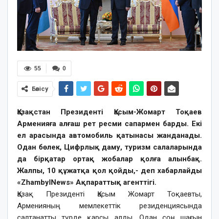
55
0
Бөлісу
Қазақстан Президенті Қасым-Жомарт Тоқаев
Арменияға алғаш рет ресми сапармен барды. Екі
ел арасында автомобиль қатынасы жанданады.
Одан бөлек, Цифрлық даму, туризм салаларында
да бірқатар ортақ жобалар қолға алынбақ.
Жалпы, 10 құжатқа қол қойды,- деп хабарлайды
«ZhambylNews» Ақпараттық агенттігі.
Қазақ Президенті Қасым Жомарт Тоқаевты,
Арменияның мемлекеттік резиденциясында
салтанатты түрде қарсы алды. Одан соң шағын