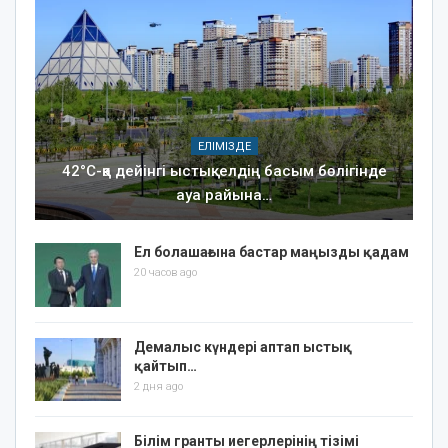
ЕЛІМІЗДЕ
42°C-қа дейінгі ыстық: елдің басым бөлігінде
ауа райына…
Ел болашағына бастар маңызды қадам
20 часов ago
Демалыс күндері аптап ыстық
қайтып…
2 дня ago
Білім гранты иегерлерінің тізімі