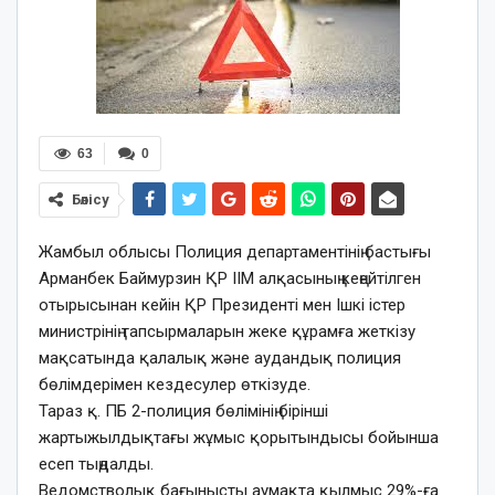
63
0
Бөлісу
Жамбыл облысы Полиция департаментінің бастығы
Арманбек Баймурзин ҚР ІІМ алқасының кеңейтілген
отырысынан кейін ҚР Президенті мен Ішкі істер
министрінің тапсырмаларын жеке құрамға жеткізу
мақсатында қалалық және аудандық полиция
бөлімдерімен кездесулер өткізуде.
Тараз қ. ПБ 2-полиция бөлімінің бірінші
жартыжылдықтағы жұмыс қорытындысы бойынша
есеп тыңдалды.
Ведомстволық бағынысты аумақта қылмыс 29%-ға