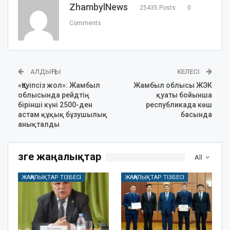
ZhambylNews
25435 Posts
0
Comments
АЛДЫҢҒЫ
КЕЛЕСІ
«Қауіпсіз жол»: Жамбыл
Жамбыл облысы ЖЭК
облысында рейдтің
қуаты бойынша
бірінші күні 2500-ден
республикада көш
астам құқық бұзушылық
басында
анықталды
Өзге жаңалықтар
All
ЖАҢАЛЫҚТАР ТІЗБЕСІ
ЖАҢАЛЫҚТАР ТІЗБЕСІ