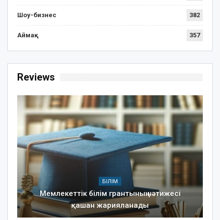
Шоу-бизнес
382
Аймақ
357
Reviews
БІЛІМ
Мемлекеттік білім грантының нәтижесі
қашан жарияланады