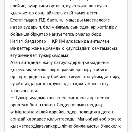
азайып, ауырлығы орташа, ауыр және аса ауыр
қылмыстар саны айтарлықтай төмендеген.
Есепті тыңдап, ПД бастығы маңызды мәселелерге
назар аударып, бөлімнің жұмысын одан әрі жетілдіру
бойынша бірқатар нақты тапсырмалар берді.
Негізгі бағдарлар — ҚР ІІМ алқасында айтылған
міндеттер және қоғамдық қауіпсіздікті қамтамасыз
ету жөніндегі тұжырымдама.
Атап айтқанда, жаяу патрульдердің тығыздығын,
қоғамдық көмекшілердің санын арттыру, табиғи
өрттердің алдын алу бойынша жұмысты ұйымдастыру,
су айдындарында қауіпсіздікті қамтамасыз ету
тапсырылды.
— Тұжырымдама халықпен сындарлы әріптестік
орнатуға бағытталған. Сіздер азаматтардың
өтініштеріне қалай қарайсыздар, полицияға деген
сондай көзқарас қалыптасады. Мұның бәрі әрбір жеке
қызметкердің жауапкершілігіне байланысты. Учаскелік