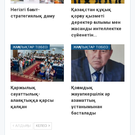
Негізгі бағыт-
Қазақстан құқық
стратегиялық даму
қорғау қызметі
деректер ғылымы мен
жасанды интеллектке
сүйенетін…
ЖАҢАЛЫҚТАР ТІЗБЕСІ
ЖАҢАЛЫҚТАР ТІЗБЕСІ
Қаржылық
Қоғамдық
сауаттылық-
жауапкершілік әр
алаяқтыққа қарсы
азаматтың
қалқан
ұстанымынан
басталады
АЛДЫҢҒЫ
КЕЛЕСІ