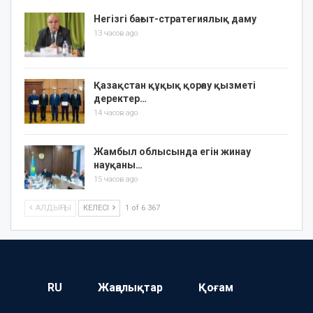
Негізгі бағыт-стратегиялық даму
13 часов ago
Қазақстан құқық қорғау қызметі
деректер…
14 часов ago
Жамбыл облысында егін жинау
науқаны…
15 часов ago
АЛДЫҢҒЫ
КЕЛЕСІ
1 of 6 367
RU
Жаңалықтар
Қоғам