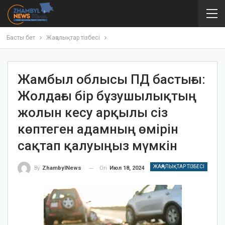
Басты бет
Жаңалықтар тізбесі
Жамбыл облысы ПД бастығы:
Жолдағы бір бұзушылықтың
жолын кесу арқылы сіз
көптеген адамның өмірін
сақтап қалуыңыз мүмкін
ЖАҢАЛЫҚТАР ТІЗБЕСІ
On
Июл 18, 2024
By
ZhambylNews