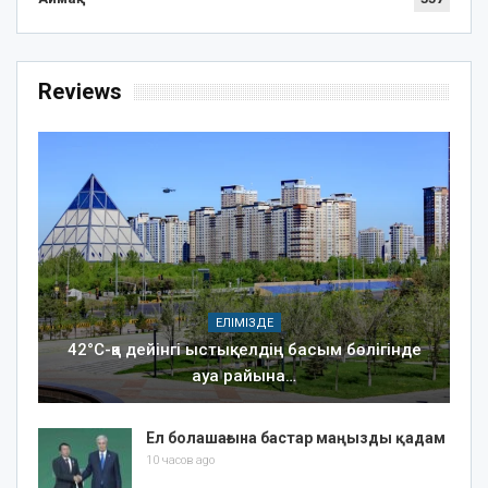
Reviews
ЕЛІМІЗДЕ
42°C-қа дейінгі ыстық: елдің басым бөлігінде
ауа райына…
Ел болашағына бастар маңызды қадам
10 часов ago