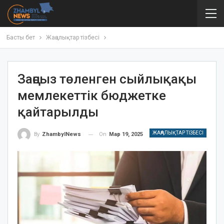
Басты бет
Жаңалықтар тізбесі
Заңсыз төленген сыйлықақы
мемлекеттік бюджетке
қайтарылды
ЖАҢАЛЫҚТАР ТІЗБЕСІ
On
Мар 19, 2025
By
ZhambylNews