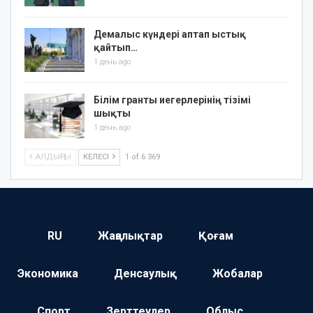
Демалыс күндері аптап ыстық
қайтып…
1 день ago
Білім гранты иегерлерінің тізімі
шықты
1 день ago
АЛДЫҢҒЫ
КЕЛЕСІ
1 of 6 369
RU
Жаңалықтар
Қоғам
Экономика
Денсаулық
Жобалар
Спорт
Зерттеулер
Облыс