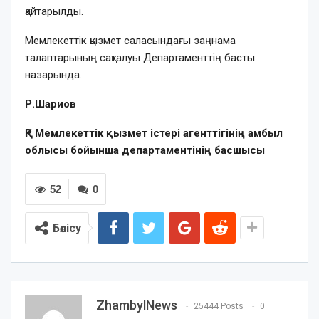
қайтарылды.
Мемлекеттік қызмет саласындағы заңнама
талаптарының сақталуы Департаменттің басты
назарында.
Р.Шариов
ҚР Мемлекеттік қызмет істері агенттігінің амбыл
облысы бойынша департаментінің басшысы
52
0
Бөлісу
ZhambylNews
25444 Posts
0