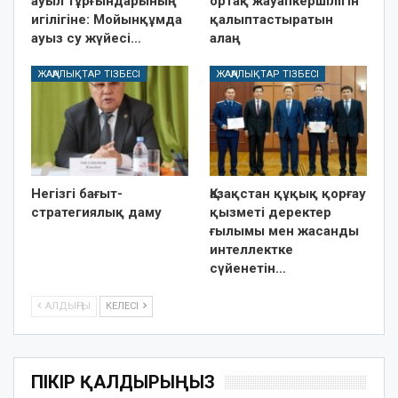
ауыл тұрғындарының
ортақ жауапкершілігін
игілігіне: Мойынқұмда
қалыптастыратын
ауыз су жүйесі…
алаң
ЖАҢАЛЫҚТАР ТІЗБЕСІ
ЖАҢАЛЫҚТАР ТІЗБЕСІ
Негізгі бағыт-
Қазақстан құқық қорғау
стратегиялық даму
қызметі деректер
ғылымы мен жасанды
интеллектке
сүйенетін…
АЛДЫҢҒЫ
КЕЛЕСІ
ПІКІР ҚАЛДЫРЫҢЫЗ