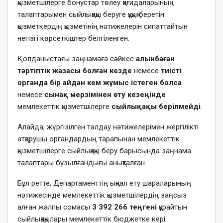
қызметшілерге бонустар төлеу қағидаларының
талаптарымен сыйлықақы беруге құқық беретін
қызметкердің қызметінің нәтижелерін сипаттайтын
негізгі көрсеткіштер белгіленген.
Қолданыстағы заңнамаға сәйкес
алынбаған
тәртіптік жазасы болған кезде
немесе
тиісті
органда бір айдан кем жұмыс істеген болса
немесе
сынақ мерзімінен өту кезеңінде
мемлекеттік қызметшілерге
сыйлықақы берілмейді
.
Алайда, жүргізілген талдау нәтижелерімен жергілікті
атқарушы органдардың тарапынан мемлекеттік
қызметшілерге сыйлықақы беру барысында заңнама
талаптары бұзылғандығы анықталған.
Бұл ретте, Департаменттің ықпал ету шараларының
нәтижесінде мемлекеттік қызметшілердің заңсыз
алған жалпы сомасы
3 392 266 теңгені
құрайтын
сыйлықақылары мемлекеттік бюджетке кері