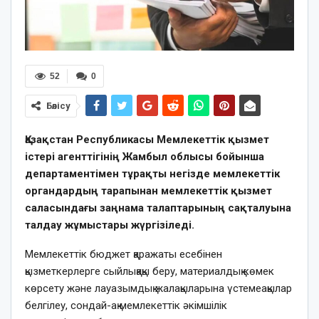
52
0
Бөлісу
Қазақстан Республикасы Мемлекеттік қызмет
істері агенттігінің Жамбыл облысы бойынша
департаментімен тұрақты негізде мемлекеттік
органдардың тарапынан мемлекеттік қызмет
саласындағы заңнама талаптарының сақталуына
талдау жұмыстары жүргізіледі.
Мемлекеттiк бюджет қаражаты есебінен
қызметкерлерге сыйлықақы беру, материалдық көмек
көрсету және лауазымдық жалақыларына үстемеақылар
белгілеу, сондай-ақ мемлекеттік әкімшілік