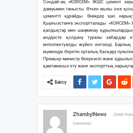
Сондай-ақ «KORCEM» ЖШС цемент зауыты
дамуымен танысты. Өткен жылы іске қосыл
цементті құрайды. Өнімдер ішкі нары
Қырғызстанға экспортталады. «KORCEM»
қалдықтар мен шаң жинау құрылғылардың
өндірісте қолдану туралы хабардар е
интеллектуалды жүйесі енгізілді. Барлы
мүмкіндік беретін орталық басқару пульті
Премьер-министр Өнеркәсіп және құрылыс
қамтамасыз ету және экспорттық нарықтар
Бөлісу
ZhambylNews
25442 Post
Comments