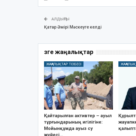
АЛДЫҢҒЫ
Қатар Әмірі Мәскеуге келді
Өзге жаңалықтар
ЖАҢАЛЫҚТАР ТІЗБЕСІ
ЖАҢАЛЫҚ
Қайтарылған активтер – ауыл
Құрылт
тұрғындарының игілігіне:
жауапке
Мойынқұмда ауыз су
қалыпт
жүйесі…