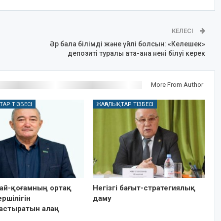
КЕЛЕСІ
Әр бала білімді және үйлі болсын: «Келешек»
депозиті туралы ата-ана нені білуі керек
More From Author
ТАР ТІЗБЕСІ
ЖАҢАЛЫҚТАР ТІЗБЕСІ
ай-қоғамның ортақ
Негізгі бағыт-стратегиялық
ршілігін
даму
астыратын алаң