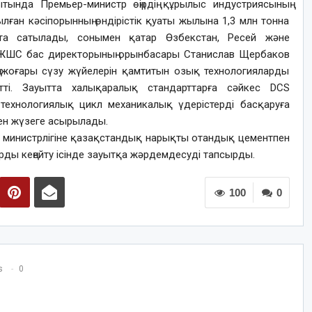
нда Премьер-министр өңірдің құрылыс индустриясының
ған кәсіпорынның өндірістік қуаты жылына 1,3 млн тонна
қта сатылады, сонымен қатар Өзбекстан, Ресей және
 ЖШС бас директорының орынбасары Станислав Щербаков
 жоғары сүзу жүйелерін қамтитын озық технологияларды
тті. Зауытта халықаралық стандарттарға сәйкес DCS
қ технологиялық цикл механикалық үдерістерді басқаруға
нен жүзеге асырылады.
 министрлігіне қазақстандық нарықты отандық цементпен
ды кеңейту ісінде зауытқа жәрдемдесуді тапсырды.
100
0
s
0