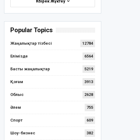
Көбірек Жүктеу
Popular Topics
Жаңалықтар тізбесі
12784
Елімізде
6564
Басты жаңалықтар
5219
Қоғам
3913
Облыс
2628
Әлем
755
Спорт
609
Шоу-бизнес
382