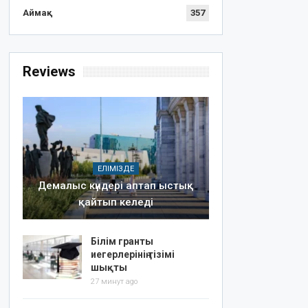
Аймақ
357
Reviews
ЕЛІМІЗДЕ
Демалыс күндері аптап ыстық
қайтып келеді
Білім гранты
иегерлерінің тізімі
шықты
27 минут ago