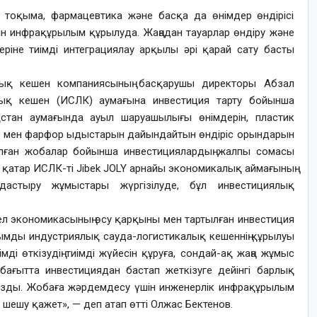
іс, тоқыма, фармацевтика және басқа да өнімдер өндірісі
н инфрақұрылым құрылуда. Жаңадан тауарлар өндіру және
ріне тиімді интеграциялау арқылы әрі қарай сату басты
ық кешен компаниясының басқарушы директоры Абзал
лық кешен (ИСЛК) аумағына инвестиция тарту бойынша
қстан аумағында ауыл шаруашылығы өнімдерін, пластик
ер мен фарфор ыдыстарын дайындайтын өндіріс орындарын
лған жобалар бойынша инвестициялардың жалпы сомасы
 қатар ИСЛК-ті Jibek JOLY арнайы экономикалық аймағының
астыру жұмыстары жүргізілуде, бұл инвестициялық
ел экономикасының өсу қарқыны мен тартылған инвестиция
қымды индустриялық сауда-логистикалық кешеннің құрылуы
імді өткізудің тиімді жүйесін құруға, сондай-ақ жаңа жұмыс
бағытта инвестициядан бастап жеткізуге дейінгі барлық
ңызды. Жобаға жәрдемдесу үшін инженерлік инфрақұрылым
 шешу қажет», — деп атап өтті Олжас Бектенов.