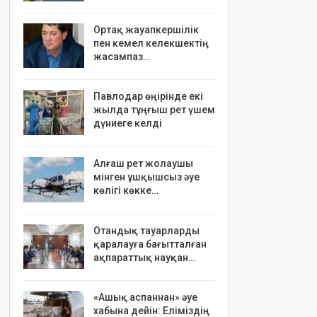
Ортақ жауапкершілік
пен кемел келекшектің
жасампаз…
Павлодар өңірінде екі
жылда тұңғыш рет үшем
дүниеге келді
Алғаш рет жолаушы
мінген ұшқышсыз әуе
көлігі көкке…
Отандық тауарларды
қаралауға бағытталған
ақпараттық науқан…
«Ашық аспаннан» әуе
хабына дейін: Еліміздің