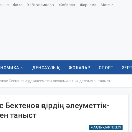
аныс
Фото
Хабарламалар
Жобалар
Жарнама
More
ОНОМИКА
ДЕНСАУЛЫҚ
ЖОБАЛАР
СПОРТ
ЗЕР
жас Бектенов өңірдің әлеуметтік-экономикалық дамуымен таныст
Бектенов өңірдің әлеуметтік-
ен таныст
ЖАҢАЛЫҚТАР ТІЗБЕСІ