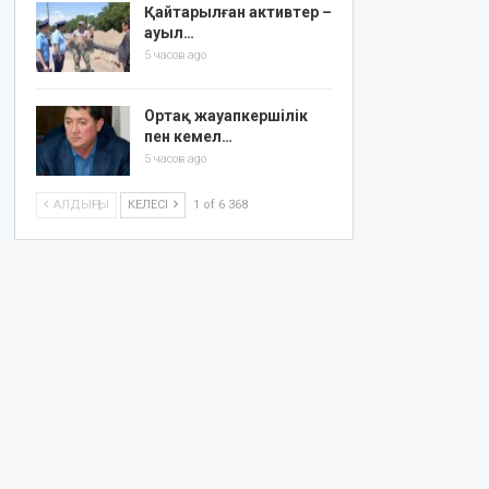
Қайтарылған активтер –
ауыл…
5 часов ago
Ортақ жауапкершілік
пен кемел…
5 часов ago
АЛДЫҢҒЫ
КЕЛЕСІ
1 of 6 368