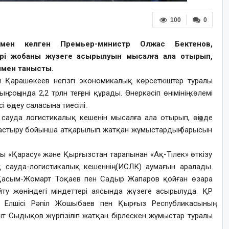
100
0
ен келген Премьер-министр Олжас Бектенов,
р ірі жобаны жүзеге асырылуын мысалға ала отырып,
ымен танысты.
Қарашөкеев негізгі экономикалық көрсеткіштер туралы
соңында 2,2 трлн теңгені құрады. Өнеркәсіп өнімінің көлемі
сі өңдеу саласына тиесілі.
сауда логистикалық кешенін мысалға ала отырып, өңірде
птастыру бойынша атқарылып жатқан жұмыстардың барысын
 «Қарасу» және Қырғызстан тарапынан «Ақ-Тілек» өткізу
қ сауда-логистикалық кешеннің (ИСЛК) аумағын аралады.
Қасым-Жомарт Тоқаев пен Садыр Жапаров қойған өзара
йту жөніндегі міндеттері аясында жүзеге асырылуда. ҚР
і Елшісі Рәпіл Жошыбаев пен Қырғыз Республикасының
т Сыдықов жүргізіліп жатқан бірлескен жұмыстар туралы