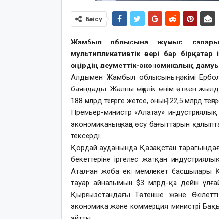
Бөлісу
Жамбыл облысына жұмыс сапарым
мультипликативтік әсері бар бірқата
өңірдің әлеуметтік-экономикалық даму
Алдымен Жамбыл облысының әкімі Ербол 
баяндады. Жалпы өңірлік өнім өткен жылдың 
188 млрд теңгеге жетсе, оның 122,5 млрд теңге
Премьер-министр «Алатау» индустриялық 
экономиканың жаңа өсу бағыттарын қалы
тексерді.
Қордай ауданында Қазақстан тарапындағы
бекеттеріне іргелес жатқан индустриялы
Аталған жоба екі мемлекет басшылары 
тауар айналымын $3 млрд-қа дейін ұлға
Қырғызстандағы Төтенше және Өкілетт
экономика және коммерция министрі Бақы
айтты.