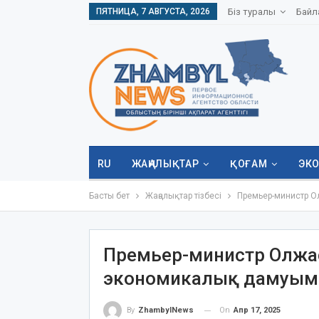
ПЯТНИЦА, 7 АВГУСТА, 2026
Біз туралы
Байл
RU
ЖАҢАЛЫҚТАР
ҚОҒАМ
ЭК
Басты бет
Жаңалықтар тізбесі
Премьер-министр Ол
Премьер-министр Олжас 
экономикалық дамуым
On
Апр 17, 2025
By
ZhambylNews