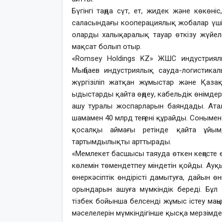
Бүгінгі таңда сүт, ет, жидек және көкөн
саласындағы кооперациялық жобалар үші
оларды халықаралық тауар өткізу жүйеле
мақсат болып отыр.
«Romsey Holdings KZ» ЖШС индустриял
Мыңбаев индустриялық сауда-логистика
жүргізіліп жатқан жұмыстар және Қаза
ыдыстарды қайта өңдеу, кабельдік өнімд
ашу туралы жоспарларын баяндады. Ата
шамамен 40 млрд теңгені құрайды. Сонымен
қосалқы аймағы ретінде қайта ұйымд
тартымдылықты арттырады.
«Мемлекет басшысы таяуда өткен кеңесте 
көлемін төмендетпеу міндетін қойды. Ау
өнеркәсіптік өндірісті дамытуға, дайын өн
орындарын ашуға мүмкіндік береді. Бұл 
тізбек бойынша белсенді жұмыс істеу ма
мәселелерін мүмкіндігінше қысқа мерзімде