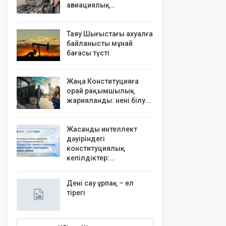
авиациялық…
Таяу Шығыстағы ахуалға
байланысты мұнай
бағасы түсті
Жаңа Конституцияға
орай рақымшылық
жарияланды: нені білу…
Жасанды интеллект
дәуіріндегі
конституциялық
кепілдіктер:…
Дені сау ұрпақ – ел
тірегі