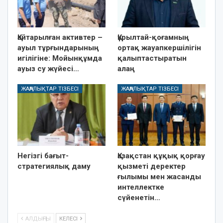
Қайтарылған активтер –
Құрылтай-қоғамның
ауыл тұрғындарының
ортақ жауапкершілігін
игілігіне: Мойынқұмда
қалыптастыратын
ауыз су жүйесі…
алаң
ЖАҢАЛЫҚТАР ТІЗБЕСІ
ЖАҢАЛЫҚТАР ТІЗБЕСІ
Негізгі бағыт-
Қазақстан құқық қорғау
стратегиялық даму
қызметі деректер
ғылымы мен жасанды
интеллектке
сүйенетін…
АЛДЫҢҒЫ
КЕЛЕСІ