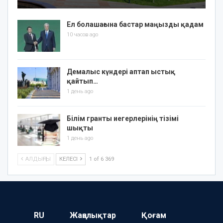
Ел болашағына бастар маңызды қадам
10 часов ago
Демалыс күндері аптап ыстық
қайтып…
1 день ago
Білім гранты иегерлерінің тізімі
шықты
1 день ago
АЛДЫҢҒЫ
КЕЛЕСІ
1 of 6 369
RU
Жаңалықтар
Қоғам