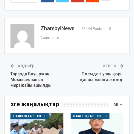
ZhambylNews
25444 Posts
0
Comments
АЛДЫҢҒЫ
КЕЛЕСІ
Таразда Бауыржан
Әлемдегі уран қоры
Момышұлының
қанша жылға жетеді
мұражайы ашылды
Өзге жаңалықтар
All
ЖАҢАЛЫҚТАР ТІЗБЕСІ
ЖАҢАЛЫҚТАР ТІЗБЕСІ