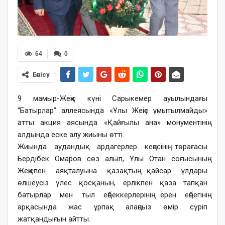
64
0
Бөлісу
9 мамыр-Жеңіс күні Сарыкемер ауылындағы
“Батырлар” аллеясында «Ұлы Жеңіс ұмытылмайды»
атты акция аясында «Қайғылы ана» монументінің
алдында еске алу жиыны өтті.
Жиында аудандық ардагерлер кеңесінің төрағасы
Бердібек Омаров сөз алып, Ұлы Отан соғысының
Жеңіспен аяқталуына қазақтың қайсар ұлдары
өлшеусіз үлес қосқанын, ерлікпен қаза тапқан
батырлар мен тыл еңбеккерлерінің ерен еңбегінің
арқасында жас ұрпақ алаңсыз өмір сүріп
жатқандығын айтты.