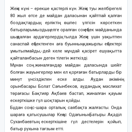
Жеңіс күні – ерекше қастерлі күн. Жеңіс туы желбірегелі
80 жыл өтсе де майдан даласынан қайтпай қалған
боздақтардың, ерліктің өшпес үлгісін көрсеткен
батырларымыздың, елге оралған соң еңбек майданында
шыңдалған ардагерлердің, тылда Жеңіс үшін уақытпен
санаспай еңбектенген аға буынның қажырлы еңбектері
ұмытылмайды,-дей келе мұндай қасірет ешуақытта
қайталанбасын деген тілегін жеткізді.
Мұнан соң жиналғандар майдан даласында шейіт
болған жауынгерлер мен ел қорғаған батырларды бір
минут үнсіздікпен еске алды. Аудан әкімінің
орынбасары Болат Сағынбеков, аудандық мәслихат
төрағасы Бақтияр Ақбаев бастап, жиналған қауым
ескерткішке гүл шоқтарын қойды.
Бұдан соң іс-шара орталық саябақта жалғасты. Онда
шараға қатысушылар Кеңес Одағының Батыры Ақәділ
Суханбаевтың ескерткішіне гүл дестелерін қойып,
батыр рухына тағзым етті.