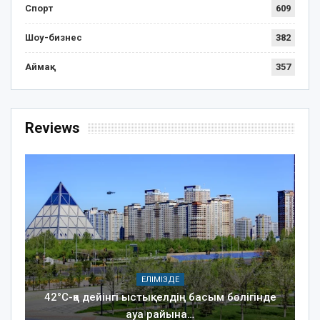
Спорт
609
Шоу-бизнес
382
Аймақ
357
Reviews
ЕЛІМІЗДЕ
42°C-қа дейінгі ыстық: елдің басым бөлігінде
ауа райына…