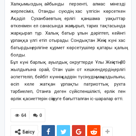
Халқымыздың айбынды перзенті, алмас мінезді
жерлесіміз, Отанды сүюдің хас үлгісін көрсеткен
Ақәділ Суханбаевтың ерлігі қаншама уақыттар
өткенімен ел санасында жаңғырып, тарих тақтасында
жарқырап тұр. Халық батыр ұлын дәріптеп, кейінгі
ұрпаққа үлгі етіп отырады. Сондықтан Жеңіс күні хас
батырдың ерлігіне құрмет көрсетушілер қатары қалың
болды.
Бұл күні барлық ауылдық округтерде Ұлы Жеңістің 80
жылдығына орай, Отан үшін от кешкендердің ерлігі
әспеттеліп, бейбіт күннің қадірін түсінудің маңыздылығы,
өсіп келе жатқан ұрпақты патриоттық рухта
тәрбиелеп, Отанға деген сүйіспеншілікті, ерлік пен
өрлік қасиеттерін сіңіруге бағытталған іс-шаралар өтті.
64
0
Бөлісу