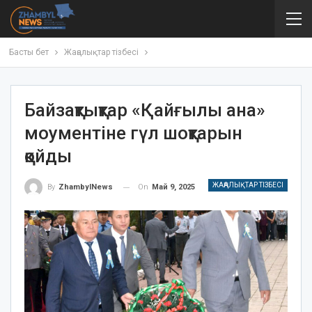
Басты бет
Жаңалықтар тізбесі
Байзақтықтар «Қайғылы ана»
моументіне гүл шоқтарын
қойды
ЖАҢАЛЫҚТАР ТІЗБЕСІ
On
Май 9, 2025
By
ZhambylNews