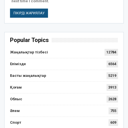
next time I comment.
Popular Topics
Жаңалықтар тізбесі
12784
Елімізде
6564
Басты жаңалықтар
5219
Қоғам
3913
Облыс
2628
Әлем
755
Спорт
609