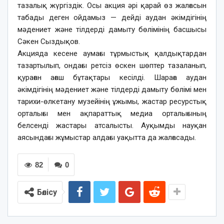
тазалық жүргіздік. Осы акция әрі қарай өз жалғасын
табады деген ойдамыз — дейді аудан әкімдігінің
мәдениет және тілдерді дамыту бөлімінің басшысы
Сәкен Сыздықов.
Акцияда кесене аумағы тұрмыстық қалдықтардан
тазартылып, ондағы ретсіз өскен шөптер тазаланып,
қураған ағаш бұтақтары кесілді. Шараға аудан
әкімдігінің мәдениет және тілдерді дамыту бөлімі мен
тарихи-өлкетану музейінің ұжымы, жастар ресурстық
орталығы мен ақпараттық медиа орталығының
белсенді жастары атсалысты. Ауқымды науқан
аясындағы жұмыстар алдағы уақытта да жалғасады.
82
0
Бөлісу