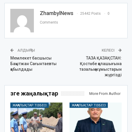
ZhambylNews
25442 Posts
0
Comments
АЛДЫҢҒЫ
КЕЛЕСІ
Мемлекет басшысы
ТАЗА ҚАЗАҚСТАН:
Бақытжан Сағынтаевты
Қостөбе қалашығына
қабылдады
тазалық жұмыстарын
жүргізді
Өзге жаңалықтар
More From Author
ЖАҢАЛЫҚТАР ТІЗБЕСІ
ЖАҢАЛЫҚТАР ТІЗБЕСІ