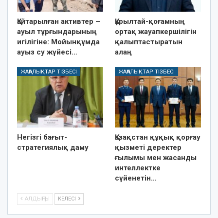
Қайтарылған активтер –
Құрылтай-қоғамның
ауыл тұрғындарының
ортақ жауапкершілігін
игілігіне: Мойынқұмда
қалыптастыратын
ауыз су жүйесі…
алаң
ЖАҢАЛЫҚТАР ТІЗБЕСІ
ЖАҢАЛЫҚТАР ТІЗБЕСІ
Негізгі бағыт-
Қазақстан құқық қорғау
стратегиялық даму
қызметі деректер
ғылымы мен жасанды
интеллектке
сүйенетін…
АЛДЫҢҒЫ
КЕЛЕСІ