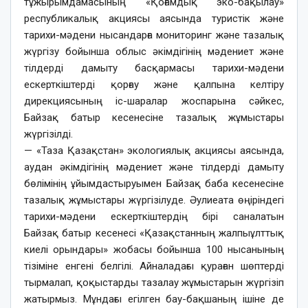
тұжырымдамасының «Қоғамдық эко-бақылау»
республикалық акциясы аясында туристік және
тарихи-мәдени нысандарға мониторинг және тазалық
жүргізу бойынша облыс әкімдігінің мәдениет және
тілдерді дамыту басқармасы тарихи-мәдени
ескерткіштерді қорғау және қалпына келтіру
дирекциясының іс-шаралар жоспарына сәйкес,
Байзақ батыр кесенесіне тазалық жұмыстары
жүргізілді.
— «Таза Қазақстан» экологиялық акциясы аясында,
аудан әкімдігінің мәдениет және тілдерді дамыту
бөлімінің ұйымдастыруымен Байзақ баба кесенесіне
тазалық жұмыстары жүргізілуде. Әулиеата өңіріндегі
тарихи-мәдени ескерткіштердің бірі саналатын
Байзақ батыр кесенесі «Қазақстанның жалпыұлттық
киелі орындары» жобасы бойынша 100 нысанының
тізіміне енгені белгілі. Айналадағы қураған шөптерді
тырмалап, қоқыстарды тазалау жұмыстарын жүргізіп
жатырмыз. Мұндағы егілген бау-бақшаның ішіне де