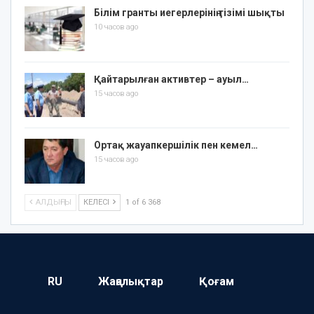
Білім гранты иегерлерінің тізімі шықты
10 часов ago
Қайтарылған активтер – ауыл…
15 часов ago
Ортақ жауапкершілік пен кемел…
15 часов ago
АЛДЫҢҒЫ
КЕЛЕСІ
1 of 6 368
RU
Жаңалықтар
Қоғам