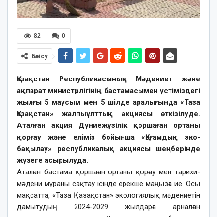
82
0
Бөлісу
Қазақстан Республикасының Мәдениет және
ақпарат министрлігінің бастамасымен үстіміздегі
жылғы 5 маусым мен 5 шілде аралығында «Таза
Қазақстан» жалпыұлттық акциясы өткізілуде.
Аталған акция Дүниежүзілік қоршаған ортаны
қорғау және еліміз бойынша «Қоғамдық эко-
бақылау» республикалық акциясы шеңберінде
жүзеге асырылуда.
Аталған бастама қоршаған ортаны қорғау мен тарихи-
мәдени мұраны сақтау ісінде ерекше маңызға ие. Осы
мақсатта, «Таза Қазақстан» экологиялық мәдениетін
дамытудың 2024-2029 жылдарға арналған