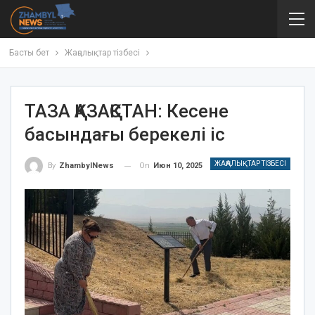
Басты бет
Жаңалықтар тізбесі
ТАЗА ҚАЗАҚСТАН: Кесене
басындағы берекелі іс
ЖАҢАЛЫҚТАР ТІЗБЕСІ
On
Июн 10, 2025
By
ZhambylNews