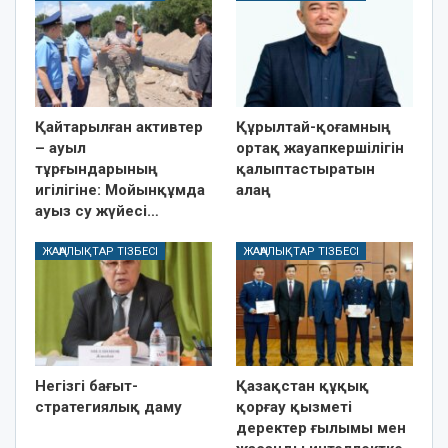
Қайтарылған активтер
Құрылтай-қоғамның
– ауыл
ортақ жауапкершілігін
тұрғындарының
қалыптастыратын
игілігіне: Мойынқұмда
алаң
ауыз су жүйесі…
ЖАҢАЛЫҚТАР ТІЗБЕСІ
ЖАҢАЛЫҚТАР ТІЗБЕСІ
Негізгі бағыт-
Қазақстан құқық
стратегиялық даму
қорғау қызметі
деректер ғылымы мен