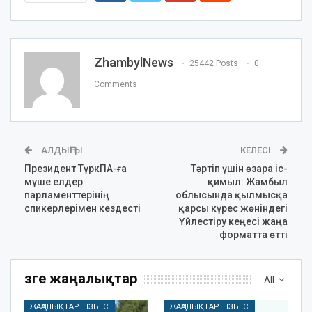
ZhambylNews
25442 Posts
0
Comments
АЛДЫҢҒЫ
КЕЛЕСІ
Президент ТүркПА-ға
Тәртіп үшін өзара іс-
мүше елдер
қимыл: Жамбыл
парламенттерінің
облысында қылмысқа
спикерлерімен кездесті
қарсы күрес жөніндегі
Үйлестіру кеңесі жаңа
форматта өтті
Өзге жаңалықтар
All
ЖАҢАЛЫҚТАР ТІЗБЕСІ
ЖАҢАЛЫҚТАР ТІЗБЕСІ