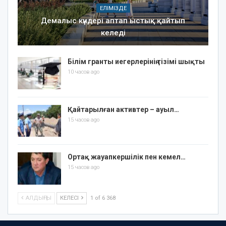
ЕЛІМІЗДЕ
Демалыс күндері аптап ыстық қайтып
келеді
Білім гранты иегерлерінің тізімі шықты
10 часов ago
Қайтарылған активтер – ауыл…
15 часов ago
Ортақ жауапкершілік пен кемел…
15 часов ago
АЛДЫҢҒЫ
КЕЛЕСІ
1 of 6 368