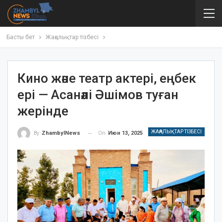
Басты бет
Жаңалықтар тізбесі
Кино және театр актері, еңбек
ері — Асанәлі Әшімов туған
жерінде
ЖАҢАЛЫҚТАР ТІЗБЕСІ
On
Июн 13, 2025
By
ZhambylNews