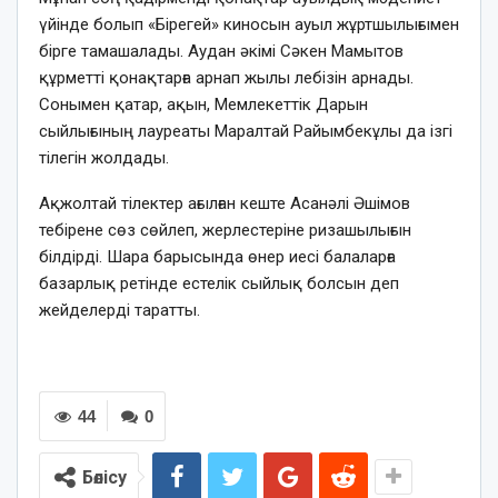
үйінде болып «Бірегей» киносын ауыл жұртшылығымен
бірге тамашалады. Аудан әкімі Сәкен Мамытов
құрметті қонақтарға арнап жылы лебізін арнады.
Сонымен қатар, ақын, Мемлекеттік Дарын
сыйлығының лауреаты Маралтай Райымбекұлы да ізгі
тілегін жолдады.
Ақжолтай тілектер ағылған кеште Асанәлі Әшімов
тебірене сөз сөйлеп, жерлестеріне ризашылығын
білдірді. Шара барысында өнер иесі балаларға
базарлық ретінде естелік сыйлық болсын деп
жейделерді таратты.
44
0
Бөлісу