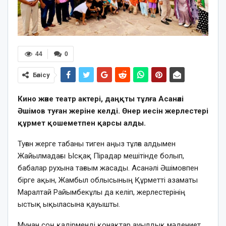
44
0
Бөлісу
Кино және театр актері, даңқты тұлға Асанәлі
Әшімов туған жеріне келді. Өнер иесін жерлестері
құрмет қошеметпен қарсы алды.
Туған жерге табаны тиген аңыз тұлға алдымен
Жайылмадағы Ысқақ Пірадар мешітінде болып,
бабалар рухына тағзым жасады. Асанәлі Әшімовпен
бірге ақын, Жамбыл облысының Құрметті азаматы
Маралтай Райымбекұлы да келіп, жерлестерінің
ыстық ықыласына қауышты.
Мұнан соң қадірменді қонақтар ауылдық мәдениет