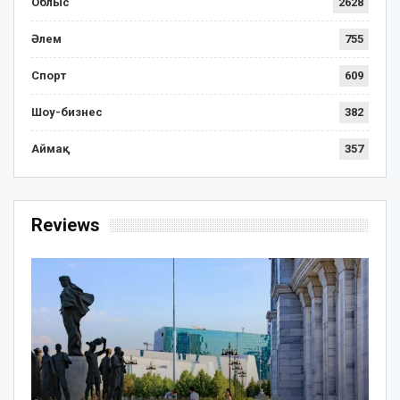
Облыс
2628
Әлем
755
Спорт
609
Шоу-бизнес
382
Аймақ
357
Reviews