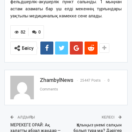
фельдшерлік-акушерлік пункт салынды. 1 мыңнан
астам азаматы бар үш елді мекеннің тұрғындары
уақтылы медициналық көмекке сене алады.
82
0
Бөлісу
ZhambylNews
25447 Posts
0
Comments
АЛДЫҢҒЫ
КЕЛЕСІ
МЕРЕКЕГЕ ОРАЙ: Ақ
Қолыңыз үнемі салқын
халатты абзал жандар —
болып тұра ма? Дәрігер