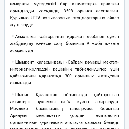
ғимараты мүгедектігі бар азаматтарға арналған
орындарды қосқанда, 3598 орынға есептелген.
Құрылыс UEFA халықаралық стандарттарына сәйкес
жүргізілуде.
Алматыда қайтарылған қаражат есебінен сумен
жабдықтау жүйесін салу бойынша 9 жоба жүзеге
асырылуда.
Шымкент қаласындағы «Сайрам көмекші мектеп-
интернат-колледжі» кешенінің тәрбиеленушілері үшін
қайтарылған қаражатқа 300 орындық жатақхана
салынады.
Шығыс Қазақстан облысында қайтарылған
активтерге ауқымды жоба жүзеге асырылуда.
Мемлекет басшысының тапсырмасы бойынша
Арнаулы мемлекеттік қордан Гематология
орталығының құрылысын аяқтауға қаражат бөлінді.