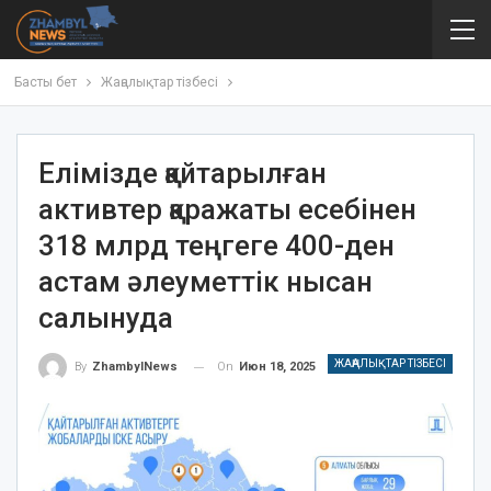
Басты бет
Жаңалықтар тізбесі
Елімізде қайтарылған
активтер қаражаты есебінен
318 млрд теңгеге 400-ден
астам әлеуметтік нысан
салынуда
ЖАҢАЛЫҚТАР ТІЗБЕСІ
On
Июн 18, 2025
By
ZhambylNews