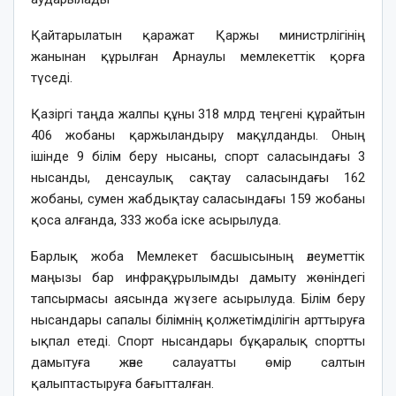
Қайтарылатын қаражат Қаржы министрлігінің
жанынан құрылған Арнаулы мемлекеттік қорға
түседі.
Қазіргі таңда жалпы құны 318 млрд теңгені құрайтын
406 жобаны қаржыландыру мақұлданды. Оның
ішінде 9 білім беру нысаны, спорт саласындағы 3
нысанды, денсаулық сақтау саласындағы 162
жобаны, сумен жабдықтау саласындағы 159 жобаны
қоса алғанда, 333 жоба іске асырылуда.
Барлық жоба Мемлекет басшысының әлеуметтік
маңызы бар инфрақұрылымды дамыту жөніндегі
тапсырмасы аясында жүзеге асырылуда. Білім беру
нысандары сапалы білімнің қолжетімділігін арттыруға
ықпал етеді. Спорт нысандары бұқаралық спортты
дамытуға және салауатты өмір салтын
қалыптастыруға бағытталған.