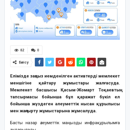
82
0
Бөлісу
Елімізде заңсыз иемденілген активтерді мемлекет
меншігіне қайтару жұмыстары жалғасуда.
Мемлекет басшысы Қасым-Жомарт Тоқаевтың
тапсырмасы бойынша бұл қаражат бүкіл ел
бойынша жүздеген әлеуметтік нысан құрылысы
мен жаңғырту жұмыстарына жұмсалуда.
Басты назар әлеуметтік маңызды инфрақұрылымға
аударылады