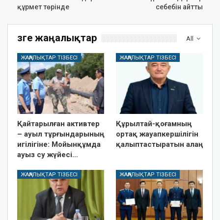
құрмет төрінде
себебін айтты
Өзге жаңалықтар
All
ЖАҢАЛЫҚТАР ТІЗБЕСІ
ЖАҢАЛЫҚТАР ТІЗБЕСІ
Қайтарылған активтер
Құрылтай-қоғамның
– ауыл тұрғындарының
ортақ жауапкершілігін
игілігіне: Мойынқұмда
қалыптастыратын алаң
ауыз су жүйесі…
ЖАҢАЛЫҚТАР ТІЗБЕСІ
ЖАҢАЛЫҚТАР ТІЗБЕСІ