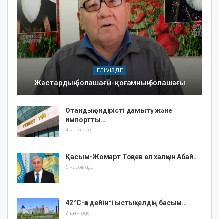
ЕЛІМІЗДЕ
Жастардың болашағы-қоғамның болашағы
Отандық өндірісті дамыту және
импортты…
4 часа ago
Қасым-Жомарт Тоқаев ел халқын Абай…
6 часов ago
42°C-қа дейінгі ыстық: елдің басым…
2 дня ago