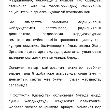
Медициналық мекемеде 2 ғимарат: 148 орындық
стационар және 24 төсек-орындық клиниканың
пациенттеріне арналған қонақ үй жоспарланған.
Бас ғимаратта заманауи медициналық
жабдықтармен зертханалар, радиациялық
диагностика, кардиология, кардиохирургия,
гематология, сүйек кемігін трансплантациялау және
күрделі соматика бөлімшелері жабдықталады. Жаңа
Орталық науқастарға емдеудің және оңалтудың озық
әдістеріне қол жеткізуге мүмкіндік береді.
Сонымен қатар қайтарылған активтер есебінен
өңірде тағы 8 жоба іске асырылуда, оның 2-еуі –
денсаулық сақтау және 6-ауы – сумен жабдықтау
саласында.
Солтүстік Қазақстан облысында бүгінде өңірді
сумен жабдықтауды жақсартуға бағытталған
жобалар жүзеге асырылуда. Арнаулы мемлекет қор