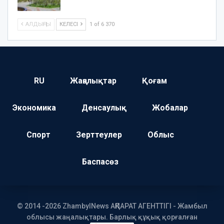
АЛДЫҢҒЫ
КЕЛЕСІ
1 of 6 370
RU
Жаңалықтар
Қоғам
Экономика
Денсаулық
Жобалар
Спорт
Зерттеулер
Облыс
Баспасөз
© 2014 -2026 ZhambylNews АҚПАРАТ АГЕНТТІГІ - Жамбыл
облысы жаңалықтары. Барлық құқық қорғалған