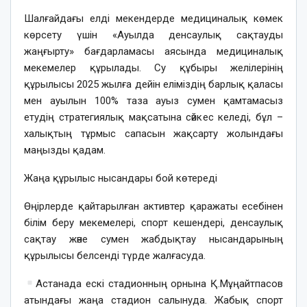
Шалғайдағы елді мекендерде медициналық көмек
көрсету үшін «Ауылда денсаулық сақтауды
жаңғырту» бағдарламасы аясында медициналық
мекемелер құрылады. Су құбыры желілерінің
құрылысы 2025 жылға дейін еліміздің барлық қаласы
мен ауылын 100% таза ауыз сумен қамтамасыз
етудің стратегиялық мақсатына сәйкес келеді, бұл –
халықтың тұрмыс сапасын жақсарту жолындағы
маңызды қадам.
Жаңа құрылыс нысандары бой көтереді
Өңірлерде қайтарылған активтер қаражаты есебінен
білім беру мекемелері, спорт кешендері, денсаулық
сақтау және сумен жабдықтау нысандарының
құрылысы белсенді түрде жалғасуда.
Астанада ескі стадионның орнына Қ.Мұңайтпасов
атындағы жаңа стадион салынуда. Жабық спорт