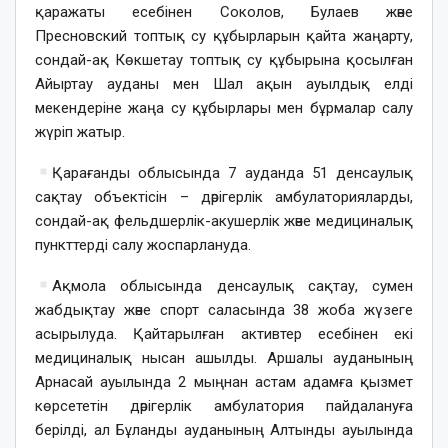
қаражаты есебінен Соколов, Булаев және
Пресновский топтық су құбырларын қайта жаңарту,
сондай-ақ Көкшетау топтық су құбырына қосылған
Айыртау ауданы мен Шал ақын ауылдық елді
мекендеріне жаңа су құбырлары мен бұрмалар салу
жүріп жатыр.
Қарағанды облысында 7 ауданда 51 денсаулық
сақтау объектісін – дәрігерлік амбулаторияларды,
сондай-ақ фельдшерлік-акушерлік және медициналық
пункттерді салу жоспарлануда.
Ақмола облысында денсаулық сақтау, сумен
жабдықтау және спорт саласында 38 жоба жүзеге
асырылуда. Қайтарылған активтер есебінен екі
медициналық нысан ашылды. Аршалы ауданының
Арнасай ауылында 2 мыңнан астам адамға қызмет
көрсететін дәрігерлік амбулатория пайдалануға
берілді, ал Бұланды ауданының Алтынды ауылында