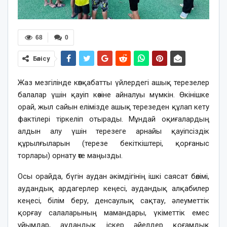
68
0
Бөлісу
Жаз мезгілінде көпқабатты үйлердегі ашық терезелер
балалар үшін қауіп көзіне айналуы мүмкін. Өкінішке
орай, жыл сайын елімізде ашық терезеден құлап кету
фактілері тіркеліп отырады. Мұндай оқиғалардың
алдын алу үшін терезеге арнайы қауіпсіздік
құрылғыларын (терезе бекіткіштері, қорғаныс
торлары) орнату өте маңызды.
Осы орайда, бүгін аудан әкімдігінің ішкі саясат бөлімі,
аудандық ардагерлер кеңесі, аудандық алқабилер
кеңесі, білім беру, денсаулық сақтау, әлеуметтік
қорғау салаларының мамандары, үкіметтік емес
ұйымдар, аудандық іскер әйелдер қоғамдық