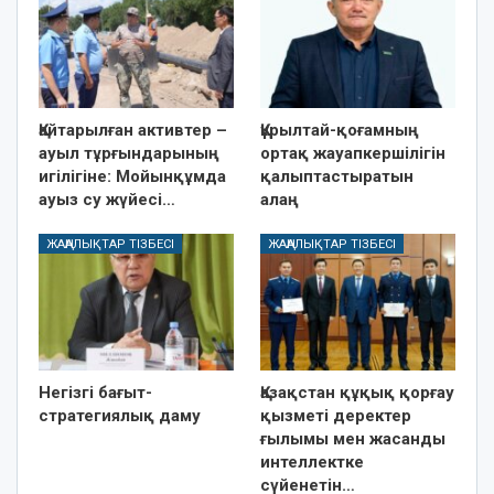
Қайтарылған активтер –
Құрылтай-қоғамның
ауыл тұрғындарының
ортақ жауапкершілігін
игілігіне: Мойынқұмда
қалыптастыратын
ауыз су жүйесі…
алаң
ЖАҢАЛЫҚТАР ТІЗБЕСІ
ЖАҢАЛЫҚТАР ТІЗБЕСІ
Негізгі бағыт-
Қазақстан құқық қорғау
стратегиялық даму
қызметі деректер
ғылымы мен жасанды
интеллектке
сүйенетін…