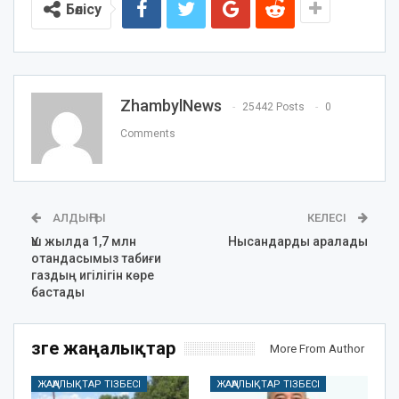
Бөлісу
ZhambylNews
25442 Posts
0
Comments
АЛДЫҢҒЫ
КЕЛЕСІ
Үш жылда 1,7 млн
Нысандарды аралады
отандасымыз табиғи
газдың игілігін көре
бастады
Өзге жаңалықтар
More From Author
ЖАҢАЛЫҚТАР ТІЗБЕСІ
ЖАҢАЛЫҚТАР ТІЗБЕСІ