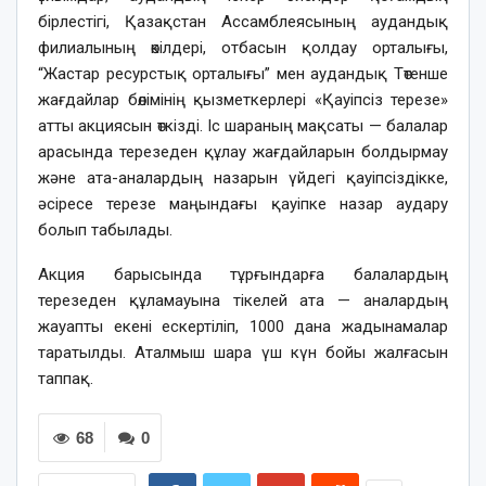
бірлестігі, Қазақстан Ассамблеясының аудандық
филиалының өкілдері, отбасын қолдау орталығы,
“Жастар ресурстық орталығы” мен аудандық Төтенше
жағдайлар бөлімінің қызметкерлері «Қауіпсіз терезе»
атты акциясын өткізді. Іс шараның мақсаты — балалар
арасында терезеден құлау жағдайларын болдырмау
және ата-аналардың назарын үйдегі қауіпсіздікке,
әсіресе терезе маңындағы қауіпке назар аудару
болып табылады.
Акция барысында тұрғындарға балалардың
терезеден құламауына тікелей ата — аналардың
жауапты екені ескертіліп, 1000 дана жадынамалар
таратылды. Аталмыш шара үш күн бойы жалғасын
таппақ.
68
0