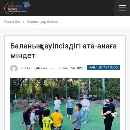
Басты бет
Жаңалықтар тізбесі
Баланың қауіпсіздігі ата-анаға
міндет
ЖАҢАЛЫҚТАР ТІЗБЕСІ
On
Июл 14, 2025
By
ZhambylNews