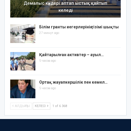
Демалыс күндері аптап ыстық қайтып
келеді
Білім гранты иегерлерінің тізімі шықты
27 минут ago
Қайтарылған активтер – ауыл…
5 часов ago
Ортақ жауапкершілік пен кемел…
5 часов ago
АЛДЫҢҒЫ
КЕЛЕСІ
1 of 6 368