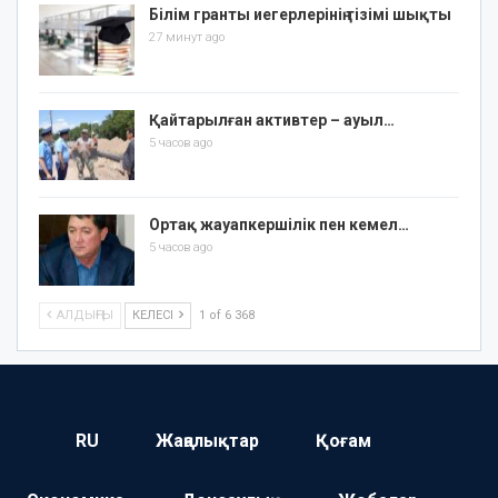
Білім гранты иегерлерінің тізімі шықты
27 минут ago
Қайтарылған активтер – ауыл…
5 часов ago
Ортақ жауапкершілік пен кемел…
5 часов ago
АЛДЫҢҒЫ
КЕЛЕСІ
1 of 6 368
RU
Жаңалықтар
Қоғам