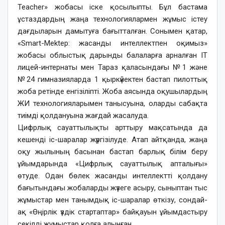
Teacher» жобасы іске қосылыпты. Бұл бастама
ұстаздардың жаңа технологиялармен жұмыс істеу
дағдыларын дамытуға бағытталған. Сонымен қатар,
«Smart-Mektep: жасанды интеллектпен оқимыз»
жобасы облыстық дарынды балаларға арналған IT
лицей-интернаты мен Тараз қаласындағы №1 және
№24 гимназияларда 1 қыркүйектен бастап пилоттық
жоба ретінде енгізіліпті. Жоба аясында оқушылардың
ЖИ технологияларымен танысуына, оларды сабақта
тиімді қолдануына жағдай жасалуда.
Цифрлық сауаттылықты арттыру мақсатында да
кешенді іс-шаралар жүргізілуде. Атап айтқанда, жаңа
оқу жылының басынан бастап барлық білім беру
ұйымдарында «Цифрлық сауаттылық апталығы»
өтуде. Одан бөлек жасанды интеллектті қолдану
бағытындағы жобаларды жүзеге асыру, сыныптан тыс
жұмыстар мен танымдық іс-шаралар өткізу, сондай-
ақ «Өңірлік үздік стартаптар» байқауын ұйымдастыру
секілді жұмыстар қолға алынған.