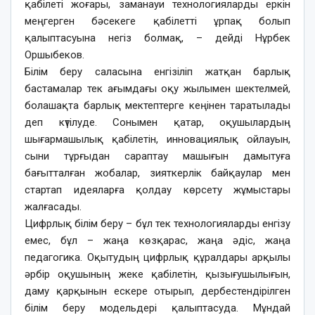
қабілеті жоғары, заманауи технологияларды еркін
меңгерген бәсекеге қабілетті ұрпақ болып
қалыптасуына негіз болмақ, – дейді Нұрбек
Оршыбеков.
Білім беру саласына енгізіліп жатқан барлық
бастамалар тек ағымдағы оқу жылымен шектелмей,
болашақта барлық мектептерге кеңінен таратылады
деп күтілуде. Сонымен қатар, оқушылардың
шығармашылық қабілетін, инновациялық ойлауын,
сыни тұрғыдан сараптау машығын дамытуға
бағытталған жобалар, зияткерлік байқаулар мен
стартап идеяларға қолдау көрсету жұмыстары
жалғасады.
Цифрлық білім беру – бұл тек технологияларды енгізу
емес, бұл – жаңа көзқарас, жаңа әдіс, жаңа
педагогика. Оқытудың цифрлық құралдары арқылы
әрбір оқушының жеке қабілетін, қызығушылығын,
даму қарқынын ескере отырып, дербестендірілген
білім беру модельдері қалыптасуда. Мұндай