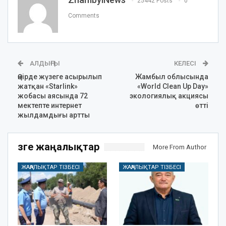
25442 Posts
0
Comments
АЛДЫҢҒЫ
КЕЛЕСІ
Өңірде жүзеге асырылып
Жамбыл облысында
жатқан «Starlink»
«World Clean Up Day»
жобасы аясында 72
экологиялық акциясы
мектепте интернет
өтті
жылдамдығы артты
Өзге жаңалықтар
More From Author
ЖАҢАЛЫҚТАР ТІЗБЕСІ
ЖАҢАЛЫҚТАР ТІЗБЕСІ