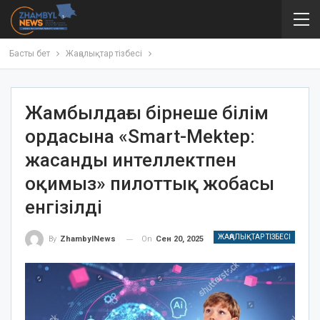
Басты бет
Жаңалықтар тізбесі
Жамбылдағы бірнеше білім
ордасына «Smart-Mektep:
жасанды интеллектпен
оқимыз» пилоттық жобасы
енгізілді
ЖАҢАЛЫҚТАР ТІЗБЕСІ
On
Сен 20, 2025
By
ZhambylNews