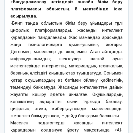
«Бағдарламалау негіздері» онлайн білім беру
платформасы облыстың 8 мектебінде іске
асырылуда.
-Бүгінгі таңда облыстың білім беру ұйымдары түрлі
цифрлық платформаларды, жасанды интеллект
құралдарын пайдаланады. Жас мамандар арасында
жаңа технологияларға қызығушылық жоғары.
Дегенмен, мәселелер де жоқ емес. Атап айтқанда,
инфрақұрылымдық шектеулер, шалғай ауыл
мектептерінде интернеттің, материалдық-техникалық
базаның әлсіздігі қиындықтар туындатуда. Сонымен
қатар оқушылардың өз бетімен ойлану қабілетінің
төмендеуі байқалуда. Жасанды интеллекттен дайын
жауапты көшіру әдетке айналған. Оқушылардың
көпшілігінің ақпаратты сыни тұрғыда бағалау,
цифрлық этика, киберқауіпсіздік мәселелерінде
жеткілікті білімдері жоқ, – дейді басқарма басшысы.
Мәселен педагогтерді жасанды интеллект
құралдарын қолдануға үйрету мақсатында «AI-