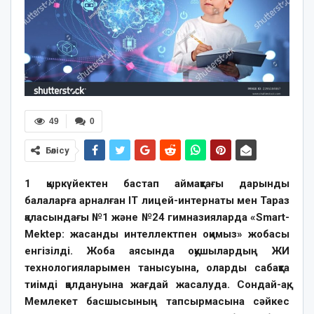
49
0
Бөлісу
1 қыркүйектен бастап аймақтағы дарынды
балаларға арналған IT лицей-интернаты мен Тараз
қаласындағы №1 және №24 гимназияларда «Smart-
Mektep: жасанды интеллектпен оқимыз» жобасы
енгізілді. Жоба аясында оқушылардың ЖИ
технологияларымен танысуына, оларды сабақта
тиімді қолдануына жағдай жасалуда. Сондай-ақ,
Мемлекет басшысының тапсырмасына сәйкес