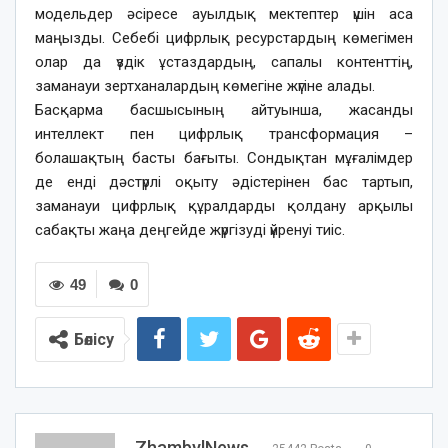
модельдер әсіресе ауылдық мектептер үшін аса
маңызды. Себебі цифрлық ресурстардың көмегімен
олар да үздік ұстаздардың, сапалы контенттің,
заманауи зертханалардың көмегіне жүгіне алады.
Басқарма басшысының айтуынша, жасанды
интеллект пен цифрлық трансформация –
болашақтың басты бағыты. Сондықтан мұғалімдер
де енді дәстүрлі оқыту әдістерінен бас тартып,
заманауи цифрлық құралдарды қолдану арқылы
сабақты жаңа деңгейде жүргізуді үйренуі тиіс.
49
0
Бөлісу
ZhambylNews