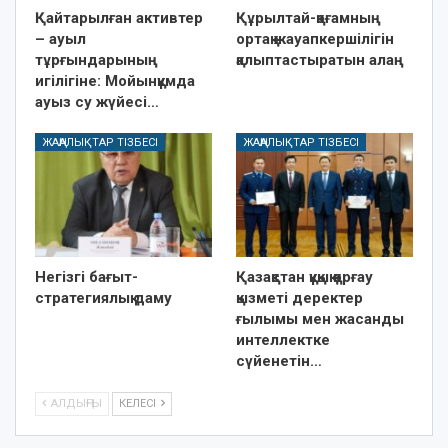
Қайтарылған активтер
Құрылтай-қоғамның
– ауыл
ортақ жауапкершілігін
тұрғындарының
қалыптастыратын алаң
игілігіне: Мойынқұмда
ауыз су жүйесі…
ЖАҢАЛЫҚТАР ТІЗБЕСІ
ЖАҢАЛЫҚТАР ТІЗБЕСІ
Негізгі бағыт-
Қазақстан құқық қорғау
стратегиялық даму
қызметі деректер
ғылымы мен жасанды
интеллектке
сүйенетін…
АЛДЫҢҒЫ
КЕЛЕСІ