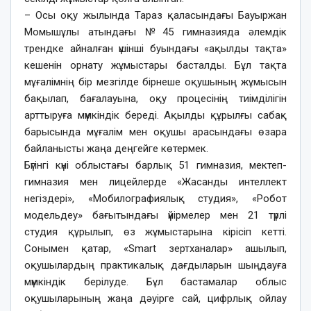
– Осы оқу жылында Тараз қаласындағы Бауыржан
Момышұлы атындағы №45 гимназияда әлемдік
трендке айналған үшінші буындағы «ақылды тақта»
кешенін орнату жұмыстары басталды. Бұл тақта
мұғалімнің бір мезгілде бірнеше оқушының жұмысын
бақылап, бағалауына, оқу процесінің тиімділігін
арттыруға мүмкіндік береді. Ақылды құрылғы сабақ
барысында мұғалім мен оқушы арасындағы өзара
байланысты жаңа деңгейге көтермек.
Бүгінгі күні облыстағы барлық 51 гимназия, мектеп-
гимназия мен лицейлерде «Жасанды интеллект
негіздері», «Мобилографиялық студия», «Робот
модельдеу» бағытындағы үйірмелер мен 21 түрлі
студия құрылып, өз жұмыстарына кірісіп кетті.
Сонымен қатар, «Smart зертханалар» ашылып,
оқушылардың практикалық дағдыларын шыңдауға
мүмкіндік берілуде. Бұл бастамалар облыс
оқушыларының жаңа дәуірге сай, цифрлық ойлау