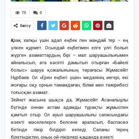
75
0
Бөлісу
Қазақ халқы үшін адал еңбек пен маңдай тер – ең
үлкен құрмет. Осындай еңбегімен елге үлгі болып
жүрген азаматтардың бірі – мал шаруашылығымен
айналысып, ата кәсіпті дамытып отырған «Байелі
болыс» шаруа қожалығының төрағасы Жұмасейіт
Нұрбаев. Ол «Ерен еңбегі үшін» медалінің иегері, екі
жоғары оқу орнын тәмамдаған, білімі мен тәжірибесі
тоғысқан азамат.
Зейнет жасына шықса да, Жұмасейіт Асаналыұлы
бүгінде оннан астам адамды тұрақты жұмыспен
қамтып отыр. Ол ауыл шаруашылығы саласындағы
өзекті мәселелерге белсене араласып, баспасөз
бетінде пікір білдіріп келеді. Саланы терең
білетіндіктен, оның ой-пікірлері қашанда өзекті.