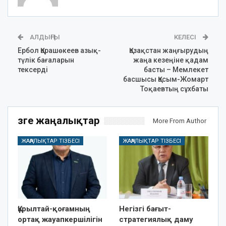
АЛДЫҢҒЫ
КЕЛЕСІ
Ербол Қарашөкеев азық-
Қазақстан жаңғырудың
түлік бағаларын
жаңа кезеңіне қадам
тексерді
басты – Мемлекет
басшысы Қасым-Жомарт
Тоқаевтың сұхбаты
Өзге жаңалықтар
More From Author
ЖАҢАЛЫҚТАР ТІЗБЕСІ
ЖАҢАЛЫҚТАР ТІЗБЕСІ
Құрылтай-қоғамның
Негізгі бағыт-
ортақ жауапкершілігін
стратегиялық даму