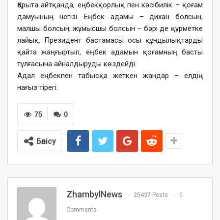
Қорыта айтқанда, еңбекқорлық пен кәсібилік – қоғам
дамуының негізі. Еңбек адамы – дихан болсын,
малшы болсын, жұмысшы болсын – бәрі де құрметке
лайық. Президент бастамасы осы құндылықтарды
қайта жаңғыртып, еңбек адамын қоғамның басты
тұлғасына айналдыруды көздейді.
Адал еңбекпен табысқа жеткен жандар – елдің
нағыз тірегі.
75
0
Бөлісу
ZhambylNews
25437 Posts
0
Comments