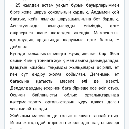
– 25 жылдан астам уақыт бұрын бауырларыммен
бірге жеке шаруа қожалығын құрдық. Алдымен қой
бақтық, кейін жылқы шаруашылығына бет бұрдық.
Асылтұқымды жылқыларды еліміздің өзге
өңірлерінен және шетелден әкелдік. Мемлекеттік
қолдаудың арқасында шаруамыз өрге басты, –
дейді ол.
Бүгінде қожалықта мыңға жуық жылқы бар. Жыл
сайын 4 мың тоннаға жуық мал азығы дайындалады.
Қазақтың «жабы» тұқымды жылқылары өсіріліп, ет
пен сүт өндіру жолға қойылған. Дегенмен, ет
бағасына қатысты мәселе әлі де өзекті.
Делдалдардың әсерінен баға бірнеше есе өсіп отыр.
Осыған байланысты облыс орталықтарында
көтерме-тарату орталықтарын құру қажет деген
ұсыныс айтылады.
Жайылым мәселесі де толық шешімін таппай отыр.
Иесіз жатқандай көрінетін жерлердің нақты иелері