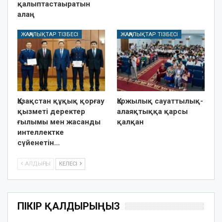
қалыптастаыратын
алаң
ЖАҢАЛЫҚТАР ТІЗБЕСІ
ЖАҢАЛЫҚТАР ТІЗБЕСІ
Қазақстан құқық қорғау
Қаржылық сауаттылық-
қызметі деректер
алаяқтыққа қарсы
ғылымы мен жасанды
қалқан
интеллектке
сүйенетін…
АЛДЫҢҒЫ
КЕЛЕСІ
ПІКІР ҚАЛДЫРЫҢЫЗ