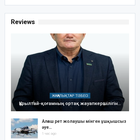
Reviews
ЖАҢАЛЫҚТАР ТІЗБЕСІ
Құрылтай-қоғамның ортақ жауапкершілігін…
Алғаш рет жолаушы мінген ұшқышсыз
әуе…
1 час ago