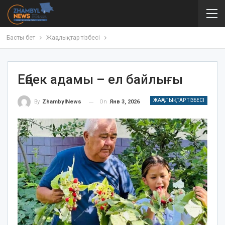
Басты бет
Жаңалықтар тізбесі
Еңбек адамы – ел байлығы
ЖАҢАЛЫҚТАР ТІЗБЕСІ
On
Янв 3, 2026
By
ZhambylNews