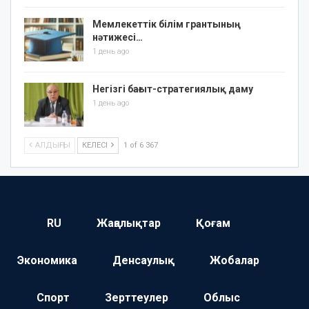
Мемлекеттік білім грантының
нәтижесі…
1 день ago
Негізгі бағыт-стратегиялық даму
1 день ago
АЛДЫҢҒЫ
КЕЛЕСІ
1 of 6 367
RU
Жаңалықтар
Қоғам
Экономика
Денсаулық
Жобалар
Спорт
Зерттеулер
Облыс