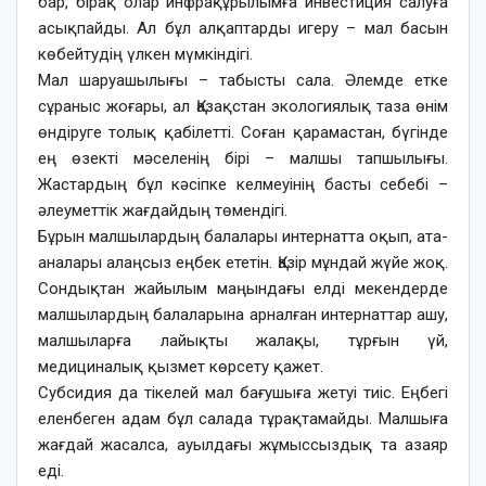
бар, бірақ олар инфрақұрылымға инвестиция салуға
асықпайды. Ал бұл алқаптарды игеру – мал басын
көбейтудің үлкен мүмкіндігі.
Мал шаруашылығы – табысты сала. Әлемде етке
сұраныс жоғары, ал Қазақстан экологиялық таза өнім
өндіруге толық қабілетті. Соған қарамастан, бүгінде
ең өзекті мәселенің бірі – малшы тапшылығы.
Жастардың бұл кәсіпке келмеуінің басты себебі –
әлеуметтік жағдайдың төмендігі.
Бұрын малшылардың балалары интернатта оқып, ата-
аналары алаңсыз еңбек ететін. Қазір мұндай жүйе жоқ.
Сондықтан жайылым маңындағы елді мекендерде
малшылардың балаларына арналған интернаттар ашу,
малшыларға лайықты жалақы, тұрғын үй,
медициналық қызмет көрсету қажет.
Субсидия да тікелей мал бағушыға жетуі тиіс. Еңбегі
еленбеген адам бұл салада тұрақтамайды. Малшыға
жағдай жасалса, ауылдағы жұмыссыздық та азаяр
еді.