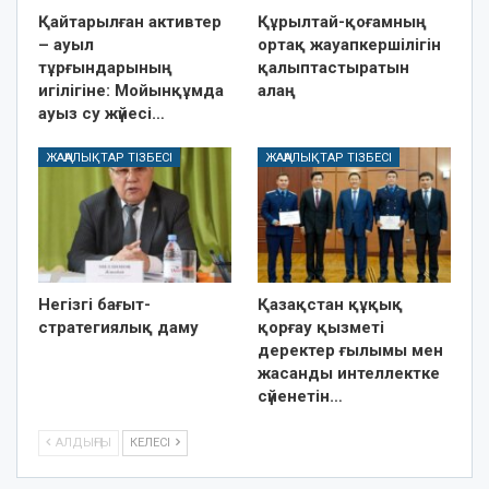
Қайтарылған активтер
Құрылтай-қоғамның
– ауыл
ортақ жауапкершілігін
тұрғындарының
қалыптастыратын
игілігіне: Мойынқұмда
алаң
ауыз су жүйесі…
ЖАҢАЛЫҚТАР ТІЗБЕСІ
ЖАҢАЛЫҚТАР ТІЗБЕСІ
Негізгі бағыт-
Қазақстан құқық
стратегиялық даму
қорғау қызметі
деректер ғылымы мен
жасанды интеллектке
сүйенетін…
АЛДЫҢҒЫ
КЕЛЕСІ