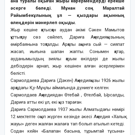
ана туралы оқыған жыры көрермендерді ерекше
әсерге бөледі. Мұнан соң Маралтай
Райымбекұлының ұл — қыздары ақынның
өлеңдерін мәнерлеп оқыды.
Жыр кешіне қатысқан аудан әкімі Сәкен Мамытов
құттықтау сөз сөйлеп, Дариға Ақмедияқызының
өмірбаянына тоқталды. Арқалы ақынға сый — сияпат
жасап, иығына шапан жапты. Сонымен қатар,
ауданымыздың зиялы қауым өкілдері де жылы
дебіздерін арнап, жыр кешінен алған әсерлерімен
бөлісті.
Сармолдаева Дариға (Дәкен) Ақмедияқызы 1926 жылы
арқадағы Қу-Мұңлы аймағында дүниеге келген.
Сармолдаев Ақмедиядан Өтебай , Өтелбай, Ырсалды,
Дариға атты екі ұл, екі қыз тараған.
Дариға Сармолдаева 1937 жылы Алматыдағы нөмірі
12 мектепте оқып жүрген кезінде әкесі Ақмедия «Халық
жауы» деген жалған жалаға тап болып атылып кетеді.
Содан кейін «Балапан басына, тұрымтай тұсына»