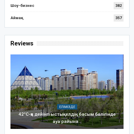
Шоу-бизнес
382
Аймақ
357
Reviews
ЕЛІМІЗДЕ
42°C-қа дейінгі ыстық: елдің басым бөлігінде
ауа райына…