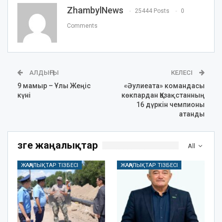
ZhambylNews
25444 Posts
0
Comments
АЛДЫҢҒЫ
КЕЛЕСІ
9 мамыр – Ұлы Жеңіс
«Әулиеата» командасы
күні
көкпардан Қазақстанның
16 дүркін чемпионы
атанды
Өзге жаңалықтар
All
ЖАҢАЛЫҚТАР ТІЗБЕСІ
ЖАҢАЛЫҚТАР ТІЗБЕСІ