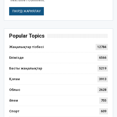
next time I comment.
Popular Topics
Жаңалықтар тізбесі
12784
Елімізде
6566
Басты жаңалықтар
5219
Қоғам
3913
Облыс
2628
Әлем
755
Спорт
609