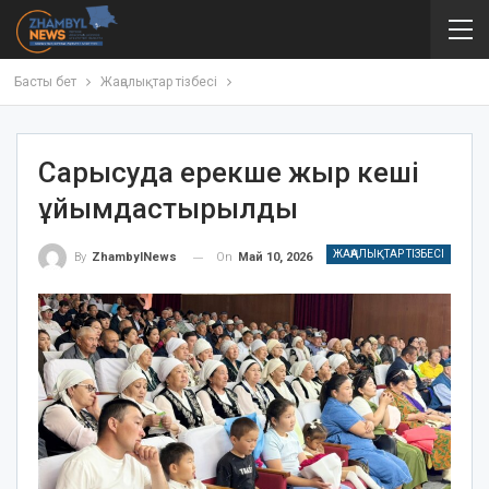
Басты бет
Жаңалықтар тізбесі
Сарысуда ерекше жыр кеші
ұйымдастырылды
ЖАҢАЛЫҚТАР ТІЗБЕСІ
On
Май 10, 2026
By
ZhambylNews