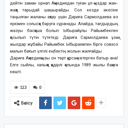
дейтін заман орнап Ақмедиядан туған ұл-қыздар жан-
жаққа тарыдай шашырайды. Сол кезде әкесіне
таңылған жаланы ақтау үшін Дариға Сармолдаева өз
еркімен соғысқа баруға сұранады. Алайда, тағдырдың
жазуы басқаша болып Ыбырайұлы Райымбекпен
қосылып түтін түтетеді. Дариға Сармолдаева ұзақ
жылдар жұбайы Райымбек Ыбыраевпен бірге совхоз
малын бағып үлгілі еңбектің жолын жалғайды.
Дариға Ақмедияқызы он төрт құрсақ көтерген батыр ана!
Елге сыйлы, халыққа қадірлі қалында 1989 жылы бақиға
көшті.
113
0
Бөлісу