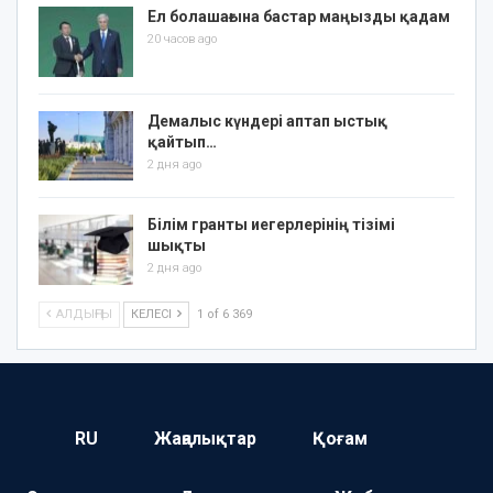
Ел болашағына бастар маңызды қадам
20 часов ago
Демалыс күндері аптап ыстық
қайтып…
2 дня ago
Білім гранты иегерлерінің тізімі
шықты
2 дня ago
АЛДЫҢҒЫ
КЕЛЕСІ
1 of 6 369
RU
Жаңалықтар
Қоғам