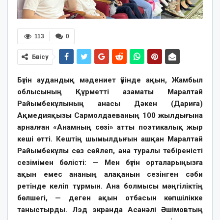
113
0
Бөлісу
Бүгін аудандық мәдениет үйінде ақын, Жамбыл
облысының Құрметті азаматы Маралтай
Райымбекұлының анасы Дәкен (Дариға)
Ақмедияқызы Сармолдаеваның 100 жылдығына
арналған «Анамның сөзі» атты поэтикалық жыр
кеші өтті. Кештің шымылдығын ашқан Маралтай
Райымбекұлы сөз сөйлеп, ана туралы тебіреністі
сезімімен бөлісті: — Мен бүгін орталарыңызға
ақын емес ананың алақанын сезінген сәби
ретінде келіп тұрмын. Ана болмысы мәңгіліктің
бөлшегі, — деген ақын отбасын көпшілікке
таныстырды. Лэд экранда Асанәлі Әшімовтың