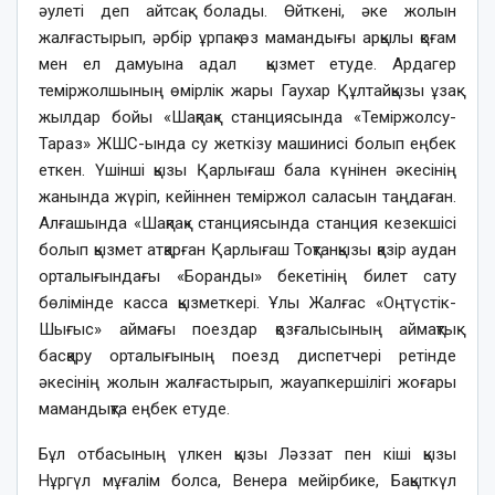
әулеті деп айтсақ болады. Өйткені, әке жолын
жалғастырып, әрбір ұрпақ өз мамандығы арқылы қоғам
мен ел дамуына адал қызмет етуде. Ардагер
теміржолшының өмірлік жары Гаухар Құлтайқызы ұзақ
жылдар бойы «Шақпақ» станциясында «Теміржолсу-
Тараз» ЖШС-ында су жеткізу машинисі болып еңбек
еткен. Үшінші қызы Қарлығаш бала күнінен әкесінің
жанында жүріп, кейіннен теміржол саласын таңдаған.
Алғашында «Шақпақ» станциясында станция кезекшісі
болып қызмет атқарған Қарлығаш Тоқтанқызы қазір аудан
орталығындағы «Боранды» бекетінің билет сату
бөлімінде касса қызметкері. Ұлы Жалғас «Оңтүстік-
Шығыс» аймағы поездар қозғалысының аймақтық
басқару орталығының поезд диспетчері ретінде
әкесінің жолын жалғастырып, жауапкершілігі жоғары
мамандықта еңбек етуде.
Бұл отбасының үлкен қызы Ләззат пен кіші қызы
Нұргүл мұғалім болса, Венера мейірбике, Бақыткүл