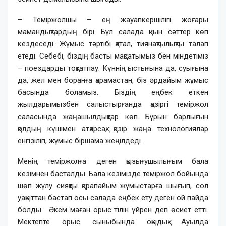
– Теміржолшы – ең жауапкершілігі жоғары
мамандықтардың бірі. Бұл салада қиын сәттер көп
кездеседі. Жұмыс тәртібі қатал, тиянақтылықты талап
етеді. Себебі, біздің басты мақсатымыз бен міндетіміз
– поездарды тоқтатпау. Күннің ыстығына да, суығына
да, жел мен боранға қарамастан, біз әрдайым жұмыс
басында боламыз. Біздің еңбек еткен
жылдарымызбен салыстырғанда қазіргі теміржол
саласында жаңашылдықтар көп. Бұрын барлығын
қолдың күшімен атқарсақ, қазір жаңа технологиялар
енгізіліп, жұмыс біршама жеңілдеді.
Менің теміржолға деген қызығушылығым бала
кезімнен басталды. Бала кезімізде теміржол бойында
шөп жұлу сияқты қарапайым жұмыстарға шығып, сол
уақыттан бастап осы салада еңбек ету деген ой пайда
болды. Әкем маған орыс тілін үйрен деп өсиет етті.
Мектепте орыс сыныбында оқыдық. Ауылда