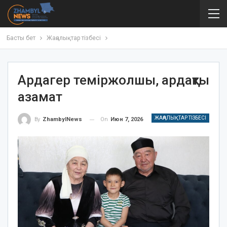
Басты бет
Жаңалықтар тізбесі
Ардагер теміржолшы, ардақты
азамат
ЖАҢАЛЫҚТАР ТІЗБЕСІ
On
Июн 7, 2026
By
ZhambylNews