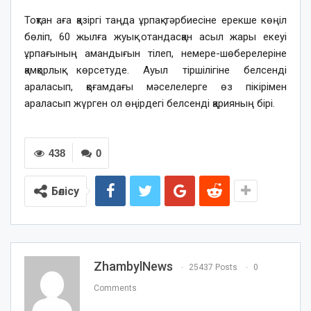
Тоқтан аға қазіргі таңда ұрпақ тәрбиесіне ерекше көңіл
бөліп, 60 жылға жуық отандасқан асыл жары екеуі
ұрпағының амандығын тілеп, немере-шөберелеріне
қамқорлық көрсетуде. Ауыл тіршілігіне белсенді
араласып, қоғамдағы мәселелерге өз пікірімен
араласып жүрген ол өңірдегі белсенді қарияның бірі.
438
0
Бөлісу
ZhambylNews
25437 Posts
0
Comments