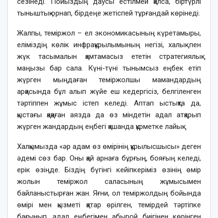
сезінеді. Пойыздың даусы естілмей қалса, біртүрлі
тыныштық орнап, бірдеңе жетіспей тұрғандай көрінеді.
Жалпы, теміржол – ел экономикасының күретамыры,
еліміздің көлік инфрақұрылымының негізі, халық пен
жүк тасымалын қамтамасыз ететін стратегиялық
маңызы бар сала. Күні-түні тынымсыз еңбек етіп
жүрген мыңдаған теміржолшы мамандардың
арқасында бұл алып жүйе еш кедергісіз, белгіленген
тәртіппен жұмыс істеп келеді. Аптап ыстықта да,
қыстағы қақаған аязда да өз міндетін адал атқарып
жүрген жандардың еңбегі қашанда құрметке лайық.
Халқымызда «әр адам өз өмірінің құрылысшысы» деген
әдемі сөз бар. Оны қай арнаға бұрғың, бояғың келеді,
ерік өзіңде. Біздің бүгінгі кейіпкеріміз өзінің өмір
жолын теміржол саласының жұмысымен
байланыстырған жан. Яғни, ол теміржолдың бойында
өмірі мен қызметі қатар өрілген, темірдей тәртіпке
бағынып, адал еңбегімен абырой биігінен көрінген