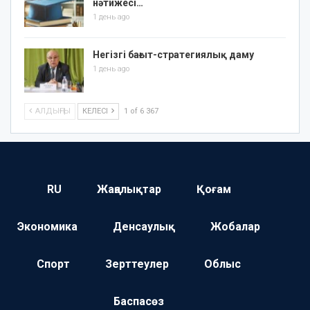
нәтижесі…
1 день ago
Негізгі бағыт-стратегиялық даму
1 день ago
АЛДЫҢҒЫ
КЕЛЕСІ
1 of 6 367
RU
Жаңалықтар
Қоғам
Экономика
Денсаулық
Жобалар
Спорт
Зерттеулер
Облыс
Баспасөз