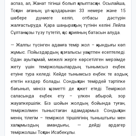
аспаз, ал, Жанат тігінші болып қалыптасқан. Осылайша,
Тоқтан ағаның ұл-қыздарынан 33 немере және 15
шөбере дүниеге келіп, отбасы дәстүрін
жалғастыруда. Қара шаңырақтың түтінін келіні Лейла
Сұлтанқызы түзу түтетіп, қос қарияның батасын алуда.
— Жалпы түсінген адамға темір жол – қиындығы көп
жұмыс. Пойыздардың қозғалысы уақытпен есептеледі.
Одан ауытқымай, межелі жерге көрсетілген мерзімде
жету үшін теміржолшылардың тынымсыз еңбек
етуіне тура келеді. Кейде тынымсыз еңбек те аздық
ететін кездер болады. Сондықтан темірдей тәртіпке
бағынып, мінсіз қызметті де қажет етеді. Теміржол
саласында еңбек ету – үлкен абырой, зор
жауапкершілік. Біз шойын жолдың бойында туған,
теміржолмен тыныстаған адамдармыз. Сондықтан
менің тілегім – теміржол тіршілігінің тыныштығы мен
халқымыздың амандығы, — дейді ардагер
теміржолшы Тоқтан Исабекұлы.