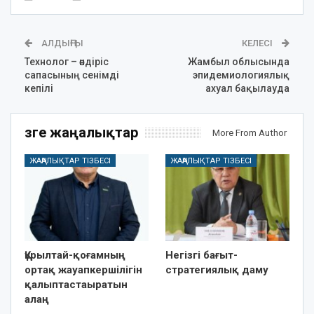
АЛДЫҢҒЫ
КЕЛЕСІ
Технолог – өндіріс
Жамбыл облысында
сапасының сенімді
эпидемиологиялық
кепілі
ахуал бақылауда
Өзге жаңалықтар
More From Author
ЖАҢАЛЫҚТАР ТІЗБЕСІ
ЖАҢАЛЫҚТАР ТІЗБЕСІ
Құрылтай-қоғамның
Негізгі бағыт-
ортақ жауапкершілігін
стратегиялық даму
қалыптастаыратын
алаң