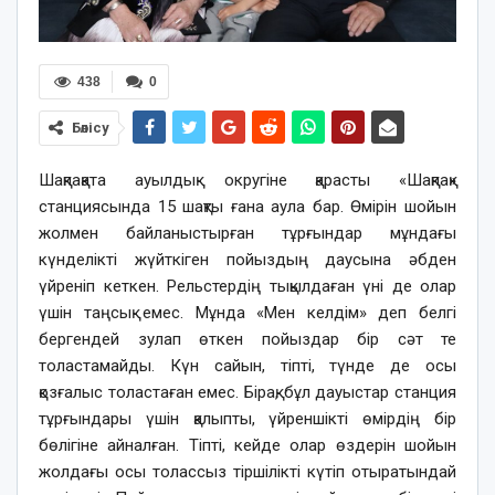
438
0
Бөлісу
Шақпақата ауылдық округіне қарасты «Шақпақ»
станциясында 15 шақты ғана аула бар. Өмірін шойын
жолмен байланыстырған тұрғындар мұндағы
күнделікті жүйткіген пойыздың даусына әбден
үйреніп кеткен. Рельстердің тықылдаған үні де олар
үшін таңсық емес. Мұнда «Мен келдім» деп белгі
бергендей зулап өткен пойыздар бір сәт те
толастамайды. Күн сайын, тіпті, түнде де осы
қозғалыс толастаған емес. Бірақ, бұл дауыстар станция
тұрғындары үшін қалыпты, үйреншікті өмірдің бір
бөлігіне айналған. Тіпті, кейде олар өздерін шойын
жолдағы осы толассыз тіршілікті күтіп отыратындай