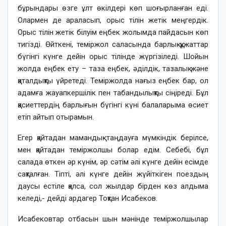
бұрындары өзге ұлт өкілдері көп шоғырланған еді.
Олармен де араласып, орыс тілін жетік меңгердік.
Орыс тілін жетік білуім еңбек жолымда пайдасын көп
тигізді. Өйткені, теміржол саласында барлық құжаттар
бүгінгі күнге дейін орыс тілінде жүргізіледі. Шойын
жолда еңбек ету – таза еңбек, әділдік, тазалық және
қаталдықты үйретеді. Теміржолда нағыз еңбек бар, ол
адамға жауапкершілік пен табандылықты сіңіреді. Бұл
қасиеттердің барлығын бүгінгі күні балаларыма өсиет
етіп айтып отырамын.
Егер қайтадан мамандық таңдауға мүмкіндік берілсе,
мен қайтадан теміржолшы болар едім. Себебі, бұл
салада өткен әр күнім, әр сәтім әлі күнге дейін есімде
сақталған. Тіпті, әлі күнге дейін жүйіткіген поездың
даусы естіле қалса, сол жылдар бірден көз алдыма
келеді,- дейді ардагер Тоқтан Исабеков.
Исабековтар отбасын шын мәнінде теміржолшылар