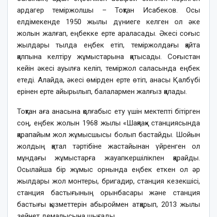
ардагер теміржолшы – Тоқтан Исабеков. Осы
елдімекенде 1950 жылы дүниеге келген ол әке
жолын жалғап, еңбекке ерте араласады. Әкесі соғыс
жылдары тылда еңбек етіп, теміржолдағы қайта
қалпына келтіру жұмыстарына қатысады. Соғыстан
кейін әкесі ауылға келіп, теміржол саласында еңбек
етеді. Алайда, әкесі өмірден ерте өтіп, анасы Қалбүбі
ерінен ерте айырылып, балалармен жалғыз қалады.
Тоқтан аға анасына қолғабыс ету үшін мектепті бітірген
соң, еңбек жолын 1968 жылы «Шақпақ» станциясында
қарапайым жол жұмысшысы болып бастайды. Шойын
жолдың қатал тәртібіне жастайынан үйренген ол
мұндағы жұмыстарға жауапкершілікпен қарайды.
Осылайша бір жұмыс орнында еңбек еткен ол әр
жылдары жол монтеры, бригадир, станция кезекшісі,
станция бастығының орынбасары және станция
бастығы қызметтерін абыроймен атқарып, 2013 жылы
зейнет демалысына шығады.