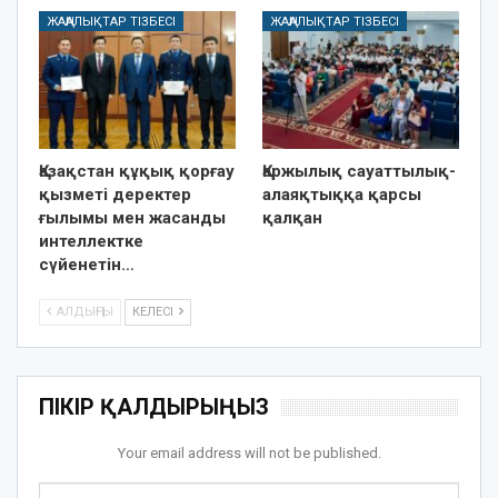
ЖАҢАЛЫҚТАР ТІЗБЕСІ
ЖАҢАЛЫҚТАР ТІЗБЕСІ
Қазақстан құқық қорғау
Қаржылық сауаттылық-
қызметі деректер
алаяқтыққа қарсы
ғылымы мен жасанды
қалқан
интеллектке
сүйенетін…
АЛДЫҢҒЫ
КЕЛЕСІ
ПІКІР ҚАЛДЫРЫҢЫЗ
Your email address will not be published.