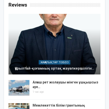
Reviews
ЖАҢАЛЫҚТАР ТІЗБЕСІ
Құрылтай-қоғамның ортақ жауапкершілігін…
Алғаш рет жолаушы мінген ұшқышсыз
әуе…
1 час ago
Мемлекеттік білім грантының