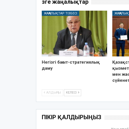
Өзге жаңалықтар
ЖАҢАЛЫҚТАР ТІЗБЕСІ
ЖАҢАЛЫҚ
Негізгі бағыт-стратегиялық
Қазақст
даму
қызмет
мен жа
сүйене
АЛДЫҢҒЫ
КЕЛЕСІ
ПІКІР ҚАЛДЫРЫҢЫЗ