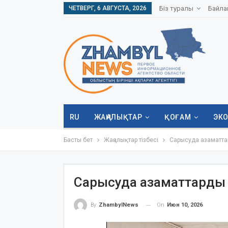
ЧЕТВЕРГ, 6 АВГУСТА, 2026
Біз туралы
Байла
RU
ЖАҢАЛЫҚТАР
ҚОҒАМ
ЭК
Басты бет
Жаңалықтар тізбесі
Сарысуда азаматта
Сарысуда азаматтарды ж
On
Июн 10, 2026
By
ZhambylNews