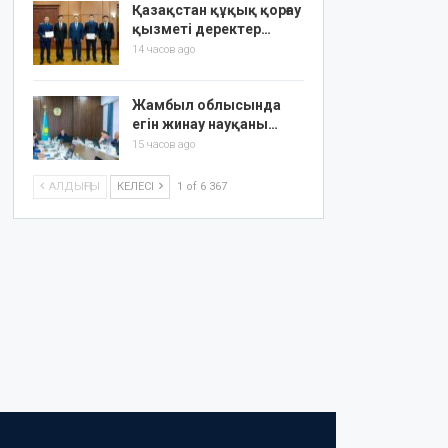
Қазақстан құқық қорғау
қызметі деректер…
14 часов ago
Жамбыл облысында
егін жинау науқаны…
15 часов ago
АЛДЫҢҒЫ
КЕЛЕСІ
1 of 6 367