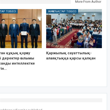
More From Author
ТАР ТІЗБЕСІ
ЖАҢАЛЫҚТАР ТІЗБЕСІ
ан құқық қорғау
Қаржылық сауаттылық-
і деректер ғылымы
алаяқтыққа қарсы қалқан
санды интеллектке
тін…