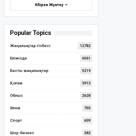
Көбірек Жүктеу
Popular Topics
Жаңалықтар тізбесі
12782
Елімізде
6561
Басты жаңалықтар
5219
Қоғам
3913
Облыс
2628
Әлем
755
Спорт
609
Шоу-бизнес
382