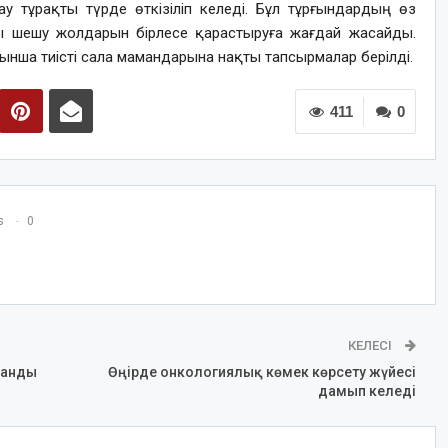
 тұрақты түрде өткізіліп келеді. Бұл тұрғындардың өз
арды шешу жолдарын бірлесе қарастыруға жағдай жасайды.
ынша тиісті сала мамандарына нақты тапсырмалар берілді.
411
0
s
0
КЕЛЕСІ
ланды
Өңірде онкологиялық көмек көрсету жүйесі
дамып келеді