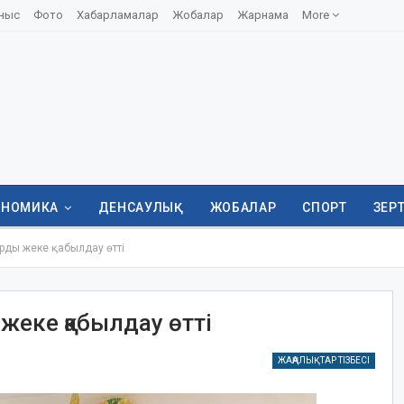
ныс
Фото
Хабарламалар
Жобалар
Жарнама
More
ОНОМИКА
ДЕНСАУЛЫҚ
ЖОБАЛАР
СПОРТ
ЗЕР
рды жеке қабылдау өтті
еке қабылдау өтті
ЖАҢАЛЫҚТАР ТІЗБЕСІ