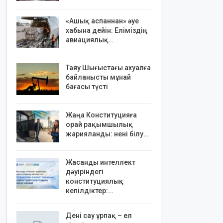
«Ашық аспаннан» әуе
хабына дейін: Еліміздің
авиациялық…
Таяу Шығыстағы ахуалға
байланысты мұнай
бағасы түсті
Жаңа Конституцияға
орай рақымшылық
жарияланды: нені білу…
Жасанды интеллект
дәуіріндегі
конституциялық
кепілдіктер:…
Дені сау ұрпақ – ел