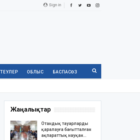
Sign in
ТТЕУЛЕР
ОБЛЫС
БАСПАСӨЗ
Жаңалықтар
Отандық тауарларды
қаралауға бағытталған
ақпараттық науқан…