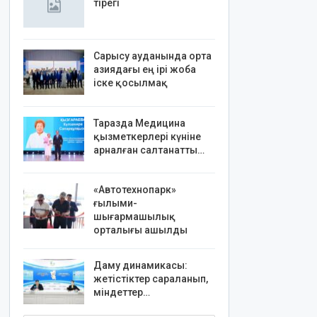
тірегі
Сарысу ауданында орта
азиядағы ең ірі жоба
іске қосылмақ
Таразда Медицина
қызметкерлері күніне
арналған салтанатты…
«Автотехнопарк»
ғылыми-
шығармашылық
орталығы ашылды
Даму динамикасы:
жетістіктер сараланып,
міндеттер…