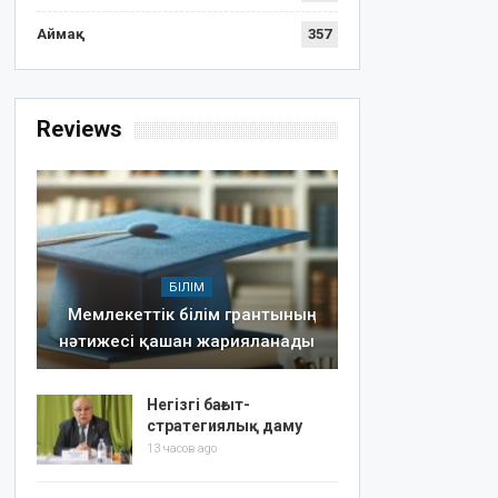
Аймақ
357
Reviews
БІЛІМ
Мемлекеттік білім грантының
нәтижесі қашан жарияланады
Негізгі бағыт-
стратегиялық даму
13 часов ago