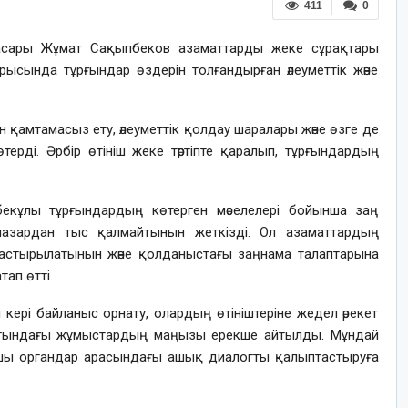
411
0
басары Жұмат Сақыпбеков азаматтарды жеке сұрақтары
ысында тұрғындар өздерін толғандырған әлеуметтік және
 қамтамасыз ету, әлеуметтік қолдау шаралары және өзге де
өтерді. Әрбір өтініш жеке тәртіпте қаралып, тұрғындардың
бекұлы тұрғындардың көтерген мәселелері бойынша заң
іш назардан тыс қалмайтынын жеткізді. Ол азаматтардың
қарастырылатынын және қолданыстағы заңнама талаптарына
ап өтті.
ері байланыс орнату, олардың өтініштеріне жедел әрекет
бағытындағы жұмыстардың маңызы ерекше айтылды. Мұндай
рушы органдар арасындағы ашық диалогты қалыптастыруға