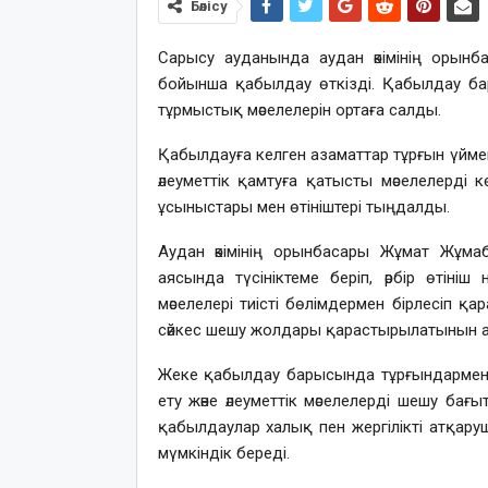
Бөлісу
Сарысу ауданында аудан әкімінің орын
бойынша қабылдау өткізді. Қабылдау бар
тұрмыстық мәселелерін ортаға салды.
Қабылдауға келген азаматтар тұрғын үймен
әлеуметтік қамтуға қатысты мәселелерді к
ұсыныстары мен өтініштері тыңдалды.
Аудан әкімінің орынбасары Жұмат Жұма
аясында түсініктеме беріп, әрбір өтін
мәселелері тиісті бөлімдермен бірлесіп 
сәйкес шешу жолдары қарастырылатынын ат
Жеке қабылдау барысында тұрғындармен к
ету және әлеуметтік мәселелерді шешу 
қабылдаулар халық пен жергілікті атқа
мүмкіндік береді.