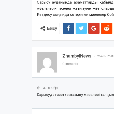
Сарысу ауданында азаматтарды қабылдау
мәселелерін тікелей жеткізуіне және ол
Кездесу соңында көтерілген мәселелер бой
Бөлісу
ZhambylNews
25435 Post
Comments
АЛДЫҢҒЫ
Сарысуда газетке жазылу мәселесі талқы