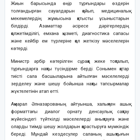
Жиын барысында өңір тұрғындары өздерін
толғандырған сауалдарын қойып, медициналық
мекемелердің жұмысына қатысты ұсыныстарын
білдірді. Азаматтар әсіресе дәрігерлердің
қолжетімділігі, емхана қызметі, диагностика сапасы
және кейбір ем түрлеріне қол жеткізу мәселелерін
көтерді.
Министр әрбір көтерілген сұраққа жеке тоқталып,
тұрғындарға нақты түсіндірме берді. Сонымен қатар
тиісті сала басшыларына айтылған мәселелерді
зерделеу және шешу бойынша нақты тапсырмалар
жүктелетінін атап өтті.
Ақмарал Әлназарованың айтуынша, халықпен ашық
форматтағы диалог орнату денсаулық сақтау
жүйесіндегі түйткілді мәселелерді анықтауға және
оларды тиімді шешу жолдарын қарастыруға мүмкіндік
береді. Мұндай кездесулер саланың ашықтығын