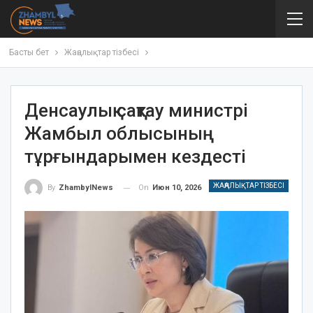
Басты бет
Жаңалықтар тізбесі
Денсаулық сақтау министрі
Жамбыл облысының
тұрғындарымен кездесті
ЖАҢАЛЫҚТАР ТІЗБЕСІ
On
Июн 10, 2026
By
ZhambylNews