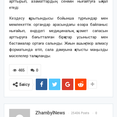
арттырып, азаматтардың сенімін нығайтуға ықпал
етеді.
Кездесу қорытындысы бойынша тұрғындар мен
мемлекеттік органдар арасындағы өзара байланыс
нығайып, өңірдегі медициналық қызмет сапасын
арттыруға бағытталған бірқатар ұсыныстар мен
бастамалар ортаға салынды. Жиын ашық пікір алмасу
форматында өтіп, сала дамуына қатысты маңызды
мәселелер талқыланды.
465
0
Бөлісу
ZhambylNews
25436 Posts
0