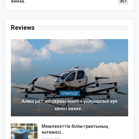
Аймақ
357
Reviews
ЕЛІМІЗДЕ
Алғаш рет жолаушы мінген ұшқышсыз әуе
көлігі көкке…
Мемлекеттік білім грантының
нәтижесі…
23 часа ago