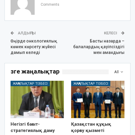
Comments
АЛДЫҢҒЫ
КЕЛЕСІ
Өңірде онкологиялық
Басты назарда –
көмек көрсету жүйесі
балалардың қауіпсіздігі
дамып келеді
мен амандығы
Өзге жаңалықтар
All
ЖАҢАЛЫҚТАР ТІЗБЕСІ
ЖАҢАЛЫҚТАР ТІЗБЕСІ
Негізгі бағыт-
Қазақстан құқық
стратегиялық даму
қорғау қызметі