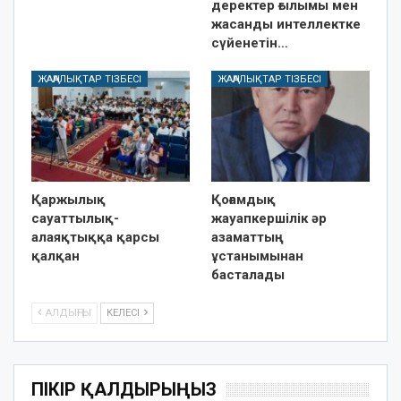
деректер ғылымы мен
жасанды интеллектке
сүйенетін…
ЖАҢАЛЫҚТАР ТІЗБЕСІ
ЖАҢАЛЫҚТАР ТІЗБЕСІ
Қаржылық
Қоғамдық
сауаттылық-
жауапкершілік әр
алаяқтыққа қарсы
азаматтың
қалқан
ұстанымынан
басталады
АЛДЫҢҒЫ
КЕЛЕСІ
ПІКІР ҚАЛДЫРЫҢЫЗ