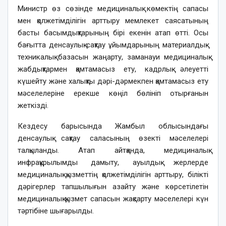
Министр өз сөзінде медициналық көмектің сапасы
мен қолжетімділігін арттыру мемлекет саясатының
басты басымдықтарының бірі екенін атап өтті. Осы
бағытта денсаулық сақтау ұйымдарының материалдық-
техникалық базасын жаңарту, заманауи медициналық
жабдықтармен қамтамасыз ету, кадрлық әлеуетті
күшейту және халықты дәрі-дәрмекпен қамтамасыз ету
мәселелеріне ерекше көңіл бөлініп отырғанын
жеткізді.
Кездесу барысында Жамбыл облысындағы
денсаулық сақтау саласының өзекті мәселелері
талқыланды. Атап айтқанда, медициналық
инфрақұрылымды дамыту, ауылдық жерлерде
медициналық қызметтің қолжетімділігін арттыру, білікті
дәрігерлер тапшылығын азайту және көрсетілетін
медициналық қызмет сапасын жақсарту мәселелері күн
тәртібіне шығарылды.