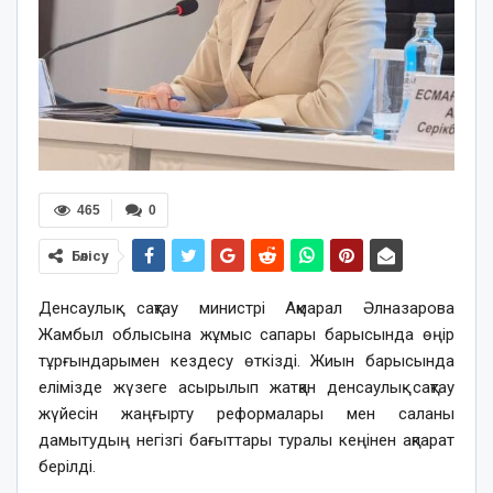
465
0
Бөлісу
Денсаулық сақтау министрі Ақмарал Әлназарова
Жамбыл облысына жұмыс сапары барысында өңір
тұрғындарымен кездесу өткізді. Жиын барысында
елімізде жүзеге асырылып жатқан денсаулық сақтау
жүйесін жаңғырту реформалары мен саланы
дамытудың негізгі бағыттары туралы кеңінен ақпарат
берілді.