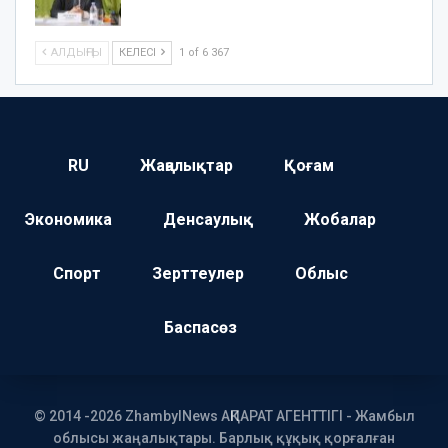
АЛДЫҢҒЫ
КЕЛЕСІ
1 of 6 367
RU
Жаңалықтар
Қоғам
Экономика
Денсаулық
Жобалар
Спорт
Зерттеулер
Облыс
Баспасөз
© 2014 -2026 ZhambylNews АҚПАРАТ АГЕНТТІГІ - Жамбыл
облысы жаңалықтары. Барлық құқық қорғалған