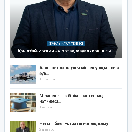
ЖАҢАЛЫҚТАР ТІЗБЕСІ
Құрылтай-қоғамның ортақ жауапкершілігін…
Алғаш рет жолаушы мінген ұшқышсыз
әуе…
11 часов ago
Мемлекеттік білім грантының
нәтижесі…
1 день ago
Негізгі бағыт-стратегиялық даму
2 дня ago