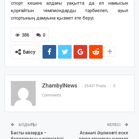
спорт кешені алдағы уақытта да ел намысын
қорғайтын чемпиондарды тәрбиелеп, ауыл
спортының дамуына қызмет ете беруі.
386
0
Бөлісу
ZhambylNews
25437 Posts
0
Comments
АЛДЫҢҒЫ
КЕЛЕСІ
Басты назарда –
Асанәлі Әшімовті еске
балалардың қауіпсіздігі
алуға арналған шахмат