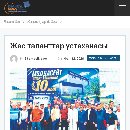
Басты бет
Жаңалықтар тізбесі
Жас таланттар ұстаханасы
ЖАҢАЛЫҚТАР ТІЗБЕСІ
On
Июн 12, 2026
By
ZhambylNews