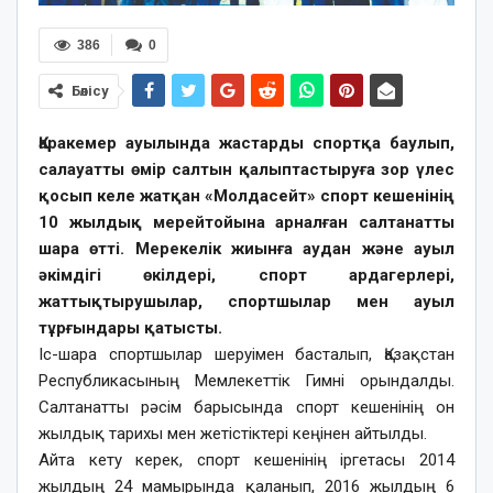
386
0
Бөлісу
Қаракемер ауылында жастарды спортқа баулып,
салауатты өмір салтын қалыптастыруға зор үлес
қосып келе жатқан «Молдасейт» спорт кешенінің
10 жылдық мерейтойына арналған салтанатты
шара өтті. Мерекелік жиынға аудан және ауыл
әкімдігі өкілдері, спорт ардагерлері,
жаттықтырушылар, спортшылар мен ауыл
тұрғындары қатысты.
Іс-шара спортшылар шеруімен басталып, Қазақстан
Республикасының Мемлекеттік Гимні орындалды.
Салтанатты рәсім барысында спорт кешенінің он
жылдық тарихы мен жетістіктері кеңінен айтылды.
Айта кету керек, спорт кешенінің іргетасы 2014
жылдың 24 мамырында қаланып, 2016 жылдың 6