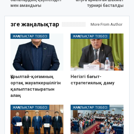
мен амандығы
турнирі басталды
Өзге жаңалықтар
More From Author
ЖАҢАЛЫҚТАР ТІЗБЕСІ
ЖАҢАЛЫҚТАР ТІЗБЕСІ
Құрылтай-қоғамның
Негізгі бағыт-
ортақ жауапкершілігін
стратегиялық даму
қалыптастаыратын
алаң
ЖАҢАЛЫҚТАР ТІЗБЕСІ
ЖАҢАЛЫҚТАР ТІЗБЕСІ