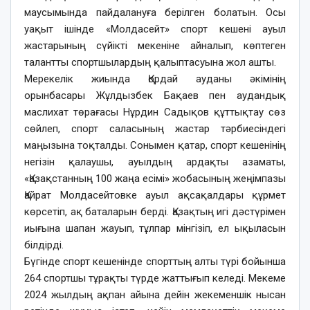
маусымында пайдалануға берілген болатын. Осы
уақыт ішінде «Молдасейт» спорт кешені ауыл
жастарының сүйікті мекеніне айналып, көптеген
талантты спортшылардың қалыптасуына жол ашты.
Мерекелік жиында Қордай ауданы әкімінің
орынбасары Жұлдызбек Бақаев пен аудандық
маслихат төрағасы Нұрдин Садықов құттықтау сөз
сөйлеп, спорт саласының жастар тәрбиесіндегі
маңызына тоқталды. Сонымен қатар, спорт кешенінің
негізін қалаушы, ауылдың ардақты азаматы,
«Қазақстанның 100 жаңа есімі» жобасының жеңімпазы
Қайрат Молдасейтовке ауыл ақсақалдары құрмет
көрсетіп, ақ баталарын берді. Қазақтың игі дәстүрімен
иығына шапан жауып, тұлпар мінгізіп, ел ықыласын
білдірді.
Бүгінде спорт кешенінде спорттың алты түрі бойынша
264 спортшы тұрақты түрде жаттығып келеді. Мекеме
2024 жылдың ақпан айына дейін жекеменшік нысан