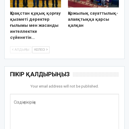
Қазақстан құқық қорғау
Қаржылық сауаттылық-
қызметі деректер
алаяқтыққа қарсы
ғылымы мен жасанды
қалқан
интеллектке
сүйенетін…
АЛДЫҢҒЫ
КЕЛЕСІ
ПІКІР ҚАЛДЫРЫҢЫЗ
Your email address will not be published.