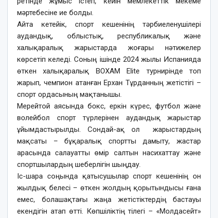
ретінде жұмыс істеп, кейін мемлекеттік мекеме
мәртебесіне ие болды.
Айта кетейік, спорт кешенінің тәрбиеленушілері
аудандық, облыстық, республикалық және
халықаралық жарыстарда жоғары нәтижелер
көрсетіп келеді. Соның ішінде 2024 жылы Испанияда
өткен халықаралық BOXAM Elite турнирінде топ
жарып, чемпион атанған Ерхан Тұрданның жетістігі –
спорт ордасының мақтанышы.
Мерейтой аясында бокс, еркін күрес, футбол және
волейбол спорт түрлерінен аудандық жарыстар
ұйымдастырылды. Сондай-ақ ол жарыстардың
мақсаты – бұқаралық спортты дамыту, жастар
арасында салауатты өмір салтын насихаттау және
спортшылардың шеберлігін шыңдау.
Іс-шара соңында қатысушылар спорт кешенінің он
жылдық белесі – өткен жолдың қорытындысы ғана
емес, болашақтағы жаңа жетістіктердің бастауы
екендігін атап өтті. Көпшіліктің тілегі – «Молдасейт»