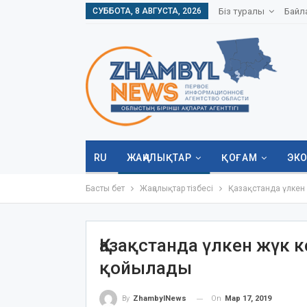
СУББОТА, 8 АВГУСТА, 2026
Біз туралы
Байл
RU
ЖАҢАЛЫҚТАР
ҚОҒАМ
ЭК
Басты бет
Жаңалықтар тізбесі
Қазақстанда үлкен 
Қазақстанда үлкен жүк к
қойылады
On
Мар 17, 2019
By
ZhambylNews