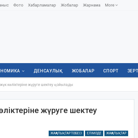
аныс
Фото
Хабарламалар
Жобалар
Жарнама
More
ОНОМИКА
ДЕНСАУЛЫҚ
ЖОБАЛАР
СПОРТ
ЗЕР
жүк көліктеріне жүруге шектеу қойылады
өліктеріне жүруге шектеу
ЖАҢАЛЫҚТАР ТІЗБЕСІ
ЕЛІМІЗДЕ
ЖАҢАЛЫҚТАР