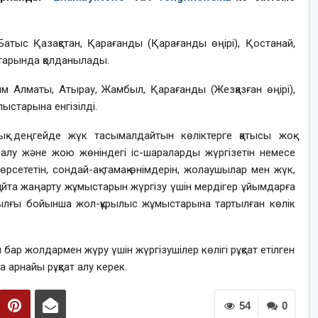
Батыс Қазақстан, Қарағанды (Қарағанды өңірі), Қостанай,
тарында қолданылады.
м Алматы, Атырау, Жамбыл, Қарағанды (Жезқазған өңірі),
старына енгізілді.
қ деңгейде жүк тасымалдайтын көліктерге қатысы жоқ.
алу және жою жөніндегі іс-шараларды жүргізетін немесе
рсететін, сондай-ақ тамақ өнімдерін, жолаушылар мен жүк,
айта жаңарту жұмыстарын жүргізу үшін мердігер ұйымдарға
мылғы бойынша жол-құрылыс жұмыстарына тартылған көлік
ар жолдармен жүру үшін жүргізушілер көлігі рұқсат етілген
 арнайы рұқсат алу керек.
54
0