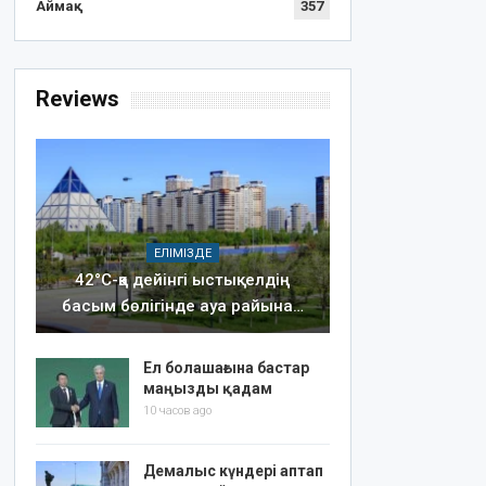
Аймақ
357
Reviews
ЕЛІМІЗДЕ
42°C-қа дейінгі ыстық: елдің
басым бөлігінде ауа райына…
Ел болашағына бастар
маңызды қадам
10 часов ago
Демалыс күндері аптап