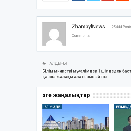
ZhambylNews
25444 Post
Comments
АЛДЫҢҒЫ
Білім министрі мұғалімдер 1 шілдеден бас
қанша жалақы алатынын айтты
Өзге жаңалықтар
ЕЛІМІЗДЕ
ЕЛІМІЗД