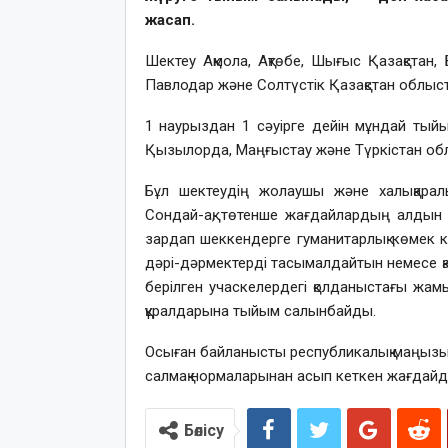
жасап.
Шектеу Ақмола, Ақтөбе, Шығыс Қазақстан, 
Павлодар және Солтүстік Қазақстан облыс
1 наурыздан 1 сәуірге дейін мұндай тыйы
Қызылорда, Маңғыстау және Түркістан облы
Бұл шектеудің жолаушы және халықаралы
Сондай-ақ, төтенше жағдайлардың алдын 
зардап шеккендерге гуманитарлық көмек кө
дәрі-дәрмектерді тасымалдайтын немесе қ
берілген учаскелердегі қолданыстағы жа
құралдарына тыйым салынбайды.
Осыған байланысты республикалық маңызы б
салмақ нормаларынан асып кеткен жағдайда
Бөлісу