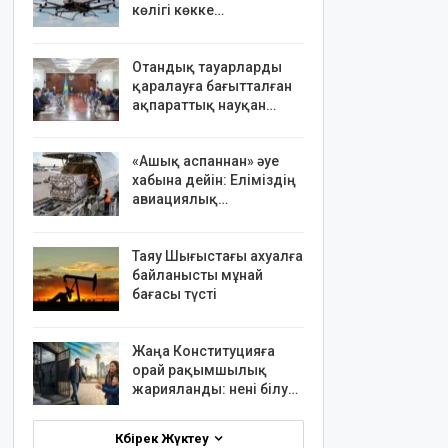
көлігі көкке…
Отандық тауарларды
қаралауға бағытталған
ақпараттық науқан…
«Ашық аспаннан» әуе
хабына дейін: Еліміздің
авиациялық…
Таяу Шығыстағы ахуалға
байланысты мұнай
бағасы түсті
Жаңа Конституцияға
орай рақымшылық
жарияланды: нені білу…
Көбірек Жүктеу