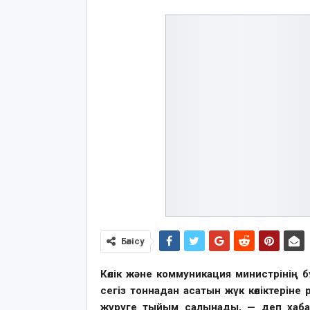
Бөлісу
Көлік және коммуникация министрінің
сегіз тоннадан асатын жүк көліктері
жүруге тыйым салынады, — деп ха