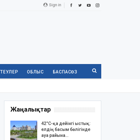
Sign in
ТТЕУЛЕР
ОБЛЫС
БАСПАСӨЗ
Жаңалықтар
42°C-қа дейінгі ыстық:
елдің басым бөлігінде
ауа райына…