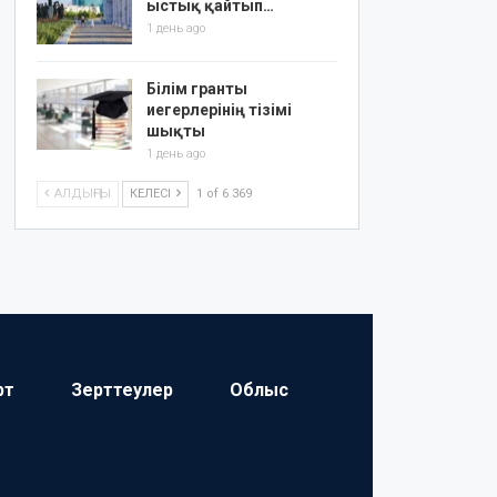
ыстық қайтып…
1 день ago
Білім гранты
иегерлерінің тізімі
шықты
1 день ago
АЛДЫҢҒЫ
КЕЛЕСІ
1 of 6 369
рт
Зерттеулер
Облыс