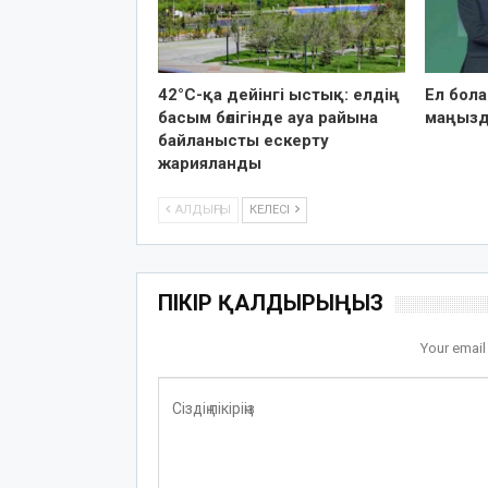
42°C-қа дейінгі ыстық: елдің
Ел бол
басым бөлігінде ауа райына
маңызд
байланысты ескерту
жарияланды
АЛДЫҢҒЫ
КЕЛЕСІ
ПІКІР ҚАЛДЫРЫҢЫЗ
Your email