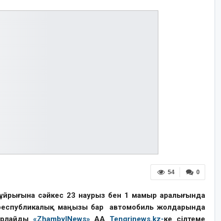
54
0
 бұйрығына сәйкес 23 наурыз бен 1 мамыр аралығында
не республикалық маңызы бар автомобиль жолдарында
барлайды
«ZhambylNews»
AA
Tengrinews.kz-
ке сілтеме