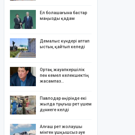
Ел болашағына бастар
маңызды қадам
Демалыс күндері аптап
ыстық қайтып келеді
Ортақ жауапкершілік
пен кемел келекшектің
жасампаз…
Павлодар өңірінде екі
жылда тұңғыш рет үшем
дүниеге келді
Алғаш рет жолаушы
мінген ұшқышсыз әуе