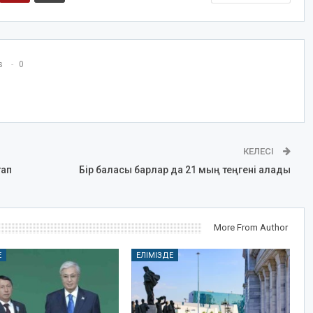
s
0
КЕЛЕСІ
тап
Бір баласы барлар да 21 мың теңгені алады
More From Author
Е
ЕЛІМІЗДЕ