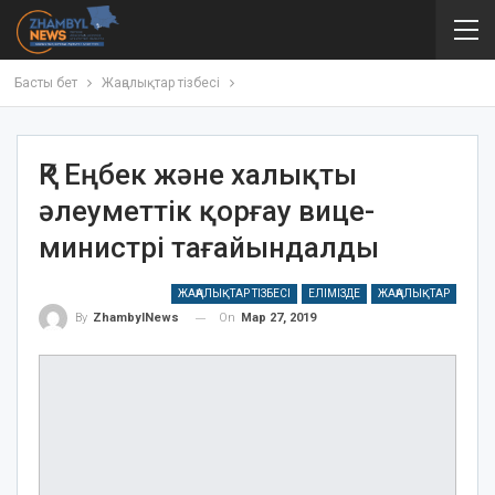
Басты бет
Жаңалықтар тізбесі
ҚР Еңбек және халықты
әлеуметтік қорғау вице-
министрі тағайындалды
ЖАҢАЛЫҚТАР ТІЗБЕСІ
ЕЛІМІЗДЕ
ЖАҢАЛЫҚТАР
On
Мар 27, 2019
By
ZhambylNews