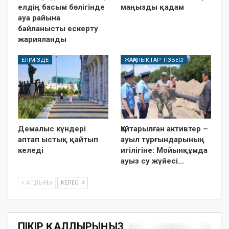
елдің басым бөлігінде
маңызды қадам
ауа райына
байланысты ескерту
жарияланды
ЕЛІМІЗДЕ
ЖАҢАЛЫҚТАР ТІЗБЕСІ
Демалыс күндері
Қайтарылған активтер –
аптап ыстық қайтып
ауыл тұрғындарының
келеді
игілігіне: Мойынқұмда
ауыз су жүйесі…
АЛДЫҢҒЫ
КЕЛЕСІ
ПІКІР ҚАЛДЫРЫҢЫЗ