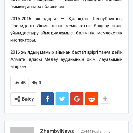
әкімінің аппарат басшысы.
2015-2016 жылдары — Қазақстан Республикасы
Президенті Әкімшілігінің мемлекеттік бақылау және
ұйымдастыру-аймақтық жұмыс бөлімінің мемлекеттік
инспекторы.
2016 жылдың мамыр айынан бастап қазіргі таңға дейін
Алматы қаласы Медеу ауданының әкімі лауазымын
атқарған.
45
0
Бөлісу
ZhambylNews
25444 Posts
0