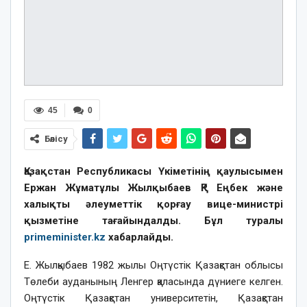
45
0
Бөлісу
Қазақстан Республикасы Үкіметінің қаулысымен
Ержан Жұматұлы Жылқыбаев ҚР Еңбек және
халықты әлеуметтік қорғау вице-министрі
қызметіне тағайындалды. Бұл туралы
primeminister.kz
хабарлайды.
Е. Жылқыбаев 1982 жылы Оңтүстік Қазақстан облысы
Төлеби ауданының Ленгер қаласында дүниеге келген.
Оңтүстік Қазақстан университетін, Қазақстан