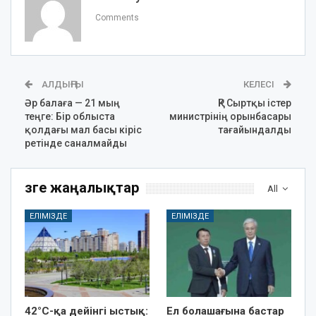
Comments
АЛДЫҢҒЫ
КЕЛЕСІ
Әр балаға — 21 мың
ҚР Сыртқы істер
теңге: Бір облыста
министрінің орынбасары
қолдағы мал басы кіріс
тағайындалды
ретінде саналмайды
Өзге жаңалықтар
All
ЕЛІМІЗДЕ
ЕЛІМІЗДЕ
42°C-қа дейінгі ыстық:
Ел болашағына бастар