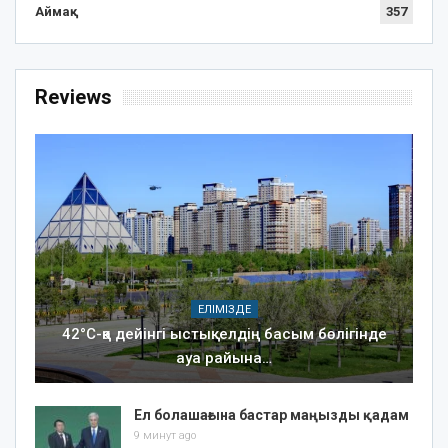
Аймақ
357
Reviews
ЕЛІМІЗДЕ
42°C-қа дейінгі ыстық: елдің басым бөлігінде
ауа райына…
Ел болашағына бастар маңызды қадам
9 минут ago