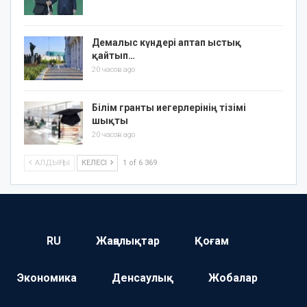
Демалыс күндері аптап ыстық
қайтып…
20 часов ago
Білім гранты иегерлерінің тізімі
шықты
20 часов ago
АЛДЫҢҒЫ
КЕЛЕСІ
1 of 6 369
RU
Жаңалықтар
Қоғам
Экономика
Денсаулық
Жобалар