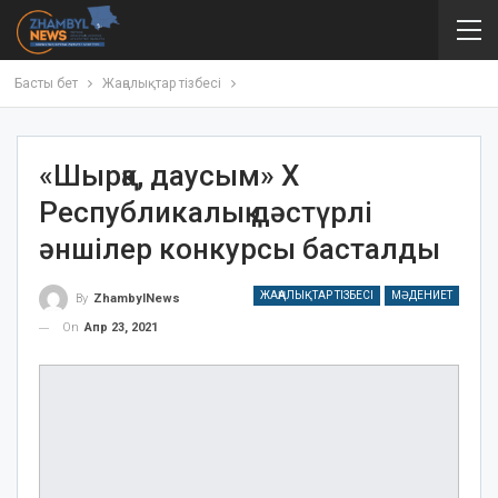
Басты бет
Жаңалықтар тізбесі
«Шырқа, даусым» Х
Республикалық дәстүрлі
әншілер конкурсы басталды
ЖАҢАЛЫҚТАР ТІЗБЕСІ
МӘДЕНИЕТ
By
ZhambylNews
On
Апр 23, 2021