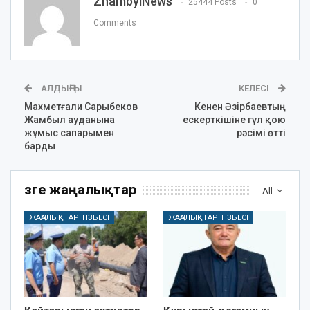
ZhambylNews
25444 Posts
0
Comments
АЛДЫҢҒЫ
КЕЛЕСІ
Махметғали Сарыбеков
Кенен Әзірбаевтың
Жамбыл ауданына
ескерткішіне гүл қою
жұмыс сапарымен
рәсімі өтті
барды
Өзге жаңалықтар
All
ЖАҢАЛЫҚТАР ТІЗБЕСІ
ЖАҢАЛЫҚТАР ТІЗБЕСІ