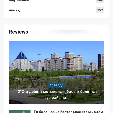
Аймақ
357
Reviews
ЕЛІМІЗДЕ
42°C-қа дейінгі ыстық: елдің басым бөлігінде
ауа райына…
Ел болашағына бастар маңызды қадам