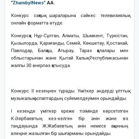
“ZhambylNews”
АА.
Конкурс сақтық шараларына сәйкес телевизиялық
онлайн форматта өтуде.
Конкурсқа Нұр-Сұлтан, Алматы, Шымкент, Түркістан,
Қызылорда, Қарағанды, Семей, Көкшетау, Қостанай,
Павлодар, Балқаш, Атырау, Тараз қалалары мен
облыстарынан және Қытай Халық Республикасынан
жалпы 30 өнерпаз қатысуда.
Конкурс ІІ кезеңнен тұрады. Үміткер әндерді ұлттық
музыкалық аспаптардың сүйемелдеуімен орындайды.
І кезеңде үміткер ереже тізімінде көрсетілген
К.Әзірбаевтың кез-келген бір әнін және өз
таңдауында Ж.Жабаевтың әнін немесе ақынның
өлеңіне жазылған бір шығарманы орындайды.