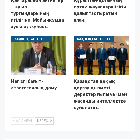
Қайтарылған активтер
Құрылтай-қоғамның
– ауыл
ортақ жауапкершілігін
тұрғындарының
қалыптастыратын
игілігіне: Мойынқұмда
алаң
ауыз су жүйесі…
ЖАҢАЛЫҚТАР ТІЗБЕСІ
ЖАҢАЛЫҚТАР ТІЗБЕСІ
Негізгі бағыт-
Қазақстан құқық
стратегиялық даму
қорғау қызметі
деректер ғылымы мен
жасанды интеллектке
сүйенетін…
АЛДЫҢҒЫ
КЕЛЕСІ