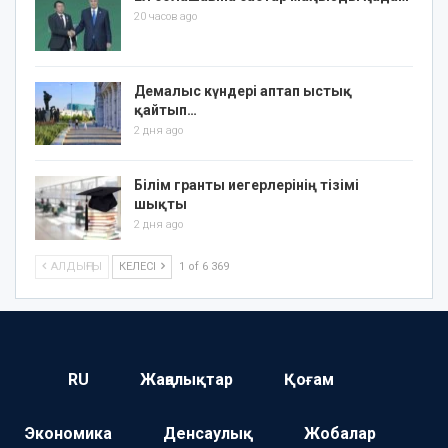
20 часов ago
Демалыс күндері аптап ыстық
қайтып…
2 дня ago
Білім гранты иегерлерінің тізімі
шықты
2 дня ago
АЛДЫҢҒЫ
КЕЛЕСІ
1 of 6 369
RU
Жаңалықтар
Қоғам
Экономика
Денсаулық
Жобалар