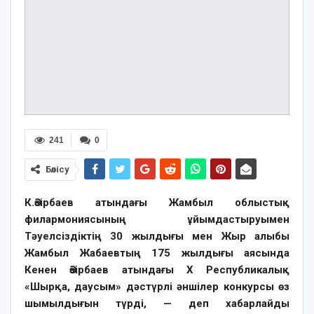
241
0
Бөлісу
К.Әзірбаев атындағы Жамбыл облыстық
филармониясының ұйымдастыруымен
Тәуелсіздіктің 30 жылдығы мен Жыр алыбы
Жамбыл Жабаевтың 175 жылдығы аясында
Кенен Әзірбаев атындағы Х Республикалық
«Шырқа, даусым» дәстүрлі әншілер конкурсы өз
шымылдығын түрді, — деп хабарлайды