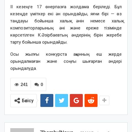
ІІ кезеңге 17 өнерпазға жолдама беріледі. Бұл
кезеңде үміткер екі ән орындайды, яғни бірі — өз
таңдауы бойынша халық әнін немесе халық
композиторларының әні және ереже тізімінде
көрсетілген К.Әзірбаевтың әндерінің бірін жеребе
тарту бойынша орындайды.
Осы жылғы конкурста ақынның еш жерде
орындалмаған және соңғы шығарған әндері
орындалуда.
241
0
Бөлісу