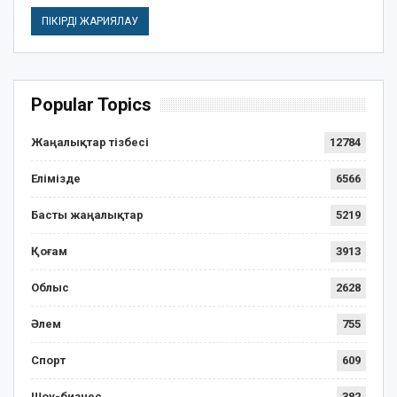
Popular Topics
Жаңалықтар тізбесі
12784
Елімізде
6566
Басты жаңалықтар
5219
Қоғам
3913
Облыс
2628
Әлем
755
Спорт
609
Шоу-бизнес
382