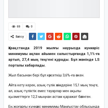
69
0
Бөлісу
Қазақстанда 2019 жылғы наурызда күнкөріс
минимумы ақпан айымен салыстырғанда 1,1%-ға
артып, 27,4 мың теңгені құрады. Бұл жөнінде LS
порталы хабарлады.
Жыл басынан бері бұл көрсеткіш 3,6%-ға өскен.
Айта кету керек, азық-түлік өнімдеріне 15,1 мың теңге,
ал, азық-түліктік емес тауарлар мен ақылы
қызметтерге 12,3 мыңнан астам қаражат бөлінген.
Ең жоғарғы күнкөріс минимумы Маңғыстау облысында