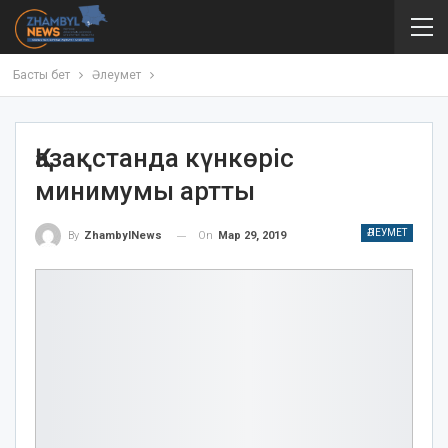
Басты бет
Әлеумет
Қазақстанда күнкөріс
минимумы артты
ӘЛЕУМЕТ
On
Мар 29, 2019
By
ZhambylNews