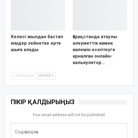
Келесі жылдан бастап
Қазақстанда атаулы
кімдер зейнетке ерте
әлеуметтік көмек
шыға алады
көлемін есептеуге
арналған онлайн-
калькулятор…
АЛДЫҢҒЫ
КЕЛЕСІ
ПІКІР ҚАЛДЫРЫҢЫЗ
Your email address will not be published.