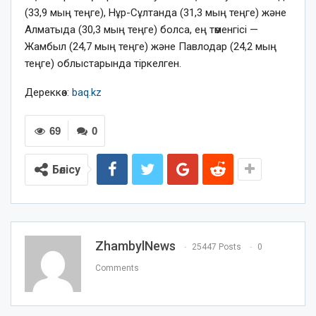
(33,9 мың теңге), Нұр-Сұлтанда (31,3 мың теңге) және
Алматыда (30,3 мың теңге) болса, ең төменгісі —
Жамбыл (24,7 мың теңге) және Павлодар (24,2 мың
теңге) облыстарында тіркелген.
Дереккөз:
baq.kz
69
0
Бөлісу
ZhambylNews
25447 Posts
0
Comments