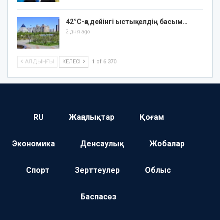
42°C-қа дейінгі ыстық: елдің басым…
2 дня ago
АЛДЫҢҒЫ
КЕЛЕСІ
1 of 6 370
RU
Жаңалықтар
Қоғам
Экономика
Денсаулық
Жобалар
Спорт
Зерттеулер
Облыс
Баспасөз