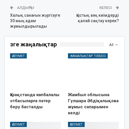
АЛДЫҢҒЫ
КЕЛЕСІ
Халық санағын жүргізуге
Қыстық аяқ киімдерді
30 мың адам
қалай сақтау керек?
жұмылдырылады
Өзге жаңалықтар
All
ӘЛЕУМЕТ
ЖАҢАЛЫҚТАР ТІЗБЕСІ
Қазақстанда көпбалалы
Жамбыл облысына
отбасыларға пәтер
Гүлшара Әбдіқалықова
беру басталды
жұмыс сапарымен
келді
ӘЛЕУМЕТ
ӘЛЕУМЕТ