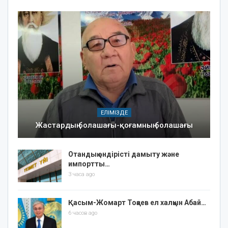
ЕЛІМІЗДЕ
Жастардың болашағы-қоғамның болашағы
Отандық өндірісті дамыту және
импортты…
3 часа ago
Қасым-Жомарт Тоқаев ел халқын Абай…
6 часов ago