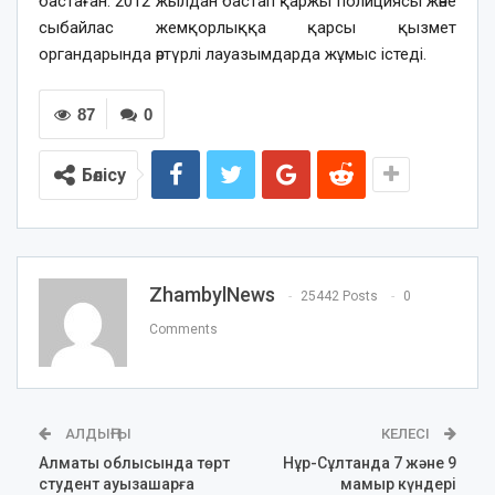
бастаған. 2012 жылдан бастап қаржы полициясы және
сыбайлас жемқорлыққа қарсы қызмет
органдарында әртүрлі лауазымдарда жұмыс істеді.
87
0
Бөлісу
ZhambylNews
25442 Posts
0
Comments
АЛДЫҢҒЫ
КЕЛЕСІ
Алматы облысында төрт
Нұр-Сұлтанда 7 және 9
студент ауызашарға
мамыр күндері