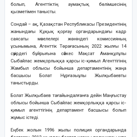
болып, Агенттіктің аумақтық бөлімшесінің
қызметімен танысты.
Сондай – ақ, Қазақстан Республикасы Президентінің
жанындағы Құқық қорғау органдарындағы кадр
саясаты мәселелері жөніндегі комиссияның
ұсынымына, Агенттік Төрағасының 2022 жылғы 14
сәуірдегі бұйрығына сәйкес Мақсат Аманқұлұлы
Сыбайлас жемқорлыққа қарсы іс-қимыл Агенттігінің
Жамбыл облысы бойынша департаментінің жаңа
басшысы Болат Нұрғазыұлы Жылқыбаевты
таныстырды.
Болат Жылқыбаев тағайындалғанға дейін Маңғыстау
облысы бойынша Сыбайлас жемқорлыққа қарсы іс-
қимыл агенттігінің департамент басшысы болып
жұмыс істеді.
Еңбек жолын 1996 жылы полиция органдарында