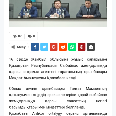
87
0
Бөлісу
16 сәуірде Жамбыл облысына жұмыс сапарымен
Қазақстан Республикасы Сыбайлас жемқорлыққа
қарсы іс-қимыл агенттігі төрағасының орынбасары
Мақсат Аманқұлұлы Қожабаев келді
Облыс әкімінің орынбасары Талғат Мамаевтың
қатысуымен өңірдің ерекшеліктеріне қарай сыбайлас
жемқорлыққа қарсы саясаттың негізгі
басымдықтары мен міндеттері белгіленді.
Қожабаев Antikor ortalyǵy сервис орталығында