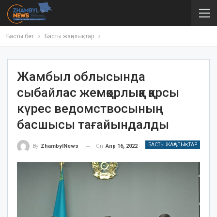
Басты бет
Басты жаңалықтар
Жамбыл облысында
сыбайлас жемқорлыққа қарсы
күрес ведомствосының
басшысы тағайындалды
БАСТЫ ЖАҢАЛЫҚТАР
On
Апр 16, 2022
By
ZhambylNews