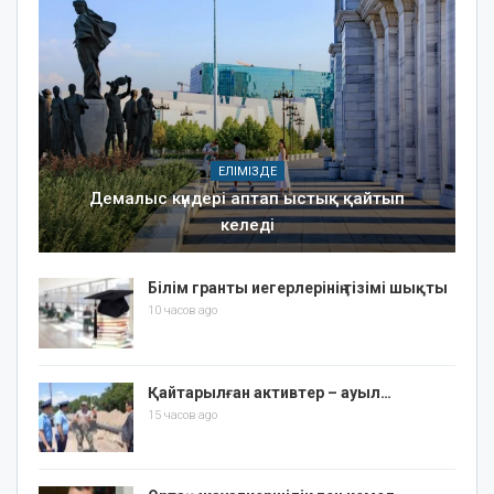
ЕЛІМІЗДЕ
Демалыс күндері аптап ыстық қайтып
келеді
Білім гранты иегерлерінің тізімі шықты
10 часов ago
Қайтарылған активтер – ауыл…
15 часов ago