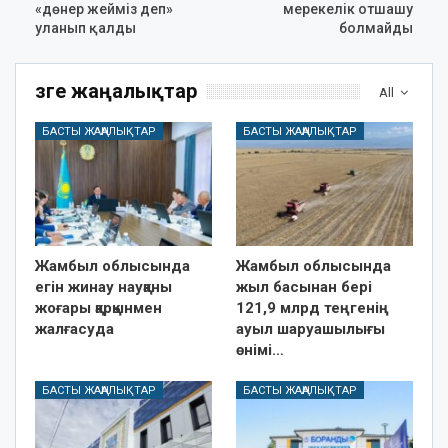
«дөнер жейміз деп»
мерекелік отшашу
уланып қалды
болмайды
Өзге жаңалықтар
All
БАСТЫ ЖАҢАЛЫҚТАР
БАСТЫ ЖАҢАЛЫҚТАР
Жамбыл облысында
Жамбыл облысында
егін жинау науқаны
жыл басынан бері
жоғары қарқынмен
121,9 млрд теңгенің
жалғасуда
ауыл шаруашылығы
өнімі…
БАСТЫ ЖАҢАЛЫҚТАР
БАСТЫ ЖАҢАЛЫҚТАР